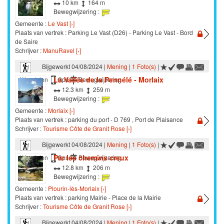
10 km
164 m
Bewegwijzering :
Gemeente :
Le Vast [›]
Plaats van vertrek : Parking Le Vast (D26) - Parking Le Vast - Bord
de Saire
Schrijver :
ManuRavel [›]
Bijgewerkt 04/08/2024 |
Mening
|
1 Foto(s)
|
La Vallée de la Pennélé - Morlaix
Wandelen
Gps
Bewegwijzering
12.3 km
259 m
Bewegwijzering :
Gemeente :
Morlaix [›]
Plaats van vertrek : parking du port - D 769 , Port de Plaisance
Schrijver :
Tourisme Côte de Granit Rose [›]
Bijgewerkt 04/08/2024 |
Mening
|
1 Foto(s)
|
Par les chemins creux
Wandelen
Gps
Bewegwijzering
12.8 km
206 m
Bewegwijzering :
Gemeente :
Plourin-lès-Morlaix [›]
Plaats van vertrek : parking Mairie - Place de la Mairie
Schrijver :
Tourisme Côte de Granit Rose [›]
Bijgewerkt 04/08/2024 |
Mening
|
1 Foto(s)
|