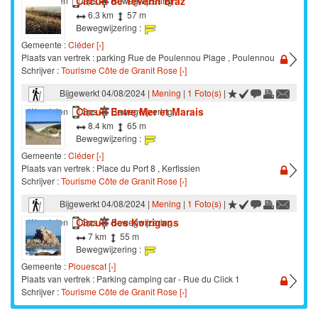
Circuit de Tevenn Braz
Wandelen
Gps
Bewegwijzering
6.3 km
57 m
Bewegwijzering :
Gemeente :
Cléder [›]
Plaats van vertrek : parking Rue de Poulennou Plage , Poulennou
Schrijver :
Tourisme Côte de Granit Rose [›]
Bijgewerkt 04/08/2024 |
Mening
|
1 Foto(s)
|
Circuit Entre Mer et Marais
Wandelen
Gps
Bewegwijzering
8.4 km
65 m
Bewegwijzering :
Gemeente :
Cléder [›]
Plaats van vertrek : Place du Port 8 , Kerfissien
Schrijver :
Tourisme Côte de Granit Rose [›]
Bijgewerkt 04/08/2024 |
Mening
|
1 Foto(s)
|
Circuit des Korrigans
Wandelen
Gps
Bewegwijzering
7 km
55 m
Bewegwijzering :
Gemeente :
Plouescat [›]
Plaats van vertrek : Parking camping car - Rue du Click 1
Schrijver :
Tourisme Côte de Granit Rose [›]