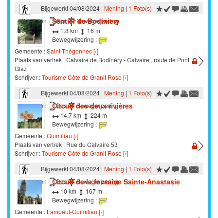
Bijgewerkt 04/08/2024 |
Mening
|
1 Foto(s)
|
Sentier de Bodiniery
Wandelen
Gps
Bewegwijzering
1.8 km
16 m
Bewegwijzering :
Gemeente :
Saint-Thégonnec [›]
Plaats van vertrek : Calvaire de Bodinéry - Calvaire , route de Pont
Glaz
Schrijver :
Tourisme Côte de Granit Rose [›]
Bijgewerkt 04/08/2024 |
Mening
|
1 Foto(s)
|
Circuit des deux rivières
Wandelen
Gps
Bewegwijzering
14.7 km
224 m
Bewegwijzering :
Gemeente :
Guimiliau [›]
Plaats van vertrek : Rue du Calvaire 53
Schrijver :
Tourisme Côte de Granit Rose [›]
Bijgewerkt 04/08/2024 |
Mening
|
1 Foto(s)
|
Circuit de la fontaine Sainte-Anastasie
Wandelen
Gps
Bewegwijzering
10 km
167 m
Bewegwijzering :
Gemeente :
Lampaul-Guimiliau [›]