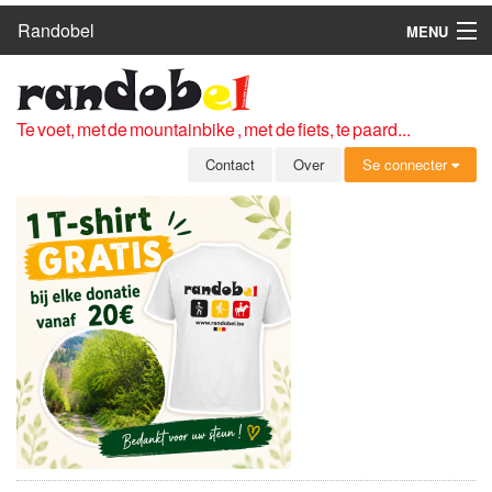
Randobel
MENU
HOME
ROUTES
Te voet, met de mountainbike , met de fiets, te paard...
CLUBS
Contact
Over
Se connecter
CONTACT
OVER
LEDEN
ZICH AANMELDEN
GRATIS REGISTRATIE
WACHTWOORD VERGETEN