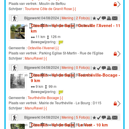
Plaats van vertrek : Moulin de Beffou
Schrijver :
Tourisme Côte de Granit Rose [›]
Bijgewerkt 04/08/2024 |
Mening
|
2 Foto(s)
|
Cotentin - Val de Saire : Octeville l'Avenel - 11
Wandelen
Gps
Bewegwijzering
Roadbook
km
11 km
126 m
Bewegwijzering :
Gemeente :
Octeville-l'Avenel [›]
Plaats van vertrek : Parking Eglise St-Martin - Rue de l'Eglise
Schrijver :
ManuRavel [›]
Bijgewerkt 04/08/2024 |
Mening
|
0 Foto(s)
|
Cotentin - Val de Saire : Teurthéville-Bocage -
Wandelen
Gps
Bewegwijzering
Roadbook
9 km
9 km
99 m
Bewegwijzering :
Gemeente :
Teurthéville-Bocage [›]
Plaats van vertrek : Mairie de Teurthéville - Le Bourg : D115
Schrijver :
ManuRavel [›]
Bijgewerkt 04/08/2024 |
Mening
|
5 Foto(s)
|
Cotentin - Val de Saire : Le Vast - 10 km
Wandelen
Gps
Bewegwijzering
Roadbook