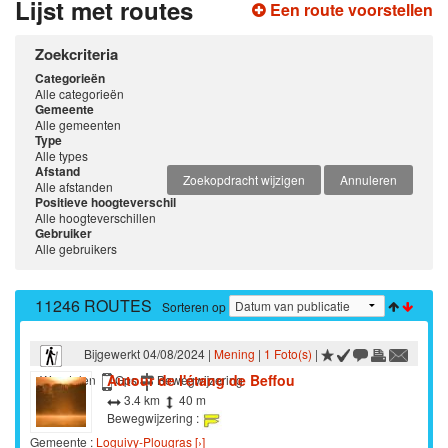
Lijst met routes
Een route voorstellen
Zoekcriteria
Categorieën
Alle categorieën
Gemeente
Alle gemeenten
Type
Alle types
Afstand
Zoekopdracht wijzigen
Annuleren
Alle afstanden
Positieve hoogteverschil
Alle hoogteverschillen
Gebruiker
Alle gebruikers
11246 ROUTES
Sorteren op
Bijgewerkt 04/08/2024 |
Mening
|
1 Foto(s)
|
Autour de l'étang de Beffou
Wandelen
Gps
Bewegwijzering
3.4 km
40 m
Bewegwijzering :
Gemeente :
Loguivy-Plougras [›]