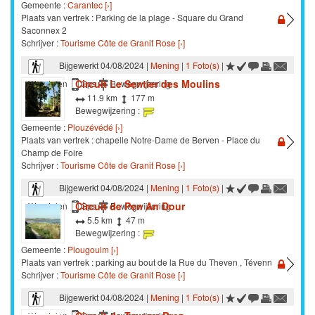
Gemeente :
Carantec [›]
Plaats van vertrek : Parking de la plage - Square du Grand
Saconnex 2
Schrijver :
Tourisme Côte de Granit Rose [›]
Bijgewerkt 04/08/2024 |
Mening
|
1 Foto(s)
|
Circuit Le Sentier des Moulins
Wandelen
Gps
Bewegwijzering
11.9 km
177 m
Bewegwijzering :
Gemeente :
Plouzévédé [›]
Plaats van vertrek : chapelle Notre-Dame de Berven - Place du
Champ de Foire
Schrijver :
Tourisme Côte de Granit Rose [›]
Bijgewerkt 04/08/2024 |
Mening
|
1 Foto(s)
|
Circuit de Pen An Dour
Wandelen
Gps
Bewegwijzering
5.5 km
47 m
Bewegwijzering :
Gemeente :
Plougoulm [›]
Plaats van vertrek : parking au bout de la Rue du Theven , Tévenn
Schrijver :
Tourisme Côte de Granit Rose [›]
Bijgewerkt 04/08/2024 |
Mening
|
1 Foto(s)
|