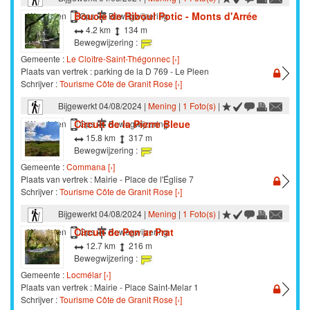
Boucle de Riboul Potic - Monts d'Arrée
Wandelen
Gps
Bewegwijzering
4.2 km
134 m
Bewegwijzering :
Gemeente :
Le Cloître-Saint-Thégonnec [›]
Plaats van vertrek : parking de la D 769 - Le Pleen
Schrijver :
Tourisme Côte de Granit Rose [›]
Bijgewerkt 04/08/2024 |
Mening
|
1 Foto(s)
|
Circuit de la Pierre Bleue
Wandelen
Gps
Bewegwijzering
15.8 km
317 m
Bewegwijzering :
Gemeente :
Commana [›]
Plaats van vertrek : Mairie - Place de l'Église 7
Schrijver :
Tourisme Côte de Granit Rose [›]
Bijgewerkt 04/08/2024 |
Mening
|
1 Foto(s)
|
Circuit de Pen ar Prat
Wandelen
Gps
Bewegwijzering
12.7 km
216 m
Bewegwijzering :
Gemeente :
Locmélar [›]
Plaats van vertrek : Mairie - Place Saint-Melar 1
Schrijver :
Tourisme Côte de Granit Rose [›]