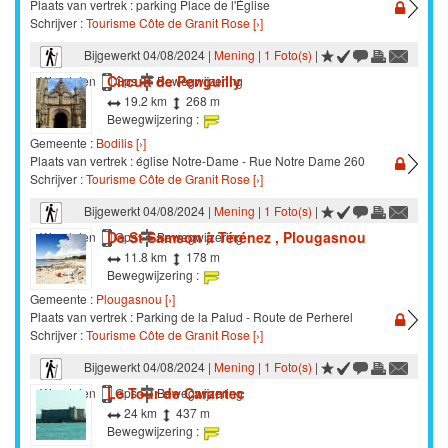
Plaats van vertrek : parking Place de l'Église
Schrijver :
Tourisme Côte de Granit Rose [›]
Bijgewerkt 04/08/2024 |
Mening
|
1 Foto(s)
|
Circuit de Penguilly
Wandelen
Gps
Bewegwijzering
19.2 km
268 m
Bewegwijzering :
Gemeente :
Bodilis [›]
Plaats van vertrek : église Notre-Dame - Rue Notre Dame 260
Schrijver :
Tourisme Côte de Granit Rose [›]
Bijgewerkt 04/08/2024 |
Mening
|
1 Foto(s)
|
De St Samson à Térénez , Plougasnou
Wandelen
Gps
Bewegwijzering
11.8 km
178 m
Bewegwijzering :
Gemeente :
Plougasnou [›]
Plaats van vertrek : Parking de la Palud - Route de Perherel
Schrijver :
Tourisme Côte de Granit Rose [›]
Bijgewerkt 04/08/2024 |
Mening
|
1 Foto(s)
|
Le Tour de Carantec
Wandelen
Gps
Bewegwijzering
24 km
437 m
Bewegwijzering :