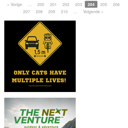
« Vorige
…
200
201
202
203
204
205
206
207
208
209
210
…
Volgende »