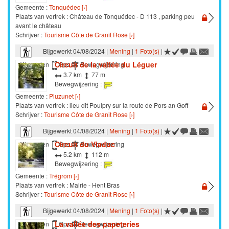
Gemeente :
Tonquédec [›]
Plaats van vertrek : Château de Tonquédec - D 113 , parking peu
avant le château
Schrijver :
Tourisme Côte de Granit Rose [›]
Bijgewerkt 04/08/2024 |
Mening
|
1 Foto(s)
|
Circuit de la vallée du Léguer
Wandelen
Gps
Bewegwijzering
3.7 km
77 m
Bewegwijzering :
Gemeente :
Pluzunet [›]
Plaats van vertrek : lieu dit Poulpry sur la route de Pors an Goff
Schrijver :
Tourisme Côte de Granit Rose [›]
Bijgewerkt 04/08/2024 |
Mening
|
1 Foto(s)
|
Circuit du Viaduc
Wandelen
Gps
Bewegwijzering
5.2 km
112 m
Bewegwijzering :
Gemeente :
Trégrom [›]
Plaats van vertrek : Mairie - Hent Bras
Schrijver :
Tourisme Côte de Granit Rose [›]
Bijgewerkt 04/08/2024 |
Mening
|
1 Foto(s)
|
La vallée des papeteries
Wandelen
Gps
Bewegwijzering