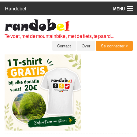
Randobel
MENU
HOME
ROUTES
Te voet, met de mountainbike , met de fiets, te paard...
CLUBS
Contact
Over
Se connecter
CONTACT
OVER
LEDEN
ZICH AANMELDEN
GRATIS REGISTRATIE
WACHTWOORD VERGETEN