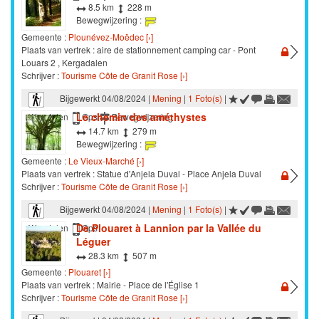
8.5 km
228 m
Bewegwijzering :
Gemeente :
Plounévez-Moëdec [›]
Plaats van vertrek : aire de stationnement camping car - Pont
Louars 2 , Kergadalen
Schrijver :
Tourisme Côte de Granit Rose [›]
Bijgewerkt 04/08/2024 |
Mening
|
1 Foto(s)
|
Le chemin des améthystes
Wandelen
Gps
Bewegwijzering
14.7 km
279 m
Bewegwijzering :
Gemeente :
Le Vieux-Marché [›]
Plaats van vertrek : Statue d'Anjela Duval - Place Anjela Duval
Schrijver :
Tourisme Côte de Granit Rose [›]
Bijgewerkt 04/08/2024 |
Mening
|
1 Foto(s)
|
De Plouaret à Lannion par la Vallée du
Wandelen
Gps
Léguer
28.3 km
507 m
Gemeente :
Plouaret [›]
Plaats van vertrek : Mairie - Place de l'Église 1
Schrijver :
Tourisme Côte de Granit Rose [›]