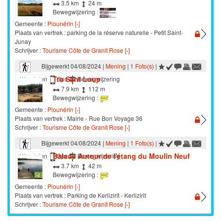
3.5 km
24 m
Bewegwijzering :
Gemeente :
Plounérin [›]
Plaats van vertrek : parking de la réserve naturelle - Petit Saint-
Junay
Schrijver :
Tourisme Côte de Granit Rose [›]
Bijgewerkt 04/08/2024 |
Mening
|
1 Foto(s)
|
Tro Sant Loup
Wandelen
Gps
Bewegwijzering
7.9 km
112 m
Bewegwijzering :
Gemeente :
Plounérin [›]
Plaats van vertrek : Mairie - Rue Bon Voyage 36
Schrijver :
Tourisme Côte de Granit Rose [›]
Bijgewerkt 04/08/2024 |
Mening
|
1 Foto(s)
|
Balade Autour de l'étang du Moulin Neuf
Wandelen
Gps
Bewegwijzering
3.7 km
42 m
Bewegwijzering :
Gemeente :
Plounérin [›]
Plaats van vertrek : Parking de Kerlizirit - Kerlizirit
Schrijver :
Tourisme Côte de Granit Rose [›]