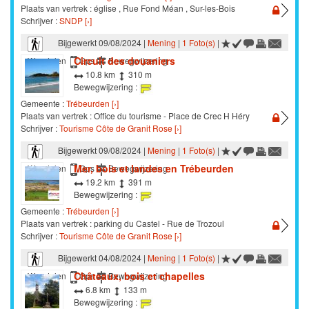
Plaats van vertrek : église , Rue Fond Méan , Sur-les-Bois
Schrijver :
SNDP [›]
Bijgewerkt 09/08/2024 |
Mening
|
1 Foto(s)
|
Circuit des douaniers
Wandelen
Gps
Bewegwijzering
10.8 km
310 m
Bewegwijzering :
Gemeente :
Trébeurden [›]
Plaats van vertrek : Office du tourisme - Place de Crec H Héry
Schrijver :
Tourisme Côte de Granit Rose [›]
Bijgewerkt 09/08/2024 |
Mening
|
1 Foto(s)
|
Mer, bois et landes en Trébeurden
Wandelen
Gps
Bewegwijzering
19.2 km
391 m
Bewegwijzering :
Gemeente :
Trébeurden [›]
Plaats van vertrek : parking du Castel - Rue de Trozoul
Schrijver :
Tourisme Côte de Granit Rose [›]
Bijgewerkt 04/08/2024 |
Mening
|
1 Foto(s)
|
Châteaux, bois et chapelles
Wandelen
Gps
Bewegwijzering
6.8 km
133 m
Bewegwijzering :