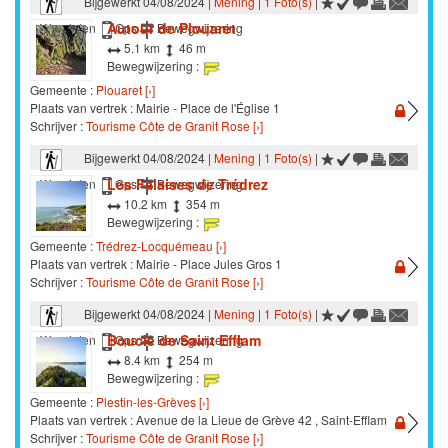
Bijgewerkt 04/08/2024 |
Mening
|
1 Foto(s)
|
Autour de Plouaret
Wandelen
Gps
Bewegwijzering
5.1 km
46 m
Bewegwijzering :
Gemeente :
Plouaret [›]
Plaats van vertrek : Mairie - Place de l'Église 1
Schrijver :
Tourisme Côte de Granit Rose [›]
Bijgewerkt 04/08/2024 |
Mening
|
1 Foto(s)
|
Les Falaises de Trédrez
Wandelen
Gps
Bewegwijzering
10.2 km
354 m
Bewegwijzering :
Gemeente :
Trédrez-Locquémeau [›]
Plaats van vertrek : Mairie - Place Jules Gros 1
Schrijver :
Tourisme Côte de Granit Rose [›]
Bijgewerkt 04/08/2024 |
Mening
|
1 Foto(s)
|
Boucle de Saint Efflam
Wandelen
Gps
Bewegwijzering
8.4 km
254 m
Bewegwijzering :
Gemeente :
Plestin-les-Grèves [›]
Plaats van vertrek : Avenue de la Lieue de Grève 42 , Saint-Efflam
Schrijver :
Tourisme Côte de Granit Rose [›]