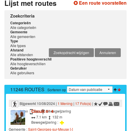
Lijst met routes
Een route voorstellen
Zoekcriteria
Categorieën
Alle categorieën
Gemeente
Alle gemeenten
Type
Alle types
Afstand
Zoekopdracht wijzigen
Annuleren
Alle afstanden
Positieve hoogteverschil
Alle hoogteverschillen
Gebruiker
Alle gebruikers
11246 ROUTES
Sorteren op
Bijgewerkt 10/08/2024 |
1 Mening
|
17 Foto(s)
|
Circuit n° 4
Wandelen
Gps
Bewegwijzering
7.1 km
132 m
Bewegwijzering :
Gemeente :
Saint-Georges-sur-Meuse [›]