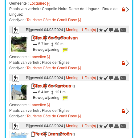
Gemeente :
Locquirec [›]
Plaats van vertrek : Chapelle Notre-Dame-de-Linguez - Route de
Linguez
Schrijver :
Tourisme Côte de Granit Rose [›]
Bijgewerkt 04/08/2024 |
Mening
|
1 Foto(s)
|
Circuit de St Goulven
Wandelen
Gps
Bewegwijzering
5.7 km
90 m
Bewegwijzering :
Gemeente :
Lanvellec [›]
Plaats van vertrek : Place de l'Église
Schrijver :
Tourisme Côte de Granit Rose [›]
Bijgewerkt 04/08/2024 |
Mening
|
1 Foto(s)
|
Circuit de Kerrous
Wandelen
Gps
Bewegwijzering
6.4 km
121 m
Bewegwijzering :
Gemeente :
Lanvellec [›]
Plaats van vertrek : Place de l'Église
Schrijver :
Tourisme Côte de Granit Rose [›]
Bijgewerkt 04/08/2024 |
Mening
|
1 Foto(s)
|
Tro de Lann Droën
Wandelen
Gps
Bewegwijzering