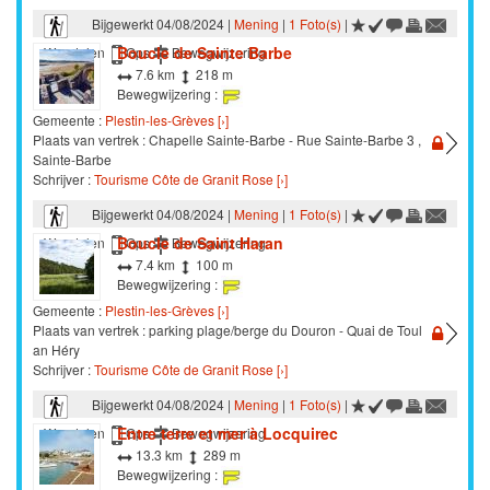
Bijgewerkt 04/08/2024 |
Mening
|
1 Foto(s)
|
Boucle de Sainte Barbe
Wandelen
Gps
Bewegwijzering
7.6 km
218 m
Bewegwijzering :
Gemeente :
Plestin-les-Grèves [›]
Plaats van vertrek : Chapelle Sainte-Barbe - Rue Sainte-Barbe 3 ,
Sainte-Barbe
Schrijver :
Tourisme Côte de Granit Rose [›]
Bijgewerkt 04/08/2024 |
Mening
|
1 Foto(s)
|
Boucle de Saint Haran
Wandelen
Gps
Bewegwijzering
7.4 km
100 m
Bewegwijzering :
Gemeente :
Plestin-les-Grèves [›]
Plaats van vertrek : parking plage/berge du Douron - Quai de Toul
an Héry
Schrijver :
Tourisme Côte de Granit Rose [›]
Bijgewerkt 04/08/2024 |
Mening
|
1 Foto(s)
|
Entre terre et mer à Locquirec
Wandelen
Gps
Bewegwijzering
13.3 km
289 m
Bewegwijzering :