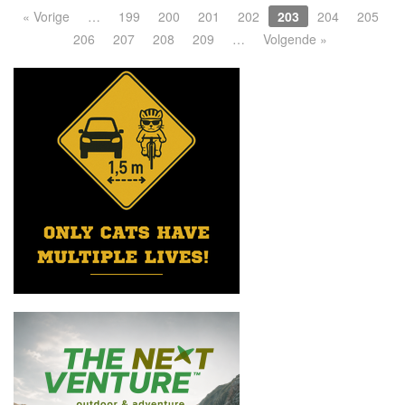
« Vorige
…
199
200
201
202
203
204
205
206
207
208
209
…
Volgende »