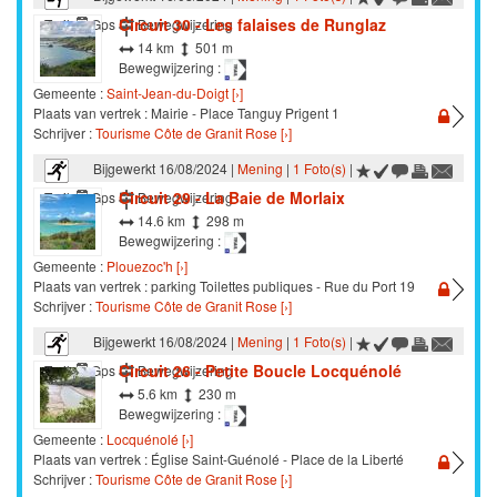
Circuit 30 - Les falaises de Runglaz
Trail
Gps
Bewegwijzering
14 km
501 m
Bewegwijzering :
Gemeente :
Saint-Jean-du-Doigt [›]
Plaats van vertrek : Mairie - Place Tanguy Prigent 1
Schrijver :
Tourisme Côte de Granit Rose [›]
Bijgewerkt 16/08/2024 |
Mening
|
1 Foto(s)
|
Circuit 29 - La Baie de Morlaix
Trail
Gps
Bewegwijzering
14.6 km
298 m
Bewegwijzering :
Gemeente :
Plouezoc'h [›]
Plaats van vertrek : parking Toilettes publiques - Rue du Port 19
Schrijver :
Tourisme Côte de Granit Rose [›]
Bijgewerkt 16/08/2024 |
Mening
|
1 Foto(s)
|
Circuit 26 - Petite Boucle Locquénolé
Trail
Gps
Bewegwijzering
5.6 km
230 m
Bewegwijzering :
Gemeente :
Locquénolé [›]
Plaats van vertrek : Église Saint-Guénolé - Place de la Liberté
Schrijver :
Tourisme Côte de Granit Rose [›]