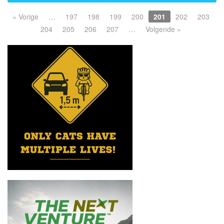
« Vorige
…
197
198
199
200
201
202
203
204
205
206
207
…
Volgende »