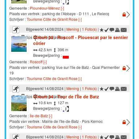
Bewegwijzering :
Gemeente :
Plounéour-Ménez [›]
Plaats van vertrek : parking de l'Abbaye - D 111 , Le Relecq
Schrijver :
Tourisme Côte de Granit Rose [›]
Bijgewerkt 14/08/2024 |
Mening
|
1 Foto(s)
|
Circuit 33 - Roscoff - Plouescat par le sentier
Trail
Gps
Bewegwijzering
côtier
42.5 km
396 m
Bewegwijzering :
Gemeente :
Roscoff [›]
Plaats van vertrek : parking Vue sur l'île de Batz - Quai Parmentier
19
Schrijver :
Tourisme Côte de Granit Rose [›]
Bijgewerkt 14/08/2024 |
Mening
|
1 Foto(s)
|
Circuit 34 - Tour de l'Île de Batz
Trail
Gps
Bewegwijzering
10.6 km
127 m
Bewegwijzering :
Gemeente :
Île-de-Batz [›]
Plaats van vertrek : Mairie de l'Ile-de-Batz - Pors Kernoc
Schrijver :
Tourisme Côte de Granit Rose [›]
Bijgewerkt 14/08/2024 |
Mening
|
1 Foto(s)
|