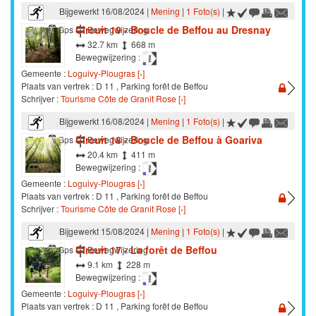
Bijgewerkt 16/08/2024 |
Mening
|
1 Foto(s)
|
Circuit 19 - Boucle de Beffou au Dresnay
Trail
Gps
Bewegwijzering
32.7 km
668 m
Bewegwijzering :
Gemeente :
Loguivy-Plougras [›]
Plaats van vertrek : D 11 , Parking forêt de Beffou
Schrijver :
Tourisme Côte de Granit Rose [›]
Bijgewerkt 16/08/2024 |
Mening
|
1 Foto(s)
|
Circuit 18 - Boucle de Beffou à Goariva
Trail
Gps
Bewegwijzering
20.4 km
411 m
Bewegwijzering :
Gemeente :
Loguivy-Plougras [›]
Plaats van vertrek : D 11 , Parking forêt de Beffou
Schrijver :
Tourisme Côte de Granit Rose [›]
Bijgewerkt 15/08/2024 |
Mening
|
1 Foto(s)
|
Circuit 17 - La forêt de Beffou
Trail
Gps
Bewegwijzering
9.1 km
228 m
Bewegwijzering :
Gemeente :
Loguivy-Plougras [›]
Plaats van vertrek : D 11 , Parking forêt de Beffou