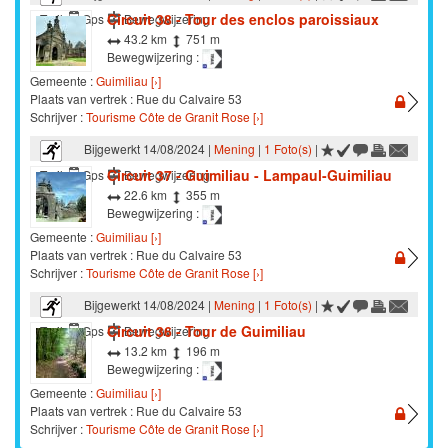
Circuit 38 - Tour des enclos paroissiaux
Trail
Gps
Bewegwijzering
43.2 km
751 m
Bewegwijzering :
Gemeente :
Guimiliau [›]
Plaats van vertrek : Rue du Calvaire 53
Schrijver :
Tourisme Côte de Granit Rose [›]
Bijgewerkt 14/08/2024 |
Mening
|
1 Foto(s)
|
Circuit 37 - Guimiliau - Lampaul-Guimiliau
Trail
Gps
Bewegwijzering
22.6 km
355 m
Bewegwijzering :
Gemeente :
Guimiliau [›]
Plaats van vertrek : Rue du Calvaire 53
Schrijver :
Tourisme Côte de Granit Rose [›]
Bijgewerkt 14/08/2024 |
Mening
|
1 Foto(s)
|
Circuit 36 - Tour de Guimiliau
Trail
Gps
Bewegwijzering
13.2 km
196 m
Bewegwijzering :
Gemeente :
Guimiliau [›]
Plaats van vertrek : Rue du Calvaire 53
Schrijver :
Tourisme Côte de Granit Rose [›]