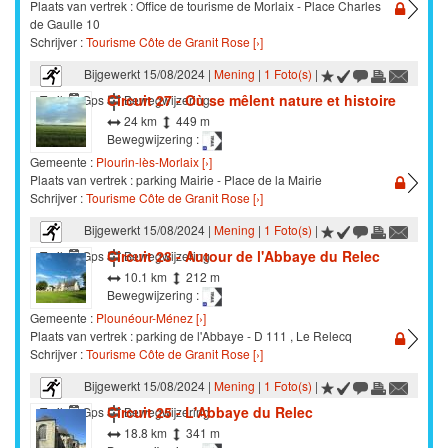
Plaats van vertrek : Office de tourisme de Morlaix - Place Charles
de Gaulle 10
Schrijver :
Tourisme Côte de Granit Rose [›]
Bijgewerkt 15/08/2024 |
Mening
|
1 Foto(s)
|
Circuit 27 - Où se mêlent nature et histoire
Trail
Gps
Bewegwijzering
24 km
449 m
Bewegwijzering :
Gemeente :
Plourin-lès-Morlaix [›]
Plaats van vertrek : parking Mairie - Place de la Mairie
Schrijver :
Tourisme Côte de Granit Rose [›]
Bijgewerkt 15/08/2024 |
Mening
|
1 Foto(s)
|
Circuit 23 - Autour de l'Abbaye du Relec
Trail
Gps
Bewegwijzering
10.1 km
212 m
Bewegwijzering :
Gemeente :
Plounéour-Ménez [›]
Plaats van vertrek : parking de l'Abbaye - D 111 , Le Relecq
Schrijver :
Tourisme Côte de Granit Rose [›]
Bijgewerkt 15/08/2024 |
Mening
|
1 Foto(s)
|
Circuit 25 - L'Abbaye du Relec
Trail
Gps
Bewegwijzering
18.8 km
341 m