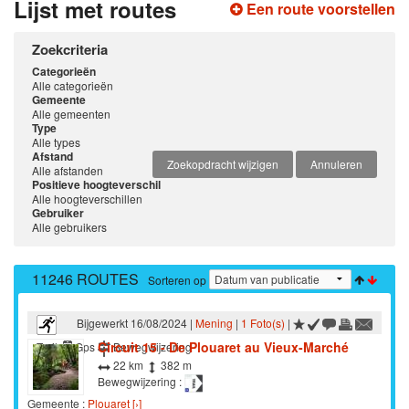
Lijst met routes
Een route voorstellen
Zoekcriteria
Categorieën
Alle categorieën
Gemeente
Alle gemeenten
Type
Alle types
Afstand
Zoekopdracht wijzigen
Annuleren
Alle afstanden
Positieve hoogteverschil
Alle hoogteverschillen
Gebruiker
Alle gebruikers
11246 ROUTES
Sorteren op
Bijgewerkt 16/08/2024 |
Mening
|
1 Foto(s)
|
Circuit 15 - De Plouaret au Vieux-Marché
Trail
Gps
Bewegwijzering
22 km
382 m
Bewegwijzering :
Gemeente :
Plouaret [›]