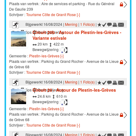
Plaats van vertrek : Aire de services et parking - Rue du Général
De Gaulle 239
Schrijver :
Tourisme Côte de Granit Rose [›]
Bijgewerkt 16/08/2024 |
Mening
|
1 Foto(s)
|
Circuit 20b - Autour de Plestin-les-Grèves -
Trail
Gps
Bewegwijzering
Variante estivale
20 km
422 m
Bewegwijzering :
Gemeente :
Plestin-les-Grèves [›]
Plaats van vertrek : Parking du Grand Rocher - Avenue de la Lieue
de Grève 68
Schrijver :
Tourisme Côte de Granit Rose [›]
Bijgewerkt 16/08/2024 |
Mening
|
1 Foto(s)
|
Circuit 20 - Autour de Plestin-les-Grèves
Trail
Gps
Bewegwijzering
24.6 km
610 m
Bewegwijzering :
Gemeente :
Plestin-les-Grèves [›]
Plaats van vertrek : Parking du Grand Rocher - Avenue de la Lieue
de Grève 68
Schrijver :
Tourisme Côte de Granit Rose [›]
Bijgewerkt 16/08/2024 |
Mening
|
1 Foto(s)
|