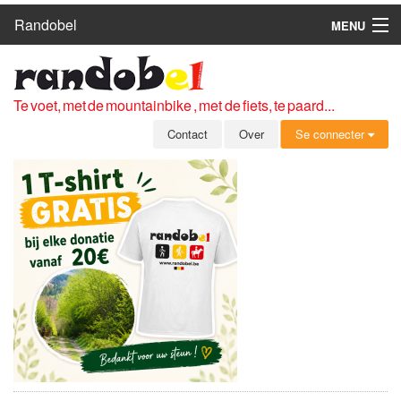
Randobel
MENU
HOME
ROUTES
Te voet, met de mountainbike , met de fiets, te paard...
CLUBS
Contact
Over
Se connecter
CONTACT
OVER
LEDEN
ZICH AANMELDEN
GRATIS REGISTRATIE
WACHTWOORD VERGETEN