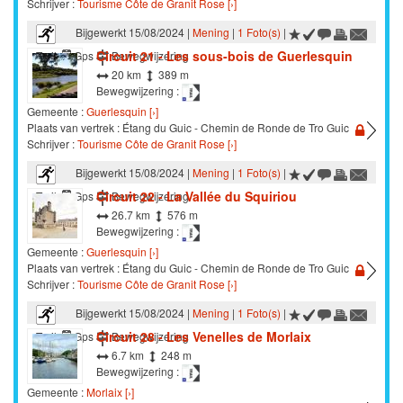
Schrijver :
Tourisme Côte de Granit Rose [›]
Bijgewerkt 15/08/2024 |
Mening
|
1 Foto(s)
|
Circuit 21 - Les sous-bois de Guerlesquin
Trail
Gps
Bewegwijzering
20 km
389 m
Bewegwijzering :
Gemeente :
Guerlesquin [›]
Plaats van vertrek : Étang du Guic - Chemin de Ronde de Tro Guic
Schrijver :
Tourisme Côte de Granit Rose [›]
Bijgewerkt 15/08/2024 |
Mening
|
1 Foto(s)
|
Circuit 22 - La Vallée du Squiriou
Trail
Gps
Bewegwijzering
26.7 km
576 m
Bewegwijzering :
Gemeente :
Guerlesquin [›]
Plaats van vertrek : Étang du Guic - Chemin de Ronde de Tro Guic
Schrijver :
Tourisme Côte de Granit Rose [›]
Bijgewerkt 15/08/2024 |
Mening
|
1 Foto(s)
|
Circuit 28 - Les Venelles de Morlaix
Trail
Gps
Bewegwijzering
6.7 km
248 m
Bewegwijzering :
Gemeente :
Morlaix [›]