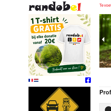
Te voet
1
of
Prof