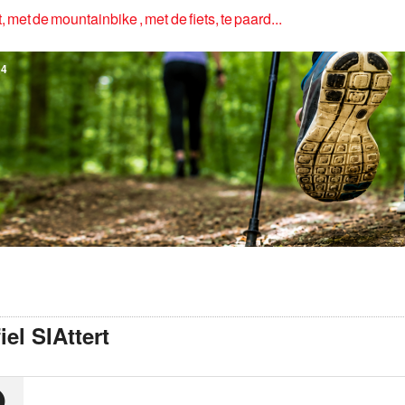
, met de mountainbike , met de fiets, te paard...
4
iel SIAttert