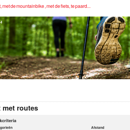
, met de mountainbike , met de fiets, te paard...
4
t met routes
kcriteria
gorieën
Afstand