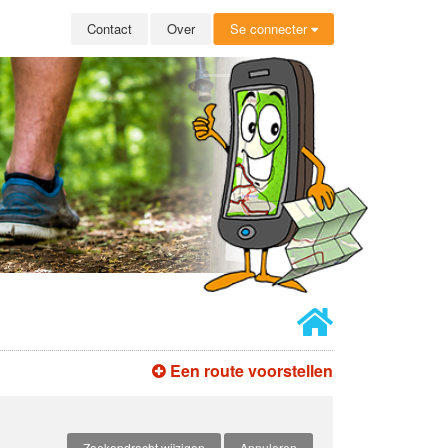
Contact
Over
Se connecter
Een route voorstellen
Zoekopdracht wijzigen
Annuleren