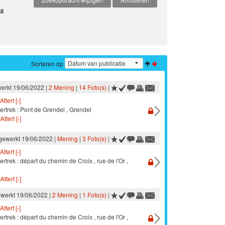
il
Sorteren op
werkt 19/06/2022 |
2 Mening
|
14 Foto(s)
|
Attert [›]
ertrek : Pont de Grendel , Grendel
Attert [›]
jgewerkt 19/06/2022 |
Mening
|
3 Foto(s)
|
Attert [›]
ertrek : départ du chemin de Croix , rue de l'Or ,
Attert [›]
ewerkt 19/06/2022 |
2 Mening
|
1 Foto(s)
|
Attert [›]
ertrek : départ du chemin de Croix , rue de l'Or ,