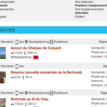
 categorieën
Alle afstanden
eente
Positieve hoogteversch
 gemeenten
Alle hoogteverschillen
Gebruiker
types
SIAttert
 ROUTES
Wandelen
Gps
Bewegwijzering
Roadbook
Bijge
Autour du Château de Colpach
Gemeente :
Plaats van v
13 km
2640 m
Schrijver :
SI
Bewegwijzering :
Wandelen
Gps
Bi
Réserve naturelle domaniale de la Nothomb
Gemeente :
Plaats van v
2 km
55 m
Nothomb
Schrijver :
SI
Wandelen
Gps
Bewegwijzering
Roadbook
Bijg
Nothomb au fil de l'eau
Gemeente :
Plaats van v
7.8 km
240 m