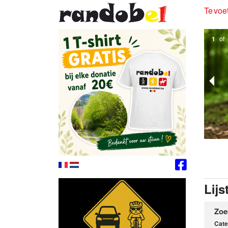
Te voet
2
of
Lijs
Zoe
Cate