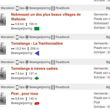
Wandelen
Gps
Bewegwijzering
Roadbook
Bi
Nobressart un des plus beaux villages de
Gemeente :
Wallonie
Plaats van v
Nobressart
5.6 km
166 m
Schrijver :
SI
Bewegwijzering :
Wandelen
Gps
Bewegwijzering
Roadbook
Bi
Tontelange - La Tranfrontalière
Gemeente :
Plaats van v
10.2 km
206 m
Schrijver :
SI
Bewegwijzering :
Wandelen
Gps
Bewegwijzering
Roadbook
Bi
Tontelange à travers cadres
Gemeente :
Plaats van v
7.5 km
137 m
Schrijver :
SI
Bewegwijzering :
Wandelen
Gps
Bewegwijzering
Roadbook
Bi
Post , pour tous
Gemeente :
Plaats van 
9.8 km
145 m
Post
Bewegwijzering :
Schrijver :
SI