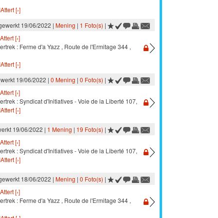
Attert [›]
jgewerkt 19/06/2022 |
Mening
|
1 Foto(s)
|
Attert [›]
ertrek : Ferme d'a Yazz , Route de l'Ermitage 344 ,
Attert [›]
ewerkt 19/06/2022 |
0 Mening
|
0 Foto(s)
|
Attert [›]
rtrek : Syndicat d'Initiatives - Voie de la Liberté 107,
Attert [›]
werkt 19/06/2022 |
1 Mening
|
19 Foto(s)
|
Attert [›]
rtrek : Syndicat d'Initiatives - Voie de la Liberté 107,
Attert [›]
jgewerkt 18/06/2022 |
Mening
|
0 Foto(s)
|
Attert [›]
ertrek : Ferme d'a Yazz , Route de l'Ermitage 344 ,
Attert [›]