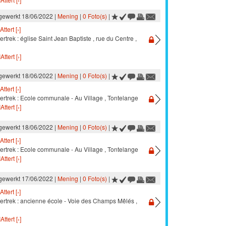
jgewerkt 18/06/2022 |
Mening
|
0 Foto(s)
|
Attert [›]
ertrek : église Saint Jean Baptiste , rue du Centre ,
Attert [›]
jgewerkt 18/06/2022 |
Mening
|
0 Foto(s)
|
Attert [›]
ertrek : Ecole communale - Au Village , Tontelange
Attert [›]
jgewerkt 18/06/2022 |
Mening
|
0 Foto(s)
|
Attert [›]
ertrek : Ecole communale - Au Village , Tontelange
Attert [›]
jgewerkt 17/06/2022 |
Mening
|
0 Foto(s)
|
Attert [›]
vertrek : ancienne école - Voie des Champs Mêlés ,
Attert [›]