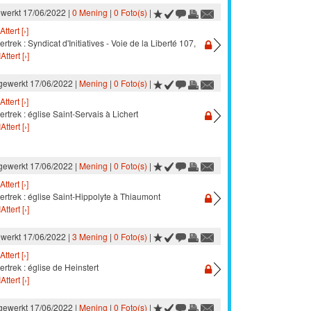
ewerkt 17/06/2022 |
0 Mening
|
0 Foto(s)
|
Attert [›]
rtrek : Syndicat d'Initiatives - Voie de la Liberté 107,
Attert [›]
jgewerkt 17/06/2022 |
Mening
|
0 Foto(s)
|
Attert [›]
ertrek : église Saint-Servais à Lichert
Attert [›]
jgewerkt 17/06/2022 |
Mening
|
0 Foto(s)
|
Attert [›]
ertrek : église Saint-Hippolyte à Thiaumont
Attert [›]
ewerkt 17/06/2022 |
3 Mening
|
0 Foto(s)
|
Attert [›]
ertrek : église de Heinstert
Attert [›]
jgewerkt 17/06/2022 |
Mening
|
0 Foto(s)
|