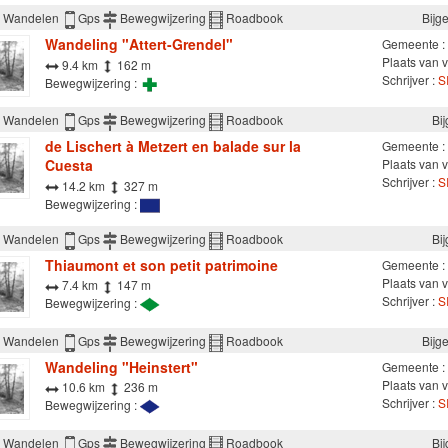
Wandelen
Gps
Bewegwijzering
Roadbook
Bijg
Wandeling "Attert-Grendel"
Gemeente :
Plaats van ve
9.4 km
162 m
Schrijver :
SI
Bewegwijzering :
Wandelen
Gps
Bewegwijzering
Roadbook
Bi
de Lischert à Metzert en balade sur la
Gemeente :
Cuesta
Plaats van v
Schrijver :
SI
14.2 km
327 m
Bewegwijzering :
Wandelen
Gps
Bewegwijzering
Roadbook
Bi
Thiaumont et son petit patrimoine
Gemeente :
Plaats van v
7.4 km
147 m
Schrijver :
SI
Bewegwijzering :
Wandelen
Gps
Bewegwijzering
Roadbook
Bijg
Wandeling "Heinstert"
Gemeente :
Plaats van v
10.6 km
236 m
Schrijver :
SI
Bewegwijzering :
Wandelen
Gps
Bewegwijzering
Roadbook
Bi