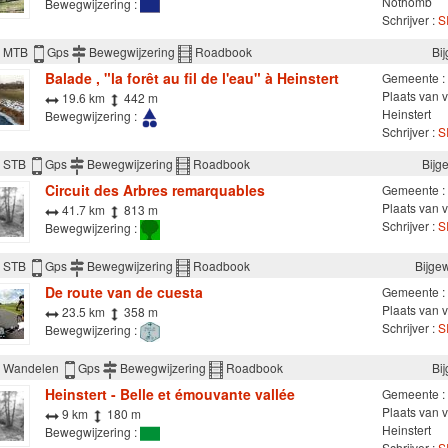
Nothomb
Bewegwijzering :
Schrijver :
SI
MTB
Gps
Bewegwijzering
Roadbook
Bi
Balade , "la forêt au fil de l'eau" à Heinstert
Gemeente :
Plaats van v
19.6 km
442 m
Heinstert
Bewegwijzering :
Schrijver :
SI
STB
Gps
Bewegwijzering
Roadbook
Bijg
Circuit des Arbres remarquables
Gemeente :
Plaats van ve
41.7 km
813 m
Schrijver :
SI
Bewegwijzering :
STB
Gps
Bewegwijzering
Roadbook
Bijge
De route van de cuesta
Gemeente :
Plaats van ve
23.5 km
358 m
Schrijver :
SI
Bewegwijzering :
Wandelen
Gps
Bewegwijzering
Roadbook
Bi
Heinstert - Belle et émouvante vallée
Gemeente :
Plaats van v
9 km
180 m
Heinstert
Bewegwijzering :
Schrijver :
SI