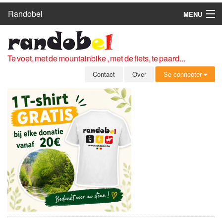
Randobel
MENU
HOME
ROUTES
Te voet, met de mountainbike , met de fiets, te paard...
CLUBS
Contact
Over
Se connecter
CONTACT
OVER
LEDEN
ZICH AANMELDEN
GRATIS REGISTRATIE
WACHTWOORD VERGETEN