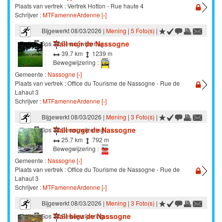
Plaats van vertrek : Vertrek Hotton - Rue haute 4
Schrijver :
MTFamenneArdenne [›]
Bijgewerkt 08/03/2026 |
Mening
|
5 Foto(s)
|
Trail noir de Nassogne
Trail
Gps
Bewegwijzering
39.7 km
1239 m
Bewegwijzering :
Gemeente :
Nassogne [›]
Plaats van vertrek : Office du Tourisme de Nassogne - Rue de
Lahaut 3
Schrijver :
MTFamenneArdenne [›]
Bijgewerkt 08/03/2026 |
Mening
|
3 Foto(s)
|
Trail rouge de Nassogne
Trail
Gps
Bewegwijzering
25.7 km
792 m
Bewegwijzering :
Gemeente :
Nassogne [›]
Plaats van vertrek : Office du Tourisme de Nassogne - Rue de
Lahaut 3
Schrijver :
MTFamenneArdenne [›]
Bijgewerkt 08/03/2026 |
Mening
|
3 Foto(s)
|
Trail bleu de Nassogne
Trail
Gps
Bewegwijzering