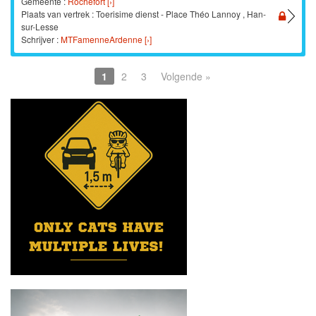
Gemeente :
Rochefort [›]
Plaats van vertrek : Toerisime dienst - Place Théo Lannoy , Han-
sur-Lesse
Schrijver :
MTFamenneArdenne [›]
1
2
3
Volgende »