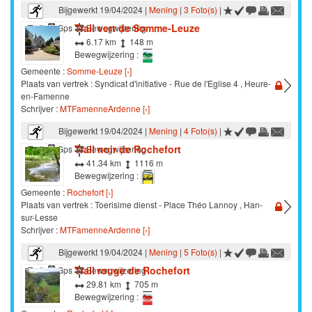
Bijgewerkt 19/04/2024 |
Mening
|
3 Foto(s)
|
Trail vert de Somme-Leuze
Trail
Gps
Bewegwijzering
6.17 km
148 m
Bewegwijzering :
Gemeente :
Somme-Leuze [›]
Plaats van vertrek : Syndicat d'initiative - Rue de l'Eglise 4 , Heure-
en-Famenne
Schrijver :
MTFamenneArdenne [›]
Bijgewerkt 19/04/2024 |
Mening
|
4 Foto(s)
|
Trail noir de Rochefort
Trail
Gps
Bewegwijzering
41.34 km
1116 m
Bewegwijzering :
Gemeente :
Rochefort [›]
Plaats van vertrek : Toerisime dienst - Place Théo Lannoy , Han-
sur-Lesse
Schrijver :
MTFamenneArdenne [›]
Bijgewerkt 19/04/2024 |
Mening
|
5 Foto(s)
|
Trail rouge de Rochefort
Trail
Gps
Bewegwijzering
29.81 km
705 m
Bewegwijzering :