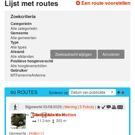
Lijst met routes
Een route voorstellen
Zoekcriteria
Categorieën
Alle categorieën
Gemeente
Alle gemeenten
Type
Alle types
Afstand
Zoekopdracht wijzigen
Annuleren
Alle afstanden
Positieve hoogteverschil
Alle hoogteverschillen
Gebruiker
MTFamenneArdenne
60 ROUTES
Sorteren op
Bijgewerkt 05/08/2026 |
Mening
|
3 Foto(s)
|
Géobalade de Hotton
Wandelen
Gps
Roadbook
11.3 km
352 m
Gemeente :
Hotton [›]