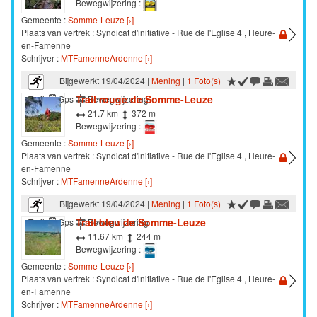
Bewegwijzering :
Gemeente :
Somme-Leuze [›]
Plaats van vertrek : Syndicat d'initiative - Rue de l'Eglise 4 , Heure-
en-Famenne
Schrijver :
MTFamenneArdenne [›]
Bijgewerkt 19/04/2024 |
Mening
|
1 Foto(s)
|
Trail rouge de Somme-Leuze
Trail
Gps
Bewegwijzering
21.7 km
372 m
Bewegwijzering :
Gemeente :
Somme-Leuze [›]
Plaats van vertrek : Syndicat d'initiative - Rue de l'Eglise 4 , Heure-
en-Famenne
Schrijver :
MTFamenneArdenne [›]
Bijgewerkt 19/04/2024 |
Mening
|
1 Foto(s)
|
Trail bleu de Somme-Leuze
Trail
Gps
Bewegwijzering
11.67 km
244 m
Bewegwijzering :
Gemeente :
Somme-Leuze [›]
Plaats van vertrek : Syndicat d'initiative - Rue de l'Eglise 4 , Heure-
en-Famenne
Schrijver :
MTFamenneArdenne [›]