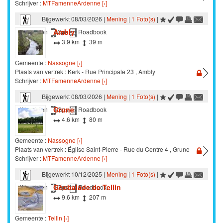
Schrijver :
MTFamenneArdenne [›]
Bijgewerkt 08/03/2026 |
Mening
|
1 Foto(s)
|
Ambly
Wandelen
Gps
Roadbook
3.9 km
39 m
Gemeente :
Nassogne [›]
Plaats van vertrek : Kerk - Rue Principale 23 , Ambly
Schrijver :
MTFamenneArdenne [›]
Bijgewerkt 08/03/2026 |
Mening
|
1 Foto(s)
|
Grune
Wandelen
Gps
Roadbook
4.6 km
80 m
Gemeente :
Nassogne [›]
Plaats van vertrek : Église Saint-Pierre - Rue du Centre 4 , Grune
Schrijver :
MTFamenneArdenne [›]
Bijgewerkt 10/12/2025 |
Mening
|
1 Foto(s)
|
Géobalade de Tellin
Wandelen
Gps
Roadbook
9.6 km
207 m
Gemeente :
Tellin [›]