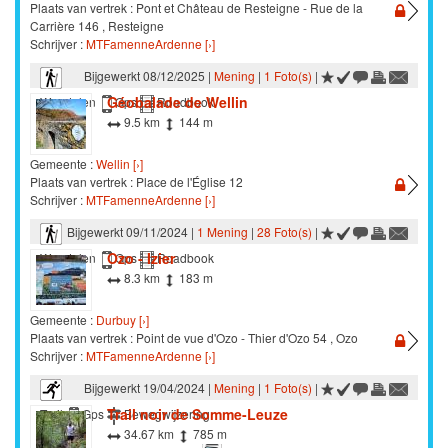
Plaats van vertrek : Pont et Château de Resteigne - Rue de la
Carrière 146 , Resteigne
Schrijver :
MTFamenneArdenne [›]
Bijgewerkt 08/12/2025 |
Mening
|
1 Foto(s)
|
Géobalade de Wellin
Wandelen
Gps
Roadbook
9.5 km
144 m
Gemeente :
Wellin [›]
Plaats van vertrek : Place de l'Église 12
Schrijver :
MTFamenneArdenne [›]
Bijgewerkt 09/11/2024 |
1 Mening
|
28 Foto(s)
|
Ozo - Izier
Wandelen
Gps
Roadbook
8.3 km
183 m
Gemeente :
Durbuy [›]
Plaats van vertrek : Point de vue d'Ozo - Thier d'Ozo 54 , Ozo
Schrijver :
MTFamenneArdenne [›]
Bijgewerkt 19/04/2024 |
Mening
|
1 Foto(s)
|
Trail noir de Somme-Leuze
Trail
Gps
Bewegwijzering
34.67 km
785 m