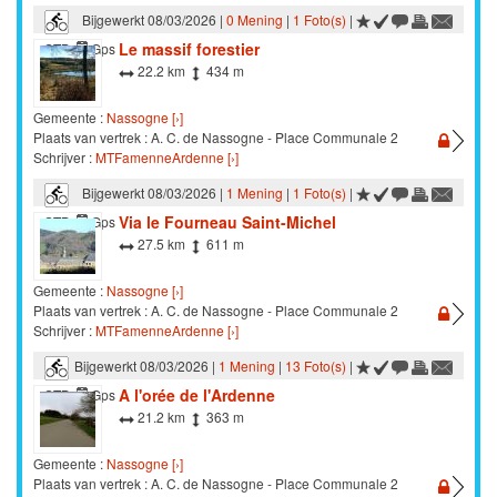
Bijgewerkt 08/03/2026 |
0 Mening
|
1 Foto(s)
|
Le massif forestier
STB
Gps
22.2 km
434 m
Gemeente :
Nassogne [›]
Plaats van vertrek : A. C. de Nassogne - Place Communale 2
Schrijver :
MTFamenneArdenne [›]
Bijgewerkt 08/03/2026 |
1 Mening
|
1 Foto(s)
|
Via le Fourneau Saint-Michel
STB
Gps
27.5 km
611 m
Gemeente :
Nassogne [›]
Plaats van vertrek : A. C. de Nassogne - Place Communale 2
Schrijver :
MTFamenneArdenne [›]
Bijgewerkt 08/03/2026 |
1 Mening
|
13 Foto(s)
|
A l'orée de l'Ardenne
STB
Gps
21.2 km
363 m
Gemeente :
Nassogne [›]
Plaats van vertrek : A. C. de Nassogne - Place Communale 2