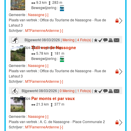
9.3 km
283 m
Bewegwijzering :
Gemeente :
Nassogne [›]
Plaats van vertrek : Office du Tourisme de Nassogne - Rue de
Lahaut 3
Schrijver :
MTFamenneArdenne [›]
Bijgewerkt 08/03/2026 |
Mening
|
4 Foto(s)
|
Trail vert de Nassogne
Trail
Gps
Bewegwijzering
5.78 km
181 m
Bewegwijzering :
Gemeente :
Nassogne [›]
Plaats van vertrek : Office du Tourisme de Nassogne - Rue de
Lahaut 3
Schrijver :
MTFamenneArdenne [›]
Bijgewerkt 08/03/2026 |
0 Mening
|
1 Foto(s)
|
Par monts et par vaux
STB
Gps
21.3 km
377 m
Gemeente :
Nassogne [›]
Plaats van vertrek : A. C. de Nassogne - Place Communale 2
Schrijver :
MTFamenneArdenne [›]