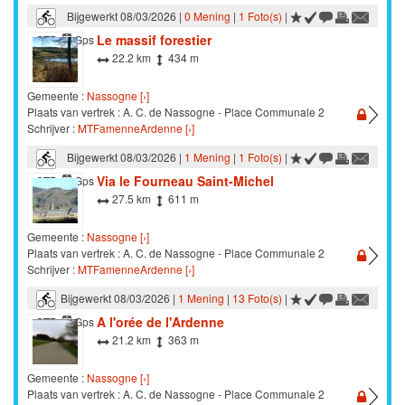
Bijgewerkt 08/03/2026 |
0 Mening
|
1 Foto(s)
|
Le massif forestier
STB
Gps
22.2 km
434 m
Gemeente :
Nassogne [›]
Plaats van vertrek : A. C. de Nassogne - Place Communale 2
Schrijver :
MTFamenneArdenne [›]
Bijgewerkt 08/03/2026 |
1 Mening
|
1 Foto(s)
|
Via le Fourneau Saint-Michel
STB
Gps
27.5 km
611 m
Gemeente :
Nassogne [›]
Plaats van vertrek : A. C. de Nassogne - Place Communale 2
Schrijver :
MTFamenneArdenne [›]
Bijgewerkt 08/03/2026 |
1 Mening
|
13 Foto(s)
|
A l'orée de l'Ardenne
STB
Gps
21.2 km
363 m
Gemeente :
Nassogne [›]
Plaats van vertrek : A. C. de Nassogne - Place Communale 2