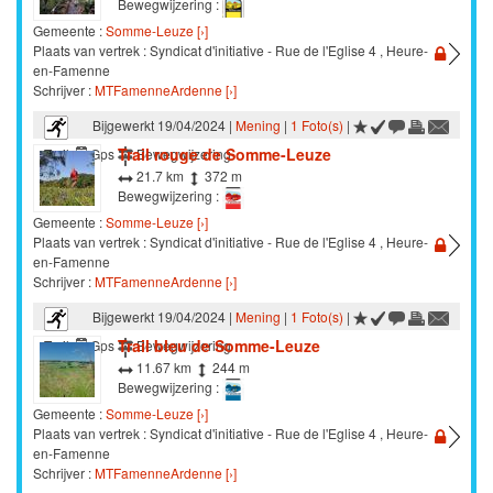
Bewegwijzering :
Gemeente :
Somme-Leuze [›]
Plaats van vertrek : Syndicat d'initiative - Rue de l'Eglise 4 , Heure-
en-Famenne
Schrijver :
MTFamenneArdenne [›]
Bijgewerkt 19/04/2024 |
Mening
|
1 Foto(s)
|
Trail rouge de Somme-Leuze
Trail
Gps
Bewegwijzering
21.7 km
372 m
Bewegwijzering :
Gemeente :
Somme-Leuze [›]
Plaats van vertrek : Syndicat d'initiative - Rue de l'Eglise 4 , Heure-
en-Famenne
Schrijver :
MTFamenneArdenne [›]
Bijgewerkt 19/04/2024 |
Mening
|
1 Foto(s)
|
Trail bleu de Somme-Leuze
Trail
Gps
Bewegwijzering
11.67 km
244 m
Bewegwijzering :
Gemeente :
Somme-Leuze [›]
Plaats van vertrek : Syndicat d'initiative - Rue de l'Eglise 4 , Heure-
en-Famenne
Schrijver :
MTFamenneArdenne [›]