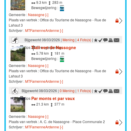
9.3 km
283 m
Bewegwijzering :
Gemeente :
Nassogne [›]
Plaats van vertrek : Office du Tourisme de Nassogne - Rue de
Lahaut 3
Schrijver :
MTFamenneArdenne [›]
Bijgewerkt 08/03/2026 |
Mening
|
4 Foto(s)
|
Trail vert de Nassogne
Trail
Gps
Bewegwijzering
5.78 km
181 m
Bewegwijzering :
Gemeente :
Nassogne [›]
Plaats van vertrek : Office du Tourisme de Nassogne - Rue de
Lahaut 3
Schrijver :
MTFamenneArdenne [›]
Bijgewerkt 08/03/2026 |
0 Mening
|
1 Foto(s)
|
Par monts et par vaux
STB
Gps
21.3 km
377 m
Gemeente :
Nassogne [›]
Plaats van vertrek : A. C. de Nassogne - Place Communale 2
Schrijver :
MTFamenneArdenne [›]