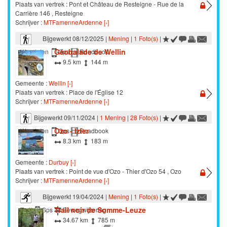
Plaats van vertrek : Pont et Château de Resteigne - Rue de la
Carrière 146 , Resteigne
Schrijver :
MTFamenneArdenne [›]
Bijgewerkt 08/12/2025 |
Mening
|
1 Foto(s)
|
Géobalade de Wellin
Wandelen
Gps
Roadbook
9.5 km
144 m
Gemeente :
Wellin [›]
Plaats van vertrek : Place de l'Église 12
Schrijver :
MTFamenneArdenne [›]
Bijgewerkt 09/11/2024 |
1 Mening
|
28 Foto(s)
|
Ozo - Izier
Wandelen
Gps
Roadbook
8.3 km
183 m
Gemeente :
Durbuy [›]
Plaats van vertrek : Point de vue d'Ozo - Thier d'Ozo 54 , Ozo
Schrijver :
MTFamenneArdenne [›]
Bijgewerkt 19/04/2024 |
Mening
|
1 Foto(s)
|
Trail noir de Somme-Leuze
Trail
Gps
Bewegwijzering
34.67 km
785 m