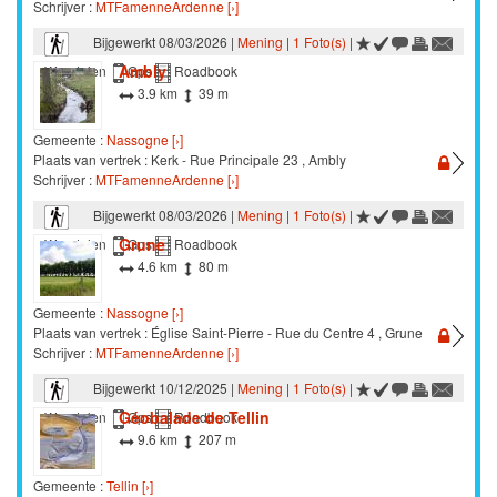
Schrijver :
MTFamenneArdenne [›]
Bijgewerkt 08/03/2026 |
Mening
|
1 Foto(s)
|
Ambly
Wandelen
Gps
Roadbook
3.9 km
39 m
Gemeente :
Nassogne [›]
Plaats van vertrek : Kerk - Rue Principale 23 , Ambly
Schrijver :
MTFamenneArdenne [›]
Bijgewerkt 08/03/2026 |
Mening
|
1 Foto(s)
|
Grune
Wandelen
Gps
Roadbook
4.6 km
80 m
Gemeente :
Nassogne [›]
Plaats van vertrek : Église Saint-Pierre - Rue du Centre 4 , Grune
Schrijver :
MTFamenneArdenne [›]
Bijgewerkt 10/12/2025 |
Mening
|
1 Foto(s)
|
Géobalade de Tellin
Wandelen
Gps
Roadbook
9.6 km
207 m
Gemeente :
Tellin [›]