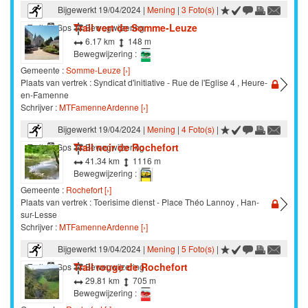
Bijgewerkt 19/04/2024 |
Mening
|
3 Foto(s)
|
Trail vert de Somme-Leuze
Trail
Gps
Bewegwijzering
6.17 km
148 m
Bewegwijzering :
Gemeente :
Somme-Leuze [›]
Plaats van vertrek : Syndicat d'initiative - Rue de l'Eglise 4 , Heure-
en-Famenne
Schrijver :
MTFamenneArdenne [›]
Bijgewerkt 19/04/2024 |
Mening
|
4 Foto(s)
|
Trail noir de Rochefort
Trail
Gps
Bewegwijzering
41.34 km
1116 m
Bewegwijzering :
Gemeente :
Rochefort [›]
Plaats van vertrek : Toerisime dienst - Place Théo Lannoy , Han-
sur-Lesse
Schrijver :
MTFamenneArdenne [›]
Bijgewerkt 19/04/2024 |
Mening
|
5 Foto(s)
|
Trail rouge de Rochefort
Trail
Gps
Bewegwijzering
29.81 km
705 m
Bewegwijzering :