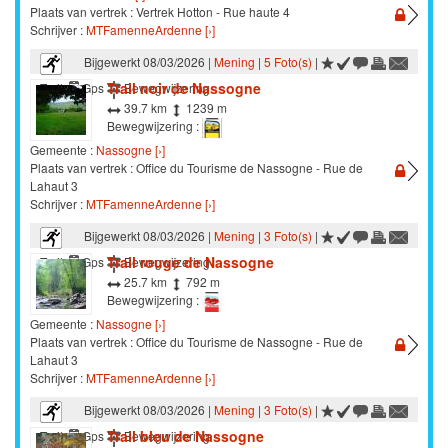
Plaats van vertrek : Vertrek Hotton - Rue haute 4
Schrijver :
MTFamenneArdenne [›]
Bijgewerkt 08/03/2026 |
Mening
|
5 Foto(s)
|
Trail noir de Nassogne
Trail
Gps
Bewegwijzering
39.7 km
1239 m
Bewegwijzering :
Gemeente :
Nassogne [›]
Plaats van vertrek : Office du Tourisme de Nassogne - Rue de
Lahaut 3
Schrijver :
MTFamenneArdenne [›]
Bijgewerkt 08/03/2026 |
Mening
|
3 Foto(s)
|
Trail rouge de Nassogne
Trail
Gps
Bewegwijzering
25.7 km
792 m
Bewegwijzering :
Gemeente :
Nassogne [›]
Plaats van vertrek : Office du Tourisme de Nassogne - Rue de
Lahaut 3
Schrijver :
MTFamenneArdenne [›]
Bijgewerkt 08/03/2026 |
Mening
|
3 Foto(s)
|
Trail bleu de Nassogne
Trail
Gps
Bewegwijzering