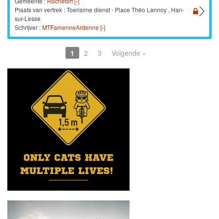
Gemeente :
Rochefort [›]
Plaats van vertrek : Toerisime dienst - Place Théo Lannoy , Han-
sur-Lesse
Schrijver :
MTFamenneArdenne [›]
1
2
3
Volgende »