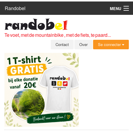
Randobel
MENU
HOME
ROUTES
Te voet, met de mountainbike , met de fiets, te paard...
CLUBS
Contact
Over
Se connecter
CONTACT
OVER
LEDEN
ZICH AANMELDEN
GRATIS REGISTRATIE
WACHTWOORD VERGETEN