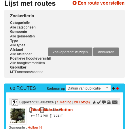
Lijst met routes
Een route voorstellen
Zoekcriteria
Categorieën
Alle categorieën
Gemeente
Alle gemeenten
Type
Alle types
Afstand
Zoekopdracht wijzigen
Annuleren
Alle afstanden
Positieve hoogteverschil
Alle hoogteverschillen
Gebruiker
MTFamenneArdenne
60 ROUTES
Sorteren op
Bijgewerkt 05/08/2026 |
1 Mening
|
20 Foto(s)
|
Géobalade de Hotton
Wandelen
Gps
Roadbook
11.3 km
352 m
Gemeente :
Hotton [›]