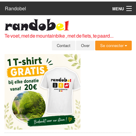
Randobel
MENU
HOME
ROUTES
Te voet, met de mountainbike , met de fiets, te paard...
CLUBS
Contact
Over
Se connecter
CONTACT
OVER
LEDEN
ZICH AANMELDEN
GRATIS REGISTRATIE
WACHTWOORD VERGETEN