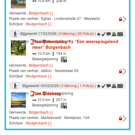
10.6 km
208 m
Gemeente :
Bütgenbach [›]
Plaats van vertrek : Eglise - Lindenstraße 27 - Weywertz
Schrijver :
tibutgenbach [›]
Bijgewerkt 17/03/2026 |
6 Mening
|
26 Foto(s)
|
Plezierwandeling 7 - “Een weerspiegelend
Wandelen
Gps
Bewegwijzering
meer” Bütgenbach
10.3 km
194 m
Bewegwijzering :
Gemeente :
Bütgenbach [›]
Plaats van vertrek : station - Seestrasse 53
Schrijver :
tibutgenbach [›]
Bijgewerkt 16/03/2026 |
0 Mening
|
1 Foto(s)
|
Zum Giesberg
Wandelen
Gps
Bewegwijzering
10.5 km
207 m
Bewegwijzering :
Gemeente :
Bütgenbach [›]
Plaats van vertrek : Marketmarkt - Marktplatz, 13A
Schrijver :
tibutgenbach [›]