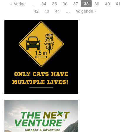
« Vorige
…
34
35
36
37
38
39
40
41
42
43
44
…
Volgende »