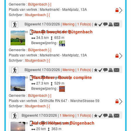
Gemeente :
Bütgenbach [›]
Plaats van vertrek : Marketmarkt - Marktplatz, 13A
Schrijver :
tibutgenbach [›]
Bijgewerkt 17/03/2026 |
Mening
|
1 Foto(s)
|
Grande boucle de Bütgenbach
Wandelen
Gps
Bewegwijzering
34.5 km
653 m
Bewegwijzering :
Gemeente :
Bütgenbach [›]
Plaats van vertrek : Marketmarkt - Marktplatz, 13A
Schrijver :
tibutgenbach [›]
Bijgewerkt 17/03/2026 |
Mening
|
1 Foto(s)
|
Warchetour - Boucle complète
Wandelen
Gps
Bewegwijzering
27.3 km
529 m
Bewegwijzering :
Gemeente :
Bütgenbach [›]
Plaats van vertrek : Grillhütte RN 647 - WarcheStrasse 59
Schrijver :
tibutgenbach [›]
Bijgewerkt 17/03/2026 |
1 Mening
|
1 Foto(s)
|
Auf den Höhen um Bütgenbach
Wandelen
Gps
Bewegwijzering
20 km
363 m