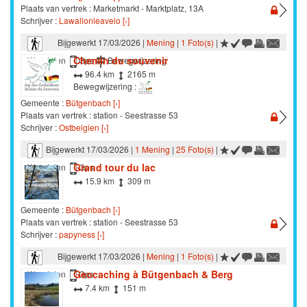
Plaats van vertrek : Marketmarkt - Marktplatz, 13A
Schrijver :
Lawallonieavelo [›]
Bijgewerkt 17/03/2026 |
Mening
|
1 Foto(s)
|
Chemin du souvenir
Wandelen
Gps
Bewegwijzering
96.4 km
2165 m
Bewegwijzering :
Gemeente :
Bütgenbach [›]
Plaats van vertrek : station - Seestrasse 53
Schrijver :
Ostbelgien [›]
Bijgewerkt 17/03/2026 |
1 Mening
|
25 Foto(s)
|
Grand tour du lac
Wandelen
Gps
15.9 km
309 m
Gemeente :
Bütgenbach [›]
Plaats van vertrek : station - Seestrasse 53
Schrijver :
papyness [›]
Bijgewerkt 17/03/2026 |
Mening
|
1 Foto(s)
|
Geocaching à Bütgenbach & Berg
Wandelen
Gps
7.4 km
151 m