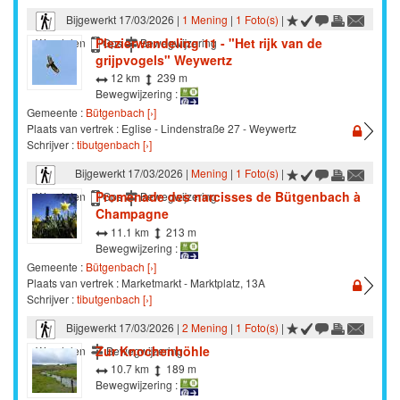
Bijgewerkt 17/03/2026 |
1 Mening
|
1 Foto(s)
|
Plezierwandeling 11 - "Het rijk van de
Wandelen
Gps
Bewegwijzering
grijpvogels" Weywertz
12 km
239 m
Bewegwijzering :
Gemeente :
Bütgenbach [›]
Plaats van vertrek : Eglise - Lindenstraße 27 - Weywertz
Schrijver :
tibutgenbach [›]
Bijgewerkt 17/03/2026 |
Mening
|
1 Foto(s)
|
Promenade des narcisses de Bütgenbach à
Wandelen
Gps
Bewegwijzering
Champagne
11.1 km
213 m
Bewegwijzering :
Gemeente :
Bütgenbach [›]
Plaats van vertrek : Marketmarkt - Marktplatz, 13A
Schrijver :
tibutgenbach [›]
Bijgewerkt 17/03/2026 |
2 Mening
|
1 Foto(s)
|
Zur Knochenhöhle
Wandelen
Bewegwijzering
10.7 km
189 m
Bewegwijzering :