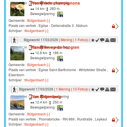
Promenade champignons
Wandelen
Gps
Bewegwijzering
14 km
283 m
Bewegwijzering :
Gemeente :
Bütgenbach [›]
Plaats van vertrek : Eglise - Dellenstraße 3 , Nidrum
Schrijver :
tibutgenbach [›]
Bijgewerkt 17/03/2026 |
Mening
|
1 Foto(s)
|
Wandelen op de hoogten
Wandelen
Gps
Bewegwijzering
12.8 km
186 m
Bewegwijzering :
Gemeente :
Bütgenbach [›]
Plaats van vertrek : Église Saint-Bartholomé - Wirtzfelder Straße ,
Elsenborn
Schrijver :
tibutgenbach [›]
Bijgewerkt 17/03/2026 |
1 Mening
|
13 Foto(s)
|
Zum Regenberg
Wandelen
Gps
Bewegwijzering
12.4 km
250 m
Bewegwijzering :
Gemeente :
Bütgenbach [›]
Plaats van vertrek : Thomabrücke - RN 669 , Rurstraße , Leykaul
Schrijver :
tibutgenbach [›]