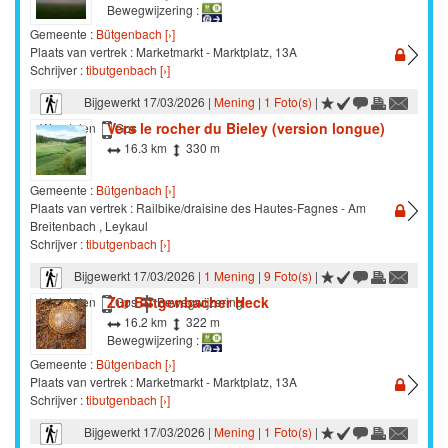
Bewegwijzering :
Gemeente :
Bütgenbach [›]
Plaats van vertrek : Marketmarkt - Marktplatz, 13A
Schrijver :
tibutgenbach [›]
Bijgewerkt 17/03/2026 |
Mening
|
1 Foto(s)
|
Vers le rocher du Bieley (version longue)
Wandelen
Gps
16.3 km
330 m
Gemeente :
Bütgenbach [›]
Plaats van vertrek : Railbike/draisine des Hautes-Fagnes - Am
Breitenbach , Leykaul
Schrijver :
tibutgenbach [›]
Bijgewerkt 17/03/2026 |
1 Mening
|
9 Foto(s)
|
Zur Bütgenbacher Heck
Wandelen
Gps
Bewegwijzering
16.2 km
322 m
Bewegwijzering :
Gemeente :
Bütgenbach [›]
Plaats van vertrek : Marketmarkt - Marktplatz, 13A
Schrijver :
tibutgenbach [›]
Bijgewerkt 17/03/2026 |
Mening
|
1 Foto(s)
|