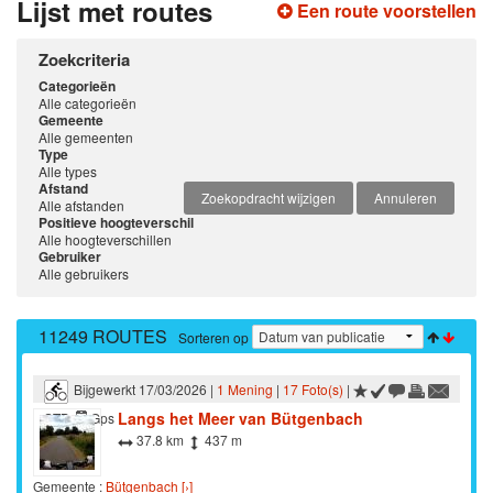
Lijst met routes
Een route voorstellen
Zoekcriteria
Categorieën
Alle categorieën
Gemeente
Alle gemeenten
Type
Alle types
Afstand
Zoekopdracht wijzigen
Annuleren
Alle afstanden
Positieve hoogteverschil
Alle hoogteverschillen
Gebruiker
Alle gebruikers
11249 ROUTES
Sorteren op
Bijgewerkt 17/03/2026 |
1 Mening
|
17 Foto(s)
|
Langs het Meer van Bütgenbach
STB
Gps
37.8 km
437 m
Gemeente :
Bütgenbach [›]