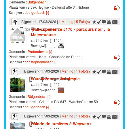
Gemeente :
Bütgenbach [›]
Plaats van vertrek : Eglise - Dellenstraße 3 , Nidrum
Schrijver :
tibutgenbach [›]
Bijgewerkt 17/03/2026 |
1 Mening
|
5 Foto(s)
|
Trail Expérience 5170 - parcours noir ; la
Trail
Gps
Bewegwijzering
Majestueuse
34.6 km
1404 m
Bewegwijzering :
Gemeente :
Profondeville [›]
Plaats van vertrek : Kerk - Chaussée de Dinant
Schrijver :
christophemasson [›]
Bijgewerkt 17/03/2026 |
Mening
|
1 Foto(s)
|
Warchetour - aller simple
Wandelen
Gps
Bewegwijzering
11.7 km
237 m
Bewegwijzering :
Gemeente :
Bütgenbach [›]
Plaats van vertrek : Grillhütte RN 647 - WarcheStrasse 59
Schrijver :
tibutgenbach [›]
Bijgewerkt 17/03/2026 |
Mening
|
1 Foto(s)
|
Balade de lumières à Weywertz
Wandelen
Gps