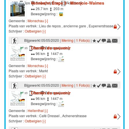
Vennbahn Étape 3 - Montjoie-Waimes
STB
Gps
Bewegwijzering
Roadbook
26.7 km
203 m
Bewegwijzering :
Gemeente :
Monschau [›]
Plaats van vertrek : Lieu de repos , ancienne gare , Eupenerstrasse
Schrijver :
Ostbelgien [›]
Bijgewerkt 05/05/2020 |
Mening
|
1 Foto(s)
|
Chemin du souvenir
Wandelen
Gps
Bewegwijzering
96 km
1447 m
Bewegwijzering :
Gemeente :
Monschau [›]
Plaats van vertrek : Markt
Schrijver :
Ostbelgien [›]
Bijgewerkt 05/05/2020 |
Mening
|
1 Foto(s)
|
Chemin du souvenir
Wandelen
Gps
Bewegwijzering
96 km
1447 m
Bewegwijzering :
Gemeente :
Hellenthal [›]
Plaats van vertrek : Café Dressel , Achenerstrasse
Schrijver :
Ostbelgien [›]