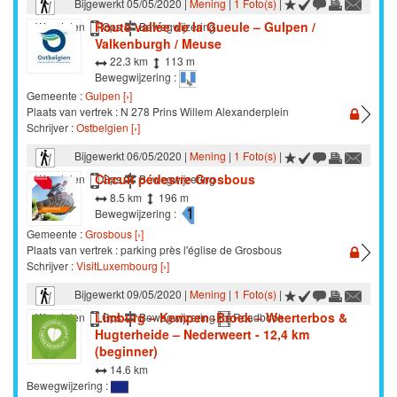
Bijgewerkt 05/05/2020 |
Mening
|
1 Foto(s)
|
Route vallée de la Gueule – Gulpen /
Wandelen
Gps
Bewegwijzering
Valkenburgh / Meuse
22.3 km
113 m
Bewegwijzering :
Gemeente :
Gulpen [›]
Plaats van vertrek : N 278 Prins Willem Alexanderplein
Schrijver :
Ostbelgien [›]
Bijgewerkt 06/05/2020 |
Mening
|
1 Foto(s)
|
Circuit pédestre Grosbous
Wandelen
Gps
Bewegwijzering
8.5 km
196 m
Bewegwijzering :
Gemeente :
Grosbous [›]
Plaats van vertrek : parking près l'église de Grosbous
Schrijver :
VisitLuxembourg [›]
Bijgewerkt 09/05/2020 |
Mening
|
1 Foto(s)
|
Limburg – Kempen~Broek – Weerterbos &
Wandelen
Gps
Bewegwijzering
Roadbook
Hugterheide – Nederweert - 12,4 km
(beginner)
14.6 km
Bewegwijzering :