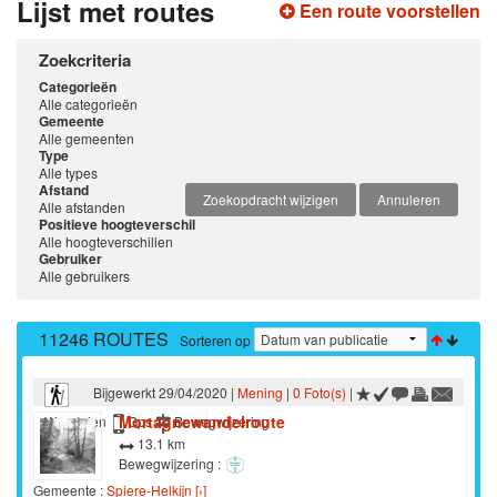
Lijst met routes
Een route voorstellen
Zoekcriteria
Categorieën
Alle categorieën
Gemeente
Alle gemeenten
Type
Alle types
Afstand
Zoekopdracht wijzigen
Annuleren
Alle afstanden
Positieve hoogteverschil
Alle hoogteverschillen
Gebruiker
Alle gebruikers
11246 ROUTES
Sorteren op
Bijgewerkt 29/04/2020 |
Mening
|
0 Foto(s)
|
Mortagnewandelroute
Wandelen
Gps
Bewegwijzering
13.1 km
Bewegwijzering :
Gemeente :
Spiere-Helkijn [›]