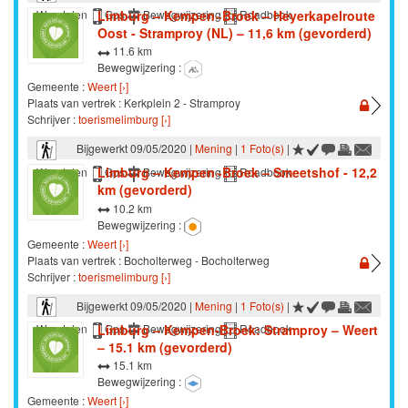
Limburg – Kempen~Broek – Heyerkapelroute
Wandelen
Gps
Bewegwijzering
Roadbook
Oost - Stramproy (NL) – 11,6 km (gevorderd)
11.6 km
Bewegwijzering :
Gemeente :
Weert [›]
Plaats van vertrek : Kerkplein 2 - Stramproy
Schrijver :
toerismelimburg [›]
Bijgewerkt 09/05/2020 |
Mening
|
1 Foto(s)
|
Limburg – Kempen~Broek – Smeetshof - 12,2
Wandelen
Gps
Bewegwijzering
Roadbook
km (gevorderd)
10.2 km
Bewegwijzering :
Gemeente :
Weert [›]
Plaats van vertrek : Bocholterweg - Bocholterweg
Schrijver :
toerismelimburg [›]
Bijgewerkt 09/05/2020 |
Mening
|
1 Foto(s)
|
Limburg – Kempen-Broek: Stramproy – Weert
Wandelen
Gps
Bewegwijzering
Roadbook
– 15.1 km (gevorderd)
15.1 km
Bewegwijzering :
Gemeente :
Weert [›]