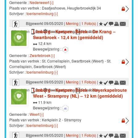
Gemeente :
Nederweert [›]
Plaats van vertrek : Daatjeshoeve, Heugterbroekdijk 34
Schrijver :
toerismelimburg [›]
Bijgewerkt 09/05/2020 |
Mening
|
1 Foto(s)
|
Limburg – Kempen~Broek – De Krang –
Wandelen
Gps
Bewegwijzering
Roadbook
Swartbroek - 12,4 km (gemiddeld)
12.4 km
Bewegwijzering :
Gemeente :
Zwartebroek [›]
Plaats van vertrek : St. Cornelisplein, Swartbroek (Weert) - St.
Cornelisplein, Swartbroek (Weert)
Schrijver :
toerismelimburg [›]
Bijgewerkt 09/05/2020 |
Mening
|
1 Foto(s)
|
Limburg – Kempen~Broek – Heyerkapelroute
Wandelen
Gps
Bewegwijzering
Roadbook
West - Stramproy (NL) – 12 km (gemiddeld)
11.9 km
Bewegwijzering :
Gemeente :
Weert [›]
Plaats van vertrek : Kerkplein 2 - Stramproy
Schrijver :
toerismelimburg [›]
Bijgewerkt 09/05/2020 |
Mening
|
1 Foto(s)
|