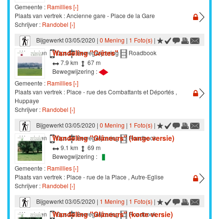
Gemeente :
Ramillies [›]
Plaats van vertrek : Ancienne gare - Place de la Gare
Schrijver :
Randobel [›]
Bijgewerkt 03/05/2020 |
0 Mening
|
1 Foto(s)
|
Wandeling "Crêtes"
Wandelen
Gps
Bewegwijzering
Roadbook
7.9 km
67 m
Bewegwijzering :
Gemeente :
Ramillies [›]
Plaats van vertrek : Place - rue des Combattants et Déportés ,
Huppaye
Schrijver :
Randobel [›]
Bijgewerkt 03/05/2020 |
0 Mening
|
1 Foto(s)
|
Wandeling "Glâneurs" (lange versie)
Wandelen
Gps
Bewegwijzering
Roadbook
9.1 km
69 m
Bewegwijzering :
Gemeente :
Ramillies [›]
Plaats van vertrek : Place - rue de la Place , Autre-Eglise
Schrijver :
Randobel [›]
Bijgewerkt 03/05/2020 |
1 Mening
|
1 Foto(s)
|
Wandeling "Glâneurs" (korte versie)
Wandelen
Gps
Bewegwijzering
Roadbook