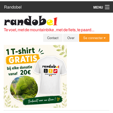
Randobel
MENU
HOME
ROUTES
Te voet, met de mountainbike , met de fiets, te paard...
CLUBS
Contact
Over
Se connecter
CONTACT
OVER
LEDEN
ZICH AANMELDEN
GRATIS REGISTRATIE
WACHTWOORD VERGETEN