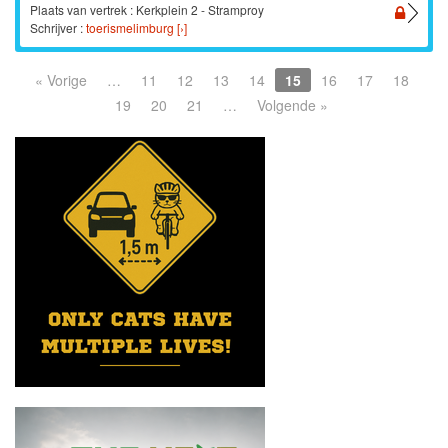
Plaats van vertrek : Kerkplein 2 - Stramproy
Schrijver :
toerismelimburg [›]
« Vorige
…
11
12
13
14
15
16
17
18
19
20
21
…
Volgende »