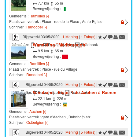
7.7 km
55 m
Bewegwijzering :
Gemeente :
Ramillies [›]
Plaats van vertrek : Place - rue de la Place , Autre-Eglise
Schrijver :
Randobel [›]
Bijgewerkt 03/05/2020 |
1 Mening
|
1 Foto(s)
|
Wandeling "Marlborough"
Wandelen
Gps
Bewegwijzering
Roadbook
9.5 km
65 m
Bewegwijzering :
Gemeente :
Ramillies [›]
Plaats van vertrek : Place - rue du Village
Schrijver :
Randobel [›]
Bijgewerkt 04/05/2020 |
Mening
|
4 Foto(s)
|
Vennbahn - Etape 1 de Aachen à Raeren
STB
Gps
Bewegwijzering
Roadbook
22.1 km
226 m
Bewegwijzering :
Gemeente :
Aachen [›]
Plaats van vertrek : gare d'Aachen , Bahnhofplatz
Schrijver :
Ostbelgien [›]
Bijgewerkt 04/05/2020 |
Mening
|
5 Foto(s)
|