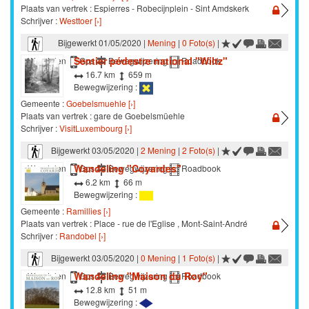
Plaats van vertrek : Espierres - Robecijnplein - Sint Amdskerk
Schrijver :
Westtoer [›]
Bijgewerkt 01/05/2020 |
Mening
|
0 Foto(s)
|
Sentier pédestre national "Wiltz"
Wandelen
Gps
Bewegwijzering
Roadbook
16.7 km
659 m
Bewegwijzering :
Gemeente :
Goebelsmuehle [›]
Plaats van vertrek : gare de Goebelsmüehle
Schrijver :
VisitLuxembourg [›]
Bijgewerkt 03/05/2020 |
2 Mening
|
2 Foto(s)
|
Wandeling "Coyardes"
Wandelen
Gps
Bewegwijzering
Roadbook
6.2 km
66 m
Bewegwijzering :
Gemeente :
Ramillies [›]
Plaats van vertrek : Place - rue de l'Eglise , Mont-Saint-André
Schrijver :
Randobel [›]
Bijgewerkt 03/05/2020 |
0 Mening
|
1 Foto(s)
|
Wandeling "Maison du Roy"
Wandelen
Gps
Bewegwijzering
Roadbook
12.8 km
51 m
Bewegwijzering :