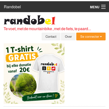
Randobel
MENU
HOME
ROUTES
Te voet, met de mountainbike , met de fiets, te paard...
CLUBS
Contact
Over
Se connecter
CONTACT
OVER
LEDEN
ZICH AANMELDEN
GRATIS REGISTRATIE
WACHTWOORD VERGETEN