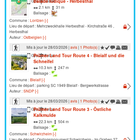
Balade ludique - Herbesthal
Marche
Gps
Balisé
2.1 km
31 m
Balisage :
Commune :
Lontzen [›]
Lieu de départ : Mehrzweckhalle Herbesthal - Kirchstraße 46 ,
Herbesthal
Auteur :
Ostbelgien [›]
Mis à jour le 28/03/2026 |
avis
|
1 Photo(s)
|
Prümer Land Tour Route 4 - Bleialf und die
Marche
Gps
Balisé
Schneifel
10.3 km
247 m
Balisage :
Commune :
Bleialf [›]
Lieu de départ : parking SC 1949 Bleialf - Bergwerkstrasse
Auteur :
SNDP [›]
Mis à jour le 28/03/2026 |
avis
|
1 Photo(s)
|
Prümer Land Tour Route 3 - Östliche
Marche
Gps
Balisé
Kalkmulde
22.3 km
504 m
Balisage :
Commune :
Schwirzheim [›]
Lieu de départ : Oorlogsmonument Schwirzheim - Im Graben 27