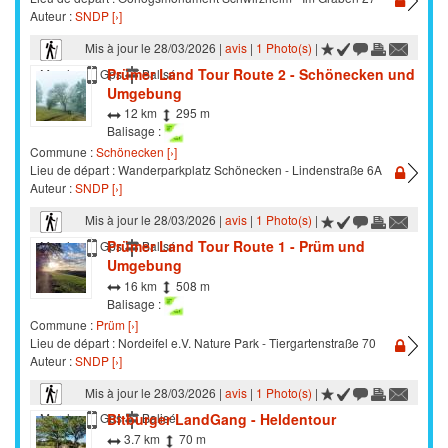
Auteur :
SNDP [›]
Mis à jour le 28/03/2026 |
avis
|
1 Photo(s)
|
Prümer Land Tour Route 2 - Schönecken und
Marche
Gps
Balisé
Umgebung
12 km
295 m
Balisage :
Commune :
Schönecken [›]
Lieu de départ : Wanderparkplatz Schönecken - Lindenstraße 6A
Auteur :
SNDP [›]
Mis à jour le 28/03/2026 |
avis
|
1 Photo(s)
|
Prümer Land Tour Route 1 - Prüm und
Marche
Gps
Balisé
Umgebung
16 km
508 m
Balisage :
Commune :
Prüm [›]
Lieu de départ : Nordeifel e.V. Nature Park - Tiergartenstraße 70
Auteur :
SNDP [›]
Mis à jour le 28/03/2026 |
avis
|
1 Photo(s)
|
Bitburger LandGang - Heldentour
Marche
Gps
Balisé
3.7 km
70 m