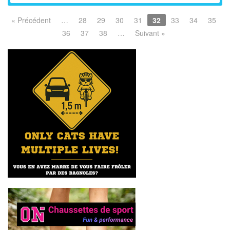
« Précédent
…
28
29
30
31
32
33
34
35
36
37
38
…
Suivant »