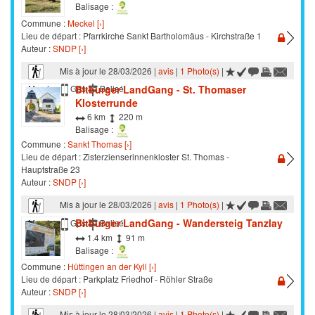
Balisage :
Commune :
Meckel [›]
Lieu de départ : Pfarrkirche Sankt Bartholomäus - Kirchstraße 1
Auteur :
SNDP [›]
Mis à jour le 28/03/2026 |
avis
|
1 Photo(s)
|
Bitburger LandGang - St. Thomaser
Marche
Gps
Balisé
Klosterrunde
6 km
220 m
Balisage :
Commune :
Sankt Thomas [›]
Lieu de départ : Zisterzienserinnenkloster St. Thomas -
Hauptstraße 23
Auteur :
SNDP [›]
Mis à jour le 28/03/2026 |
avis
|
1 Photo(s)
|
Bitburger LandGang - Wandersteig Tanzlay
Marche
Gps
Balisé
1.4 km
91 m
Balisage :
Commune :
Hüttingen an der Kyll [›]
Lieu de départ : Parkplatz Friedhof - Röhler Straße
Auteur :
SNDP [›]
Mis à jour le 28/03/2026 |
avis
|
1 Photo(s)
|