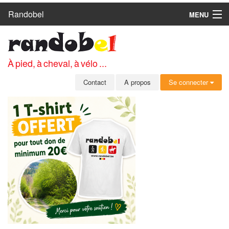
Randobel
MENU
ACCUEIL
CIRCUITS
À pied, à cheval, à vélo ...
CLUBS
Contact
A propos
Se connecter
CONTACT
A PROPOS
MEMBRES
SE CONNECTER
INSCRIPTION GRATUITE
MOT DE PASSE OUBLIÉ