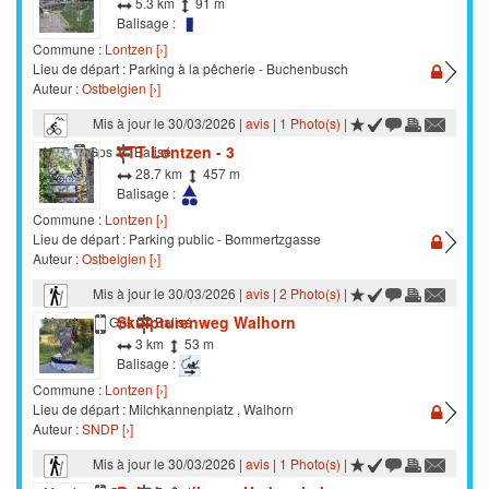
5.3 km
91 m
Balisage :
Commune :
Lontzen [›]
Lieu de départ : Parking à la pêcherie - Buchenbusch
Auteur :
Ostbelgien [›]
Mis à jour le 30/03/2026 |
avis
|
1 Photo(s)
|
VTT Lontzen - 3
VTT
Gps
Balisé
28.7 km
457 m
Balisage :
Commune :
Lontzen [›]
Lieu de départ : Parking public - Bommertzgasse
Auteur :
Ostbelgien [›]
Mis à jour le 30/03/2026 |
avis
|
2 Photo(s)
|
Skulpturenweg Walhorn
Marche
Gps
Balisé
3 km
53 m
Balisage :
Commune :
Lontzen [›]
Lieu de départ : Milchkannenplatz , Walhorn
Auteur :
SNDP [›]
Mis à jour le 30/03/2026 |
avis
|
1 Photo(s)
|