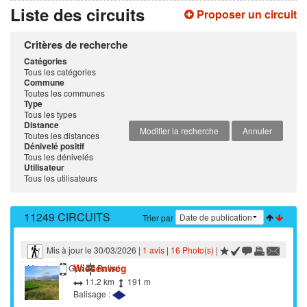
Liste des circuits
Proposer un circuit
Critères de recherche
Catégories
Tous les catégories
Commune
Toutes les communes
Type
Tous les types
Distance
Modifier la recherche
Annuler
Toutes les distances
Dénivelé positif
Tous les dénivelés
Utilisateur
Tous les utilisateurs
11249 CIRCUITS
Trier par
Mis à jour le 30/03/2026 |
1 avis
|
16 Photo(s)
|
Wiesenweg
Marche
Gps
Balisé
11.2 km
191 m
Balisage :