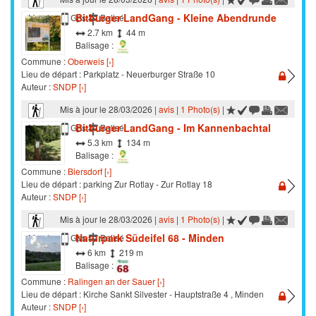
Bitburger LandGang - Kleine Abendrunde
Marche
Gps
Balisé
2.7 km
44 m
Balisage :
Commune :
Oberweis [›]
Lieu de départ : Parkplatz - Neuerburger Straße 10
Auteur :
SNDP [›]
Mis à jour le 28/03/2026 |
avis
|
1 Photo(s)
|
Bitburger LandGang - Im Kannenbachtal
Marche
Gps
Balisé
5.3 km
134 m
Balisage :
Commune :
Biersdorf [›]
Lieu de départ : parking Zur Rotlay - Zur Rotlay 18
Auteur :
SNDP [›]
Mis à jour le 28/03/2026 |
avis
|
1 Photo(s)
|
Naturpark Südeifel 68 - Minden
Marche
Gps
Balisé
6 km
219 m
Balisage :
Commune :
Ralingen an der Sauer [›]
Lieu de départ : Kirche Sankt Silvester - Hauptstraße 4 , Minden
Auteur :
SNDP [›]