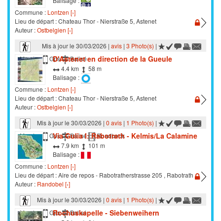
Balisage :
Commune :
Lontzen [›]
Lieu de départ : Chateau Thor - Nierstraße 5, Astenet
Auteur :
Ostbelgien [›]
Mis à jour le 30/03/2026 |
avis
|
3 Photo(s)
|
D'Astenet en direction de la Gueule
Marche
Gps
Balisé
4.4 km
58 m
Balisage :
Commune :
Lontzen [›]
Lieu de départ : Chateau Thor - Nierstraße 5, Astenet
Auteur :
Ostbelgien [›]
Mis à jour le 30/03/2026 |
0 avis
|
1 Photo(s)
|
Via Gulia I: Rabotrath - Kelmis/La Calamine
Marche
Gps
Balisé
Roadbook
7.9 km
101 m
Balisage :
Commune :
Lontzen [›]
Lieu de départ : Aire de repos - Rabotratherstrasse 205 , Rabotrath
Auteur :
Randobel [›]
Mis à jour le 30/03/2026 |
0 avis
|
1 Photo(s)
|
Rochuskapelle - Siebenweihern
Marche
Gps
Balisé