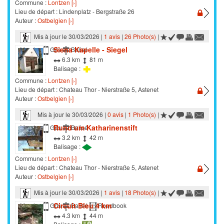
Commune :
Lontzen [›]
Lieu de départ : Lindenplatz - Bergstraße 26
Auteur :
Ostbelgien [›]
Mis à jour le 30/03/2026 |
1 avis
|
26 Photo(s)
|
Siena Kapelle - Siegel
Marche
Gps
Balisé
6.3 km
81 m
Balisage :
Commune :
Lontzen [›]
Lieu de départ : Chateau Thor - Nierstraße 5, Astenet
Auteur :
Ostbelgien [›]
Mis à jour le 30/03/2026 |
0 avis
|
1 Photo(s)
|
Rund um Katharinenstift
Marche
Gps
Balisé
3.2 km
42 m
Balisage :
Commune :
Lontzen [›]
Lieu de départ : Chateau Thor - Nierstraße 5, Astenet
Auteur :
Ostbelgien [›]
Mis à jour le 30/03/2026 |
1 avis
|
18 Photo(s)
|
Circuit Bleu 4 km
Marche
Gps
Balisé
Roadbook
4.3 km
44 m