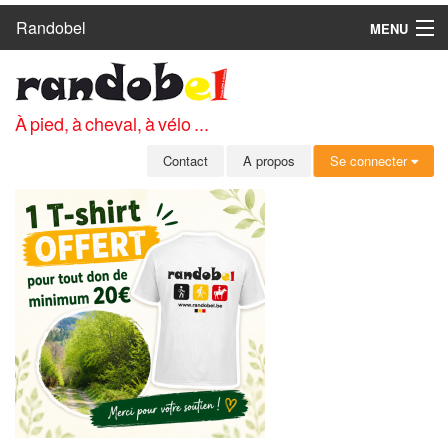
Randobel
MENU
ACCUEIL
CIRCUITS
À pied, à cheval, à vélo ...
CLUBS
Contact
A propos
Se connecter
CONTACT
A PROPOS
MEMBRES
SE CONNECTER
INSCRIPTION GRATUITE
MOT DE PASSE OUBLIÉ