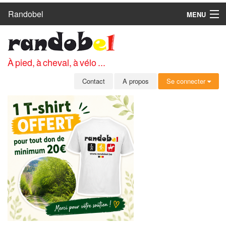
Randobel
MENU
ACCUEIL
CIRCUITS
À pied, à cheval, à vélo ...
CLUBS
Contact
A propos
Se connecter
CONTACT
A PROPOS
MEMBRES
SE CONNECTER
INSCRIPTION GRATUITE
MOT DE PASSE OUBLIÉ