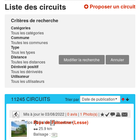
Liste des circuits
Proposer un circuit
Critères de recherche
Catégories
Tous les catégories
Commune
Toutes les communes
Type
Tous les types
Distance
Modifier la recherche
Annuler
Toutes les distances
Dénivelé positif
Tous les dénivelés
Utilisateur
Tous les utilisateurs
11245 CIRCUITS
Trier par
Mis à jour le 03/08/2022 |
0 avis
|
1 Photo(s)
|
Pays de Famenne (Lesse)
VTC
Gps
Balisé
Roadbook
25.9 km
Balisage :