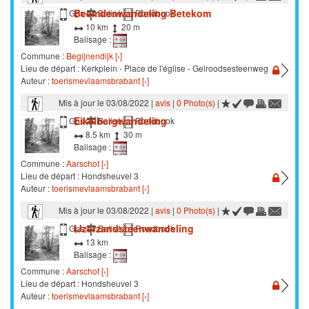
Beemdenwandeling Betekom
Marche
Gps
Balisé
Roadbook
10 km
20 m
Balisage :
Commune :
Begijnendijk [›]
Lieu de départ : Kerkplein - Place de l'église - Gelroodsesteenweg
Auteur :
toerismevlaamsbrabant [›]
Mis à jour le 03/08/2022 |
avis
|
0 Photo(s)
|
Eikelbergwandeling
Marche
Gps
Balisé
Roadbook
8.5 km
30 m
Balisage :
Commune :
Aarschot [›]
Lieu de départ : Hondsheuvel 3
Auteur :
toerismevlaamsbrabant [›]
Mis à jour le 03/08/2022 |
avis
|
0 Photo(s)
|
IJzerzandsteenwandeling
Marche
Gps
Balisé
Roadbook
13 km
Balisage :
Commune :
Aarschot [›]
Lieu de départ : Hondsheuvel 3
Auteur :
toerismevlaamsbrabant [›]