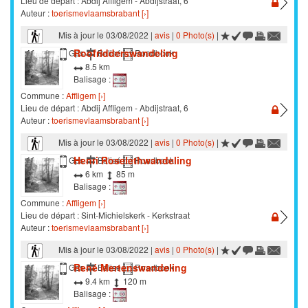
Lieu de départ : Abdij Affligem - Abdijstraat, 6
Auteur :
toerismevlaamsbrabant [›]
Mis à jour le 03/08/2022 |
avis
|
0 Photo(s)
|
Roofridderswandeling
Marche
Gps
Balisé
Roadbook
8.5 km
Balisage :
Commune :
Affligem [›]
Lieu de départ : Abdij Affligem - Abdijstraat, 6
Auteur :
toerismevlaamsbrabant [›]
Mis à jour le 03/08/2022 |
avis
|
0 Photo(s)
|
Henri Roselethwandeling
Marche
Gps
Balisé
Roadbook
6 km
85 m
Balisage :
Commune :
Affligem [›]
Lieu de départ : Sint-Michielskerk - Kerkstraat
Auteur :
toerismevlaamsbrabant [›]
Mis à jour le 03/08/2022 |
avis
|
0 Photo(s)
|
René Mertenswandeling
Marche
Gps
Balisé
Roadbook
9.4 km
120 m
Balisage :