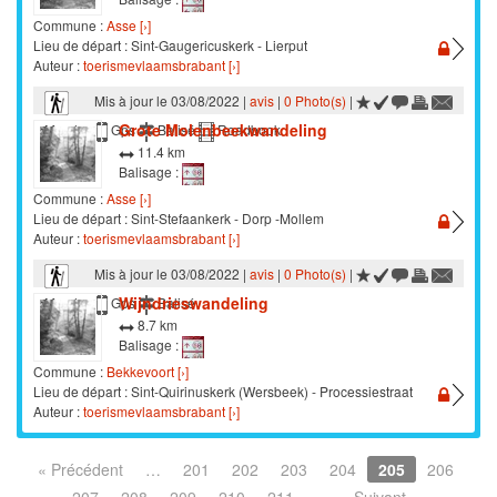
Commune :
Asse [›]
Lieu de départ : Sint-Gaugericuskerk - Lierput
Auteur :
toerismevlaamsbrabant [›]
Mis à jour le 03/08/2022 |
avis
|
0 Photo(s)
|
Grote Molenbeekwandeling
Marche
Gps
Balisé
Roadbook
11.4 km
Balisage :
Commune :
Asse [›]
Lieu de départ : Sint-Stefaankerk - Dorp -Mollem
Auteur :
toerismevlaamsbrabant [›]
Mis à jour le 03/08/2022 |
avis
|
0 Photo(s)
|
Wijndrieswandeling
Marche
Gps
Balisé
8.7 km
Balisage :
Commune :
Bekkevoort [›]
Lieu de départ : Sint-Quirinuskerk (Wersbeek) - Processiestraat
Auteur :
toerismevlaamsbrabant [›]
« Précédent
…
201
202
203
204
205
206
207
208
209
210
211
…
Suivant »