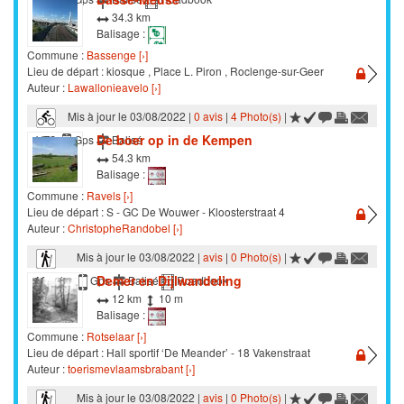
34.3 km
Balisage :
Commune :
Bassenge [›]
Lieu de départ : kiosque , Place L. Piron , Roclenge-sur-Geer
Auteur :
Lawallonieavelo [›]
Mis à jour le 03/08/2022 |
0 avis
|
4 Photo(s)
|
De boer op in de Kempen
VTC
Gps
Balisé
54.3 km
Balisage :
Commune :
Ravels [›]
Lieu de départ : S - GC De Wouwer - Kloosterstraat 4
Auteur :
ChristopheRandobel [›]
Mis à jour le 03/08/2022 |
avis
|
0 Photo(s)
|
Demer en Dijlwandeling
Marche
Gps
Balisé
Roadbook
12 km
10 m
Balisage :
Commune :
Rotselaar [›]
Lieu de départ : Hall sportif ‘De Meander’ - 18 Vakenstraat
Auteur :
toerismevlaamsbrabant [›]
Mis à jour le 03/08/2022 |
avis
|
0 Photo(s)
|