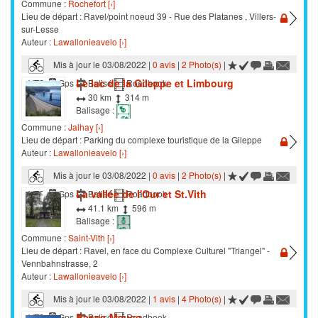
Commune :
Rochefort [›]
Lieu de départ : Ravel/point noeud 39 - Rue des Platanes , Villers-
sur-Lesse
Auteur :
Lawallonieavelo [›]
Mis à jour le 03/08/2022 |
0 avis
|
2 Photo(s)
|
Le lac de la Gileppe et Limbourg
VTC
Gps
Balisé
Roadbook
30 km
314 m
Balisage :
Commune :
Jalhay [›]
Lieu de départ : Parking du complexe touristique de la Gileppe
Auteur :
Lawallonieavelo [›]
Mis à jour le 03/08/2022 |
0 avis
|
2 Photo(s)
|
La vallée de l'Our et St.Vith
VTC
Gps
Balisé
Roadbook
41.1 km
596 m
Balisage :
Commune :
Saint-Vith [›]
Lieu de départ : Ravel, en face du Complexe Culturel "Triangel" -
Vennbahnstrasse, 2
Auteur :
Lawallonieavelo [›]
Mis à jour le 03/08/2022 |
1 avis
|
4 Photo(s)
|
Basse-Meuse
VTC
Gps
Balisé
Roadbook