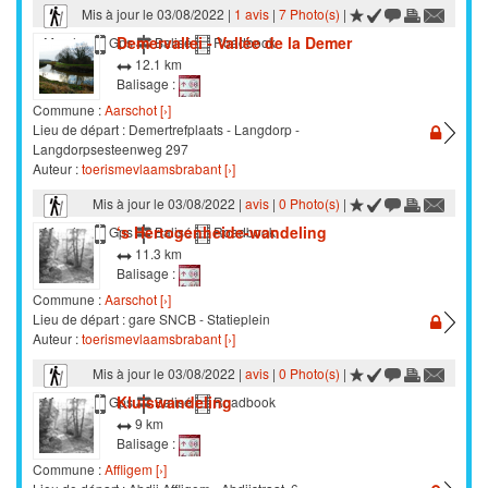
Mis à jour le 03/08/2022 |
1 avis
|
7 Photo(s)
|
Demervallei - Vallée de la Demer
Marche
Gps
Balisé
Roadbook
12.1 km
Balisage :
Commune :
Aarschot [›]
Lieu de départ : Demertrefplaats - Langdorp -
Langdorpsesteenweg 297
Auteur :
toerismevlaamsbrabant [›]
Mis à jour le 03/08/2022 |
avis
|
0 Photo(s)
|
‘s Hertogenheide-wandeling
Marche
Gps
Balisé
Roadbook
11.3 km
Balisage :
Commune :
Aarschot [›]
Lieu de départ : gare SNCB - Statieplein
Auteur :
toerismevlaamsbrabant [›]
Mis à jour le 03/08/2022 |
avis
|
0 Photo(s)
|
Kluiswandeling
Marche
Gps
Balisé
Roadbook
9 km
Balisage :
Commune :
Affligem [›]