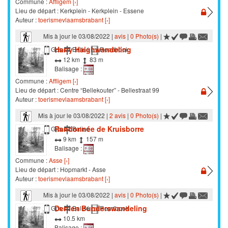
Commune :
Affligem [›]
Lieu de départ : Kerkplein - Kerkplein - Essene
Auteur :
toerismevlaamsbrabant [›]
Mis à jour le 03/08/2022 |
avis
|
0 Photo(s)
|
Harry Haighwandeling
Marche
Gps
Balisé
Roadbook
12 km
83 m
Balisage :
Commune :
Affligem [›]
Lieu de départ : Centre “Bellekouter” - Bellestraat 99
Auteur :
toerismevlaamsbrabant [›]
Mis à jour le 03/08/2022 |
2 avis
|
0 Photo(s)
|
Randonnée de Kruisborre
Marche
Gps
Balisé
9 km
157 m
Balisage :
Commune :
Asse [›]
Lieu de départ : Hopmarkt - Asse
Auteur :
toerismevlaamsbrabant [›]
Mis à jour le 03/08/2022 |
avis
|
0 Photo(s)
|
Dertien Bunderswandeling
Marche
Gps
Balisé
Roadbook
10.5 km
Balisage :