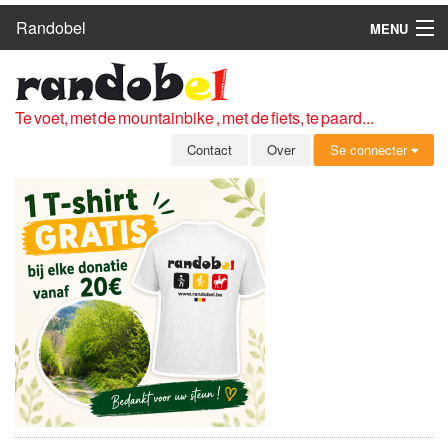
Randobel
MENU
HOME
ROUTES
Te voet, met de mountainbike , met de fiets, te paard...
CLUBS
Contact
Over
Se connecter
CONTACT
OVER
LEDEN
ZICH AANMELDEN
GRATIS REGISTRATIE
WACHTWOORD VERGETEN