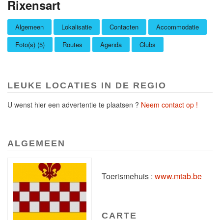
Rixensart
Algemeen
Lokalisatie
Contacten
Accommodatie
Foto(s) (5)
Routes
Agenda
Clubs
LEUKE LOCATIES IN DE REGIO
U wenst hier een advertentie te plaatsen ?
Neem contact op !
ALGEMEEN
Toerismehuis
:
www.mtab.be
CARTE