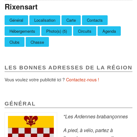
Rixensart
Général
Localisation
Carte
Contacts
Hébergements
Photo(s) (5)
Circuits
Agenda
Clubs
Chasse
LES BONNES ADRESSES DE LA RÉGION
Vous voulez votre publicité ici ?
Contactez-nous !
GÉNÉRAL
"Les Ardennes brabançonnes
A pied, à vélo, partez à