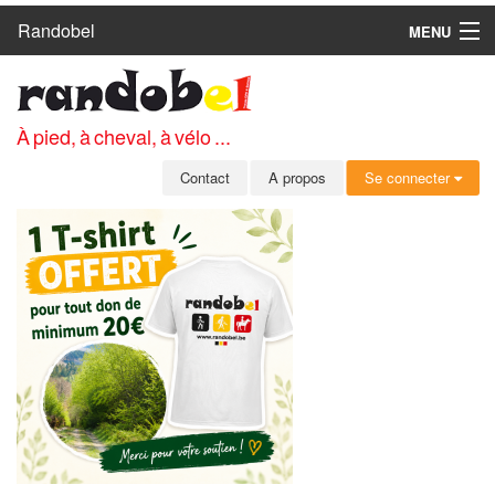
Randobel
MENU
ACCUEIL
CIRCUITS
À pied, à cheval, à vélo ...
CLUBS
Contact
A propos
Se connecter
CONTACT
A PROPOS
MEMBRES
SE CONNECTER
INSCRIPTION GRATUITE
MOT DE PASSE OUBLIÉ