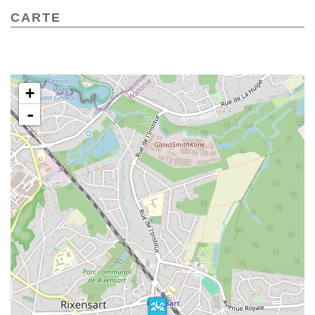
CARTE
+
CARTE
-
Carte IGN des 11 promenades de
Rixenxart > 7,50 euros
Nouvelle présentation des 11
promenades du SI Rixensart, avec
descriptif et plan dans un livret spiralé
de 42 pages
Format 210 x 115 m > 14,50 euros
En vente à l'A.C. de Rixensart et dans les meilleures
librairies