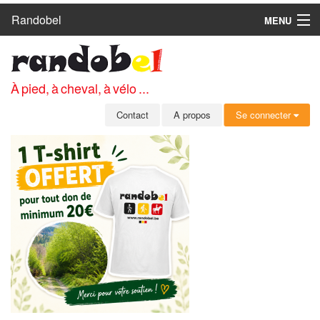
Randobel
MENU
ACCUEIL
CIRCUITS
À pied, à cheval, à vélo ...
CLUBS
Contact
A propos
Se connecter
CONTACT
A PROPOS
MEMBRES
SE CONNECTER
INSCRIPTION GRATUITE
MOT DE PASSE OUBLIÉ