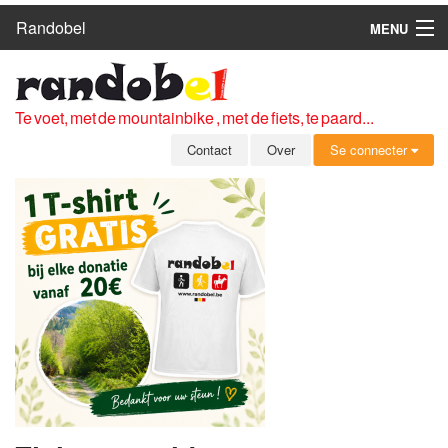
Randobel
MENU
HOME
ROUTES
Te voet, met de mountainbike , met de fiets, te paard...
CLUBS
Contact
Over
Se connecter
CONTACT
OVER
LEDEN
ZICH AANMELDEN
GRATIS REGISTRATIE
WACHTWOORD VERGETEN