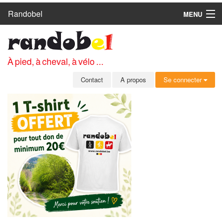
Randobel
MENU
ACCUEIL
CIRCUITS
À pied, à cheval, à vélo ...
CLUBS
Contact
A propos
Se connecter
CONTACT
A PROPOS
MEMBRES
SE CONNECTER
INSCRIPTION GRATUITE
MOT DE PASSE OUBLIÉ