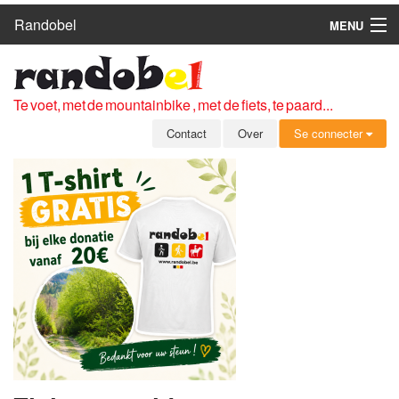
Randobel
MENU
HOME
ROUTES
Te voet, met de mountainbike , met de fiets, te paard...
CLUBS
Contact
Over
Se connecter
CONTACT
OVER
LEDEN
ZICH AANMELDEN
GRATIS REGISTRATIE
WACHTWOORD VERGETEN