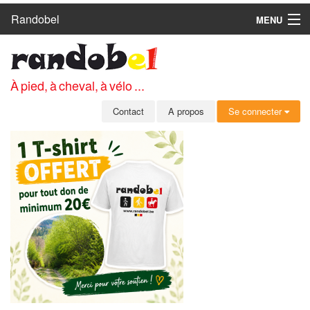
Randobel
MENU
ACCUEIL
CIRCUITS
À pied, à cheval, à vélo ...
CLUBS
Contact
A propos
Se connecter
CONTACT
A PROPOS
MEMBRES
SE CONNECTER
INSCRIPTION GRATUITE
MOT DE PASSE OUBLIÉ