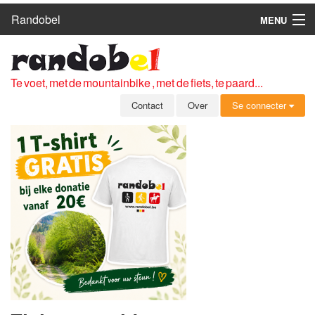
Randobel
MENU
HOME
ROUTES
Te voet, met de mountainbike , met de fiets, te paard...
CLUBS
Contact
Over
Se connecter
CONTACT
OVER
LEDEN
ZICH AANMELDEN
GRATIS REGISTRATIE
WACHTWOORD VERGETEN