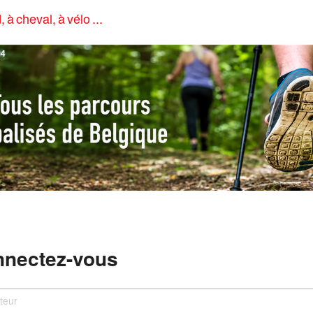
, à cheval, à vélo ...
4
nectez-vous