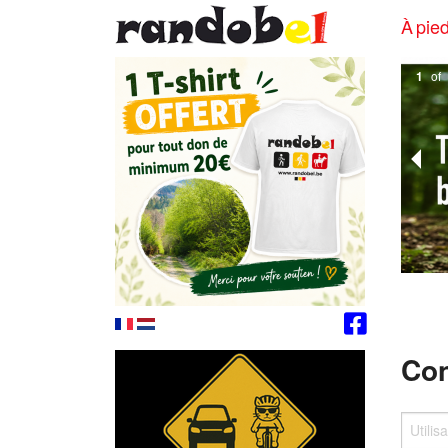
À pied
1
of
Con