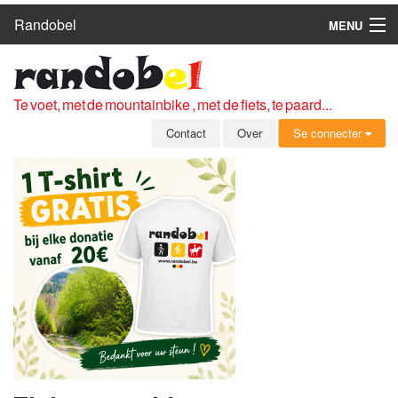
Randobel
MENU
HOME
ROUTES
Te voet, met de mountainbike , met de fiets, te paard...
CLUBS
Contact
Over
Se connecter
CONTACT
OVER
LEDEN
ZICH AANMELDEN
GRATIS REGISTRATIE
WACHTWOORD VERGETEN