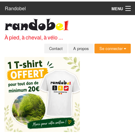
Randobel
MENU
ACCUEIL
CIRCUITS
À pied, à cheval, à vélo ...
CLUBS
Contact
A propos
Se connecter
CONTACT
A PROPOS
MEMBRES
SE CONNECTER
INSCRIPTION GRATUITE
MOT DE PASSE OUBLIÉ