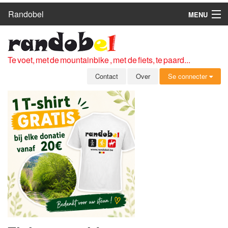
Randobel
MENU
HOME
ROUTES
Te voet, met de mountainbike , met de fiets, te paard...
CLUBS
Contact
Over
Se connecter
CONTACT
OVER
LEDEN
ZICH AANMELDEN
GRATIS REGISTRATIE
WACHTWOORD VERGETEN