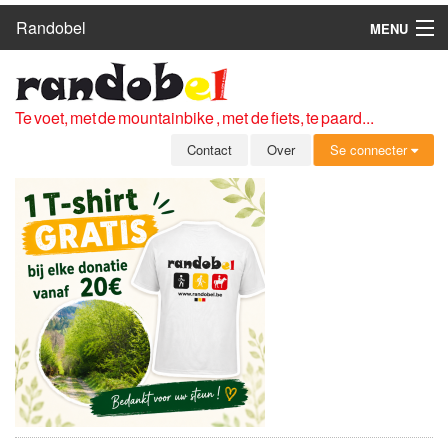
Randobel
MENU
HOME
ROUTES
Te voet, met de mountainbike , met de fiets, te paard...
CLUBS
Contact
Over
Se connecter
CONTACT
OVER
LEDEN
ZICH AANMELDEN
GRATIS REGISTRATIE
WACHTWOORD VERGETEN