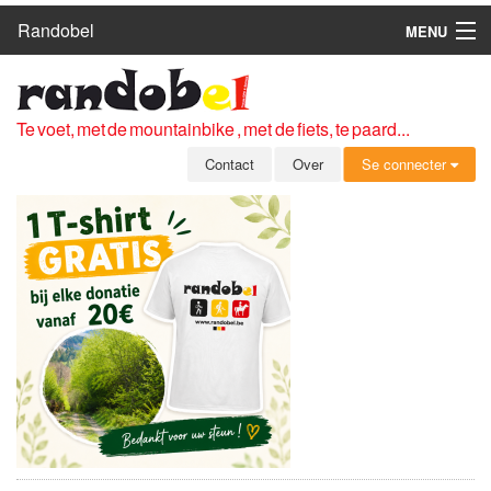
Randobel
MENU
HOME
ROUTES
Te voet, met de mountainbike , met de fiets, te paard...
CLUBS
Contact
Over
Se connecter
CONTACT
OVER
LEDEN
ZICH AANMELDEN
GRATIS REGISTRATIE
WACHTWOORD VERGETEN