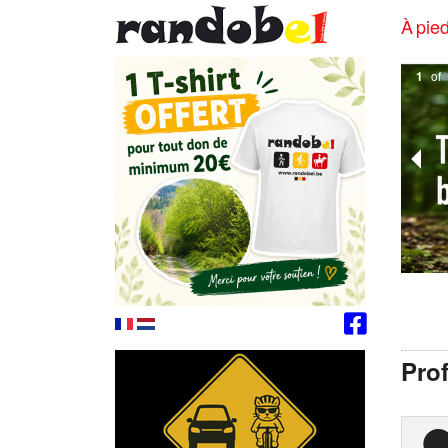
À pied
1
of
Prof