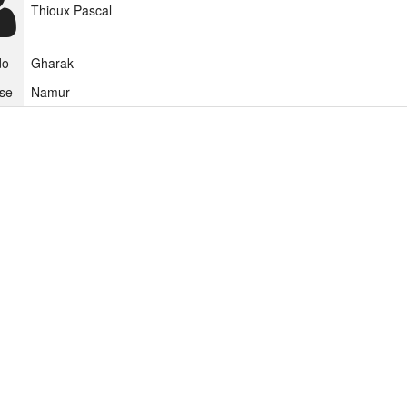
Thioux Pascal
do
Gharak
se
Namur