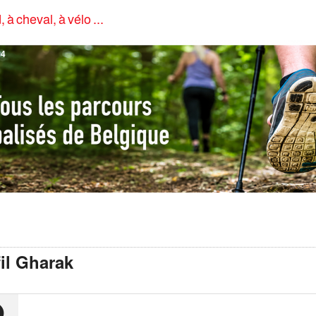
, à cheval, à vélo ...
4
il Gharak