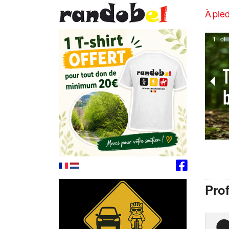
À pied
1
of
Pro