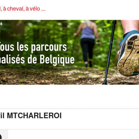
, à cheval, à vélo ...
4
fil MTCHARLEROI