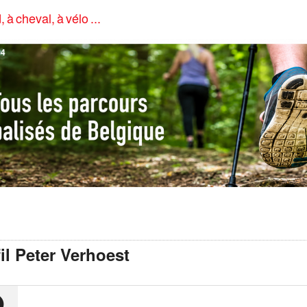
, à cheval, à vélo ...
4
il Peter Verhoest