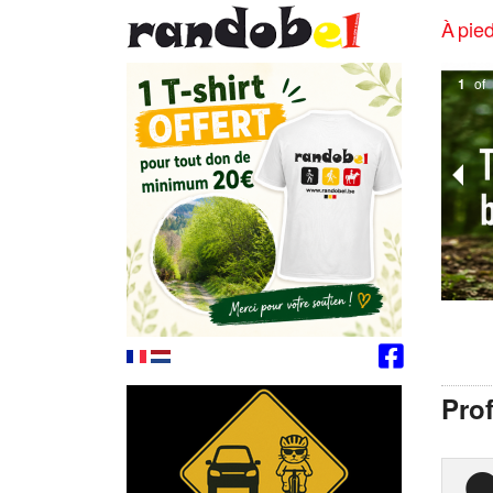
À pied
1
of
Prof