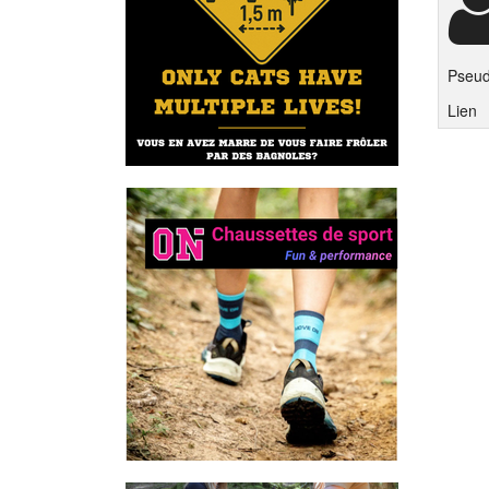
Pseu
Lien