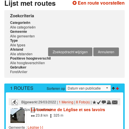
Lijst met routes
Een route voorstellen
Zoekcriteria
Categorieën
Alle categorieën
Gemeente
Alle gemeenten
Type
Alle types
Afstand
Zoekopdracht wijzigen
Annuleren
Alle afstanden
Positieve hoogteverschil
Alle hoogteverschillen
Gebruiker
ForetAnlier
1 ROUTES
Sorteren op
Bijgewerkt 29/03/2022 |
1 Mening
|
8 Foto(s)
|
La commune de Léglise et ses lavoirs
STB
Gps
Roadbook
23.8 km
325 m
Gemeente :
Léglise [›]