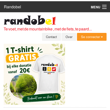
Randobel
MENU
HOME
ROUTES
Te voet, met de mountainbike , met de fiets, te paard...
CLUBS
Contact
Over
Se connecter
CONTACT
OVER
LEDEN
ZICH AANMELDEN
GRATIS REGISTRATIE
WACHTWOORD VERGETEN