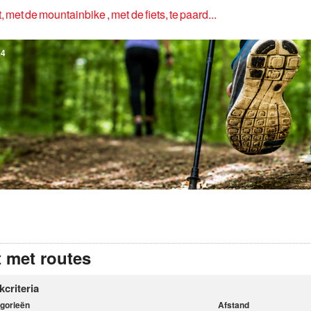
, met de mountainbike , met de fiets, te paard...
4
t met routes
kcriteria
gorieën
Afstand