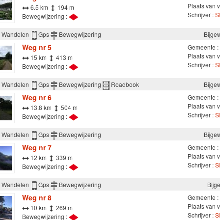
Plaats van v
6.5 km
194 m
Schrijver :
S
Bewegwijzering :
Wandelen
Gps
Bewegwijzering
Bijge
Weg nr 5
Gemeente :
Plaats van v
15 km
413 m
Schrijver :
S
Bewegwijzering :
Wandelen
Gps
Bewegwijzering
Roadbook
Bijge
Weg nr 6
Gemeente :
Plaats van v
13.8 km
504 m
Schrijver :
S
Bewegwijzering :
Wandelen
Gps
Bewegwijzering
Bijge
Weg nr 7
Gemeente :
Plaats van v
12 km
339 m
Schrijver :
S
Bewegwijzering :
Wandelen
Gps
Bewegwijzering
Bijg
Weg nr 8
Gemeente :
Plaats van v
10 km
269 m
Schrijver :
S
Bewegwijzering :