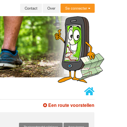
Contact
Over
Se connecter
Een route voorstellen
Zoekopdracht wijzigen
Annuleren