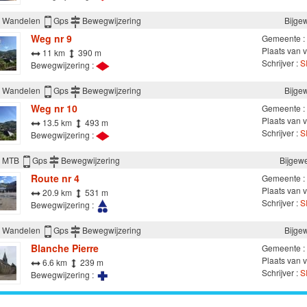
Wandelen
Gps
Bewegwijzering
Bijge
Weg nr 9
Gemeente :
Plaats van v
11 km
390 m
Schrijver :
S
Bewegwijzering :
Wandelen
Gps
Bewegwijzering
Bijge
Weg nr 10
Gemeente :
Plaats van v
13.5 km
493 m
Schrijver :
S
Bewegwijzering :
MTB
Gps
Bewegwijzering
Bijgewe
Route nr 4
Gemeente :
Plaats van v
20.9 km
531 m
Schrijver :
S
Bewegwijzering :
Wandelen
Gps
Bewegwijzering
Bijge
Blanche Pierre
Gemeente :
Plaats van v
6.6 km
239 m
Schrijver :
S
Bewegwijzering :