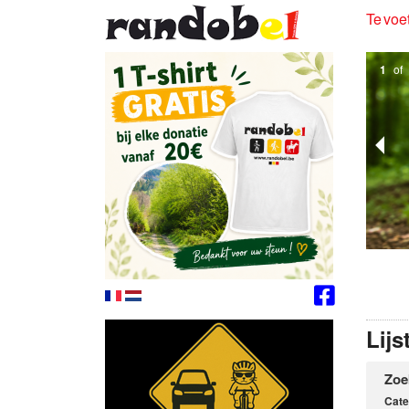
Te voet
2
of
Lijs
Zoe
Cate