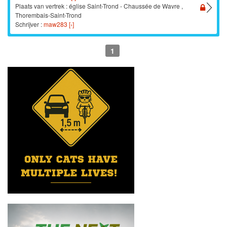
Plaats van vertrek : église Saint-Trond - Chaussée de Wavre ,
Thorembais-Saint-Trond
Schrijver :
maw283 [›]
1