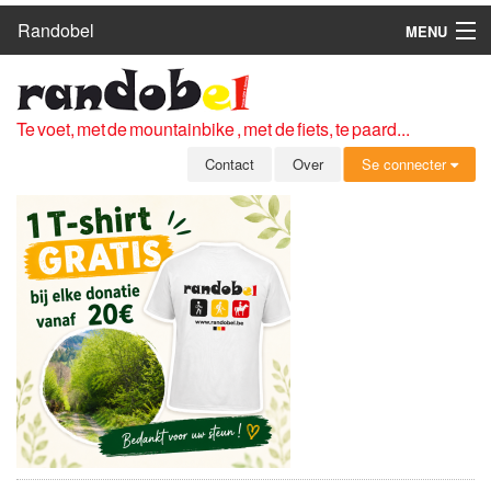
Randobel
MENU
HOME
ROUTES
Te voet, met de mountainbike , met de fiets, te paard...
CLUBS
Contact
Over
Se connecter
CONTACT
OVER
LEDEN
ZICH AANMELDEN
GRATIS REGISTRATIE
WACHTWOORD VERGETEN