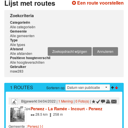
Lijst met routes
Een route voorstellen
Zoekcriteria
Categorieën
Alle categorieën
Gemeente
Alle gemeenten
Type
Alle types
Afstand
Zoekopdracht wijzigen
Annuleren
Alle afstanden
Positieve hoogteverschil
Alle hoogteverschillen
Gebruiker
maw283
1 ROUTES
Sorteren op
Bijgewerkt 04/04/2022 |
1 Mening
|
0 Foto(s)
|
Perwez - La Ramée - Incourt - Perwez
MTB
Gps
28.5 km
258 m
Gemeente :
Perwez [›]