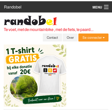
Randobel
MENU
HOME
ROUTES
Te voet, met de mountainbike , met de fiets, te paard...
CLUBS
Contact
Over
Se connecter
CONTACT
OVER
LEDEN
ZICH AANMELDEN
GRATIS REGISTRATIE
WACHTWOORD VERGETEN