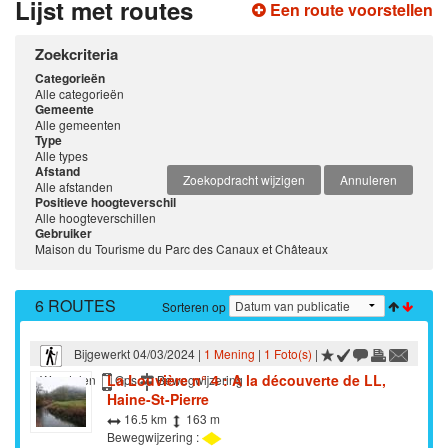
Lijst met routes
Een route voorstellen
Zoekcriteria
Categorieën
Alle categorieën
Gemeente
Alle gemeenten
Type
Alle types
Afstand
Zoekopdracht wijzigen
Annuleren
Alle afstanden
Positieve hoogteverschil
Alle hoogteverschillen
Gebruiker
Maison du Tourisme du Parc des Canaux et Châteaux
6 ROUTES
Sorteren op
Bijgewerkt 04/03/2024 |
1 Mening
|
1 Foto(s)
|
La Louvière n° 4 : A la découverte de LL,
Wandelen
Gps
Bewegwijzering
Haine-St-Pierre
16.5 km
163 m
Bewegwijzering :