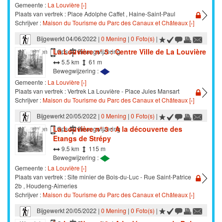
Gemeente :
La Louvière [›]
Plaats van vertrek : Place Adolphe Caffet , Haine-Saint-Paul
Schrijver :
Maison du Tourisme du Parc des Canaux et Châteaux [›]
Bijgewerkt 04/06/2022 |
0 Mening
|
0 Foto(s)
|
La Louvière n° 5 : Centre Ville de La Louvière
Wandelen
Gps
Bewegwijzering
5.5 km
61 m
Bewegwijzering :
Gemeente :
La Louvière [›]
Plaats van vertrek : Vertrek La Louvière - Place Jules Mansart
Schrijver :
Maison du Tourisme du Parc des Canaux et Châteaux [›]
Bijgewerkt 20/05/2022 |
0 Mening
|
0 Foto(s)
|
La Louvière n° 3 : A la découverte des
Wandelen
Gps
Bewegwijzering
Etangs de Strépy
9.5 km
115 m
Bewegwijzering :
Gemeente :
La Louvière [›]
Plaats van vertrek : Site minier de Bois-du-Luc - Rue Saint-Patrice
2b , Houdeng-Aimeries
Schrijver :
Maison du Tourisme du Parc des Canaux et Châteaux [›]
Bijgewerkt 20/05/2022 |
0 Mening
|
0 Foto(s)
|