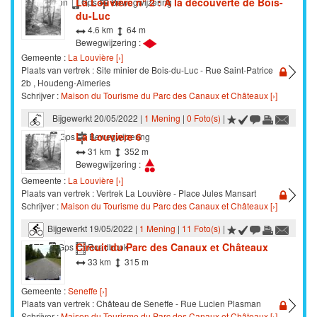
La Louvière n° 2 : A la découverte de Bois-
Wandelen
Gps
Bewegwijzering
du-Luc
4.6 km
64 m
Bewegwijzering :
Gemeente :
La Louvière [›]
Plaats van vertrek : Site minier de Bois-du-Luc - Rue Saint-Patrice
2b , Houdeng-Aimeries
Schrijver :
Maison du Tourisme du Parc des Canaux et Châteaux [›]
Bijgewerkt 20/05/2022 |
1 Mening
|
0 Foto(s)
|
La Louviere 6
MTB
Gps
Bewegwijzering
31 km
352 m
Bewegwijzering :
Gemeente :
La Louvière [›]
Plaats van vertrek : Vertrek La Louvière - Place Jules Mansart
Schrijver :
Maison du Tourisme du Parc des Canaux et Châteaux [›]
Bijgewerkt 19/05/2022 |
1 Mening
|
11 Foto(s)
|
Circuit du Parc des Canaux et Châteaux
STB
Gps
Roadbook
33 km
315 m
Gemeente :
Seneffe [›]
Plaats van vertrek : Château de Seneffe - Rue Lucien Plasman
Schrijver :
Maison du Tourisme du Parc des Canaux et Châteaux [›]