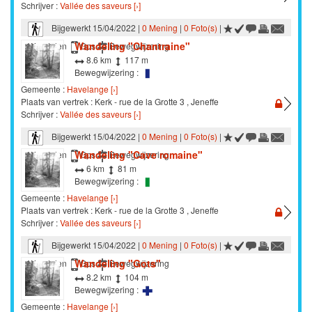
Schrijver :
Vallée des saveurs [›]
Bijgewerkt 15/04/2022 |
0 Mening
|
0 Foto(s)
|
Wandeling "Chantraine"
Wandelen
Gps
Bewegwijzering
8.6 km
117 m
Bewegwijzering :
Gemeente :
Havelange [›]
Plaats van vertrek : Kerk - rue de la Grotte 3 , Jeneffe
Schrijver :
Vallée des saveurs [›]
Bijgewerkt 15/04/2022 |
0 Mening
|
0 Foto(s)
|
Wandeling "Cave romaine"
Wandelen
Gps
Bewegwijzering
6 km
81 m
Bewegwijzering :
Gemeente :
Havelange [›]
Plaats van vertrek : Kerk - rue de la Grotte 3 , Jeneffe
Schrijver :
Vallée des saveurs [›]
Bijgewerkt 15/04/2022 |
0 Mening
|
0 Foto(s)
|
Wandeling "Gots"
Wandelen
Gps
Bewegwijzering
8.2 km
104 m
Bewegwijzering :
Gemeente :
Havelange [›]