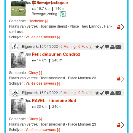
Vallée de la Lesse
STB
Gps
Bewegwijzering
16.7 km
140 m
Bewegwijzering :
Gemeente :
Rochefort [›]
Plaats van vertrek : Toerisime dienst - Place Théo Lannoy , Han-
sur-Lesse
Schrijver :
Vallée des saveurs [›]
Bijgewerkt 15/04/2022 |
0 Mening
|
0 Foto(s)
|
Petit détour en Condroz
STB
Gps
14 km
240 m
Gemeente :
Ciney [›]
Plaats van vertrek : Toerismedienst - Place Monseu 23
Schrijver :
Vallée des saveurs [›]
Bijgewerkt 15/04/2022 |
0 Mening
|
0 Foto(s)
|
RAVEL - Itinéraire Sud
STB
Gps
33 km
240 m
Gemeente :
Ciney [›]
Plaats van vertrek : Toerismedienst - Place Monseu 23
Schrijver :
Vallée des saveurs [›]