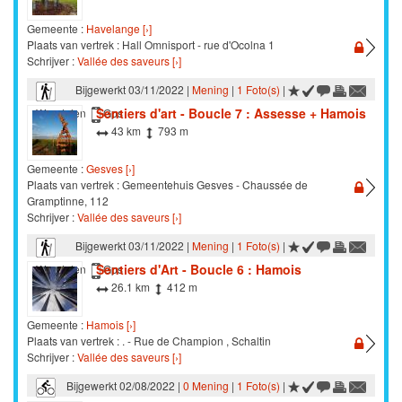
Gemeente :
Havelange [›]
Plaats van vertrek : Hall Omnisport - rue d'Ocolna 1
Schrijver :
Vallée des saveurs [›]
Bijgewerkt 03/11/2022 |
Mening
|
1 Foto(s)
|
Sentiers d'art - Boucle 7 : Assesse + Hamois
Wandelen
Gps
43 km
793 m
Gemeente :
Gesves [›]
Plaats van vertrek : Gemeentehuis Gesves - Chaussée de
Gramptinne, 112
Schrijver :
Vallée des saveurs [›]
Bijgewerkt 03/11/2022 |
Mening
|
1 Foto(s)
|
Sentiers d'Art - Boucle 6 : Hamois
Wandelen
Gps
26.1 km
412 m
Gemeente :
Hamois [›]
Plaats van vertrek : . - Rue de Champion , Schaltin
Schrijver :
Vallée des saveurs [›]
Bijgewerkt 02/08/2022 |
0 Mening
|
1 Foto(s)
|