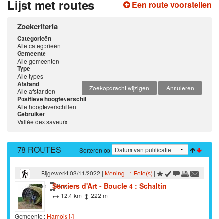
Lijst met routes
Een route voorstellen
Zoekcriteria
Categorieën
Alle categorieën
Gemeente
Alle gemeenten
Type
Alle types
Afstand
Zoekopdracht wijzigen
Annuleren
Alle afstanden
Positieve hoogteverschil
Alle hoogteverschillen
Gebruiker
Vallée des saveurs
78 ROUTES
Sorteren op
Bijgewerkt 03/11/2022 |
Mening
|
1 Foto(s)
|
Sentiers d'Art - Boucle 4 : Schaltin
Wandelen
Gps
12.4 km
222 m
Gemeente :
Hamois [›]