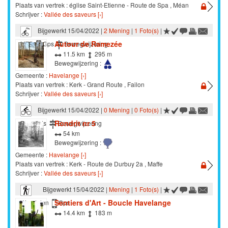
Plaats van vertrek : église Saint-Etienne - Route de Spa , Méan
Schrijver :
Vallée des saveurs [›]
Bijgewerkt 15/04/2022 |
2 Mening
|
1 Foto(s)
|
Autour de Ramezée
MTB
Gps
Bewegwijzering
11.5 km
295 m
Bewegwijzering :
Gemeente :
Havelange [›]
Plaats van vertrek : Kerk - Grand Route , Failon
Schrijver :
Vallée des saveurs [›]
Bijgewerkt 15/04/2022 |
0 Mening
|
0 Foto(s)
|
Rondrit nr 5
Racefiets
Bewegwijzering
54 km
Bewegwijzering :
Gemeente :
Havelange [›]
Plaats van vertrek : Kerk - Route de Durbuy 2a , Maffe
Schrijver :
Vallée des saveurs [›]
Bijgewerkt 15/04/2022 |
Mening
|
1 Foto(s)
|
Sentiers d'Art - Boucle Havelange
Wandelen
Gps
14.4 km
183 m