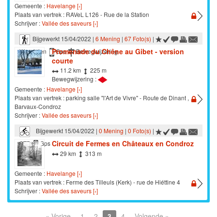
Gemeente :
Havelange [›]
Plaats van vertrek : RAVeL L126 - Rue de la Station
Schrijver :
Vallée des saveurs [›]
Bijgewerkt 15/04/2022 |
6 Mening
|
67 Foto(s)
|
Promenade du Chêne au Gibet - version
Wandelen
Gps
Bewegwijzering
courte
11.2 km
225 m
Bewegwijzering :
Gemeente :
Havelange [›]
Plaats van vertrek : parking salle "l'Art de Vivre" - Route de Dinant ,
Barvaux-Condroz
Schrijver :
Vallée des saveurs [›]
Bijgewerkt 15/04/2022 |
0 Mening
|
0 Foto(s)
|
Circuit de Fermes en Châteaux en Condroz
STB
Gps
29 km
313 m
Gemeente :
Havelange [›]
Plaats van vertrek : Ferme des Tilleuls (Kerk) - rue de Hiéttine 4
Schrijver :
Vallée des saveurs [›]
« Vorige
1
2
3
4
Volgende »