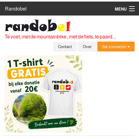
Randobel
MENU
HOME
ROUTES
Te voet, met de mountainbike , met de fiets, te paard...
CLUBS
Contact
Over
Se connecter
CONTACT
OVER
LEDEN
ZICH AANMELDEN
GRATIS REGISTRATIE
WACHTWOORD VERGETEN