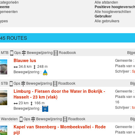
 categorieën
Alle afstanden
eente
Positieve hoogteversch
 gemeenten
Alle hoogteverschillen
Gebruiker
types
Alle gebruikers
245 ROUTES
MTB
Gps
Bewegwijzering
Roadbook
Bijg
Blauwe lus
Gemeente :
Plaats van 
34.6 km
248 m
Schrijver :
S
Bewegwijzering :
STB
Gps
Bewegwijzering
Roadbook
Bi
Limburg - Fietsen door the Water in Bokrijk -
Gemeente :
Hasselt - 23 km (vlak)
Plaats van 
16
23 km
166 m
Schrijver :
t
Bewegwijzering :
Wandelen
Gps
Bewegwijzering
Roadbook
Bi
Kapel van Steenberg - Mombeekvallei - Rode
Gemeente :
pijl
Plaats van v