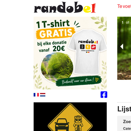
Te voet
1
of
Lijs
Zoe
Cate