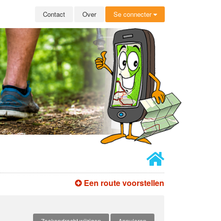
Contact
Over
Se connecter
Een route voorstellen
Zoekopdracht wijzigen
Annuleren