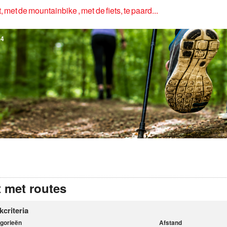
, met de mountainbike , met de fiets, te paard...
4
t met routes
kcriteria
gorieën
Afstand