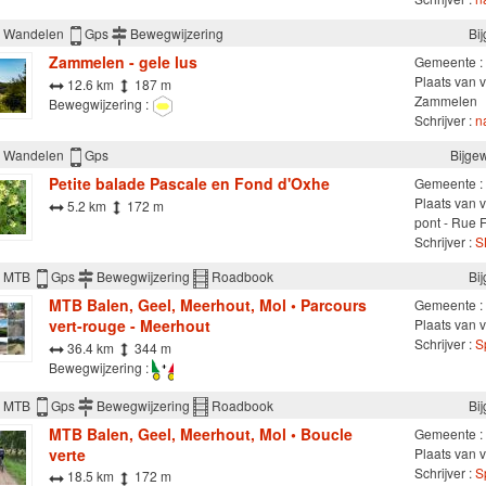
Wandelen
Gps
Bewegwijzering
Bi
Zammelen - gele lus
Gemeente :
Plaats van v
12.6 km
187 m
Zammelen
Bewegwijzering :
Schrijver :
n
Wandelen
Gps
Bijge
Petite balade Pascale en Fond d'Oxhe
Gemeente :
Plaats van v
5.2 km
172 m
pont - Rue F
Schrijver :
S
MTB
Gps
Bewegwijzering
Roadbook
Bi
MTB Balen, Geel, Meerhout, Mol • Parcours
Gemeente :
vert-rouge - Meerhout
Plaats van v
Schrijver :
S
36.4 km
344 m
Bewegwijzering :
MTB
Gps
Bewegwijzering
Roadbook
Bi
MTB Balen, Geel, Meerhout, Mol • Boucle
Gemeente :
verte
Plaats van v
Schrijver :
S
18.5 km
172 m