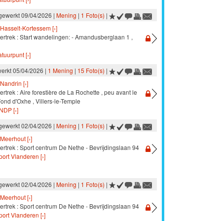
jgewerkt 09/04/2026 |
Mening
|
1 Foto(s)
|
Hasselt-Kortessem [›]
ertrek : Start wandelingen: - Amandusberglaan 1 ,
atuurpunt [›]
werkt 05/04/2026 |
1 Mening
|
15 Foto(s)
|
Nandrin [›]
ertrek : Aire forestière de La Rochette , peu avant le
ond d'Oxhe , Villers-le-Temple
NDP [›]
jgewerkt 02/04/2026 |
Mening
|
1 Foto(s)
|
Meerhout [›]
ertrek : Sport centrum De Nethe - Bevrijdingslaan 94
port Vlanderen [›]
jgewerkt 02/04/2026 |
Mening
|
1 Foto(s)
|
Meerhout [›]
ertrek : Sport centrum De Nethe - Bevrijdingslaan 94
port Vlanderen [›]