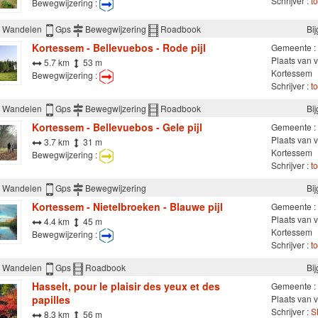
Schrijver :
t
Bewegwijzering :
Wandelen
Gps
Bewegwijzering
Roadbook
Bi
Kortessem - Bellevuebos - Rode pijl
Gemeente :
Plaats van 
5.7 km
53 m
Kortessem
Bewegwijzering :
Schrijver :
t
Wandelen
Gps
Bewegwijzering
Roadbook
Bi
Kortessem - Bellevuebos - Gele pijl
Gemeente :
Plaats van 
3.7 km
31 m
Kortessem
Bewegwijzering :
Schrijver :
t
Wandelen
Gps
Bewegwijzering
Bi
Kortessem - Nietelbroeken - Blauwe pijl
Gemeente :
Plaats van v
4.4 km
45 m
Kortessem
Bewegwijzering :
Schrijver :
t
Wandelen
Gps
Roadbook
Bi
Hasselt, pour le plaisir des yeux et des
Gemeente :
papilles
Plaats van v
Schrijver :
S
8.3 km
56 m