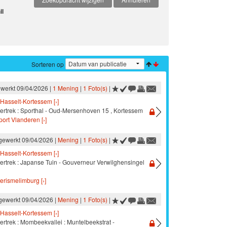
il
Sorteren op
ewerkt 09/04/2026 |
1 Mening
|
1 Foto(s)
|
Hasselt-Kortessem [›]
vertrek : Sporthal - Oud-Mersenhoven 15 , Kortessem
port Vlanderen [›]
jgewerkt 09/04/2026 |
Mening
|
1 Foto(s)
|
Hasselt-Kortessem [›]
vertrek : Japanse Tuin - Gouverneur Verwilghensingel
oerismelimburg [›]
jgewerkt 09/04/2026 |
Mening
|
1 Foto(s)
|
Hasselt-Kortessem [›]
ertrek : Mombeekvallei : Muntelbeekstrat -