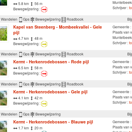
Muntelbeeks
5.8 km
56 m
Schrijver :
t
Bewegwijzering :
Wandelen
Gps
Bewegwijzering
Roadbook
Bi
Kapel van Steenberg - Mombeekvallei - Gele
Gemeente :
pijl
Plaats van v
Muntelbeeks
4.7 km
48 m
Schrijver :
t
Bewegwijzering :
Wandelen
Gps
Bewegwijzering
Roadbook
Bi
Kermt - Herkenrodebossen - Rode pijl
Gemeente :
Plaats van 
6.5 km
58 m
Schrijver :
t
Bewegwijzering :
Wandelen
Gps
Bewegwijzering
Roadbook
Bi
Kermt - Herkenrodebossen - Gele pijl
Gemeente :
Plaats van 
4.1 km
42 m
Schrijver :
t
Bewegwijzering :
Wandelen
Gps
Bewegwijzering
Bi
Kermt - Herkenrodebossen - Blauwe pijl
Gemeente :
Plaats van 
1.7 km
20 m