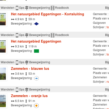
Wandelen
Gps
Bewegwijzering
Roadbook
Bi
Het natuurgebied Eggertingen - Kortsluiting
Gemeente :
Plaats van v
4.9 km
59 m
Guigoven
Bewegwijzering :
Schrijver :
t
Wandelen
Gps
Bewegwijzering
Roadbook
Bi
Het natuurgebied Eggertingen
Gemeente :
Plaats van v
9.3 km
119 m
Guigoven
Bewegwijzering :
Schrijver :
t
Wandelen
Gps
Bewegwijzering
Bi
Zammelen - blauwe lus
Gemeente :
Plaats van v
3.6 km
53 m
Zammelen
Bewegwijzering :
Schrijver :
n
Wandelen
Gps
Bewegwijzering
Bi
Zammelen - oranje lus
Gemeente :
Plaats van v
6.5 km
91 m
Zammelen
Bewegwijzering :
Schrijver :
n