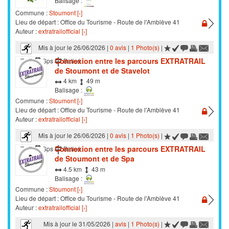
Balisage :
Commune :
Stoumont [›]
Lieu de départ : Office du Tourisme - Route de l'Amblève 41
Auteur :
extratrailofficial [›]
Mis à jour le 26/06/2026 |
0 avis
|
1 Photo(s)
|
Connexion entre les parcours EXTRATRAIL
Trail
Gps
Balisé
de Stoumont et de Stavelot
4 km
49 m
Balisage :
Commune :
Stoumont [›]
Lieu de départ : Office du Tourisme - Route de l'Amblève 41
Auteur :
extratrailofficial [›]
Mis à jour le 26/06/2026 |
0 avis
|
1 Photo(s)
|
Connexion entre les parcours EXTRATRAIL
Trail
Gps
Balisé
de Stoumont et de Spa
4.5 km
43 m
Balisage :
Commune :
Stoumont [›]
Lieu de départ : Office du Tourisme - Route de l'Amblève 41
Auteur :
extratrailofficial [›]
Mis à jour le 31/05/2026 |
avis
|
1 Photo(s)
|