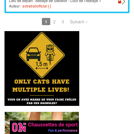
Lieu de départ : Abbaye de Stavelot - Cour de l'Abbaye 1
Auteur :
extratrailofficial [›]
1
2
3
Suivant »