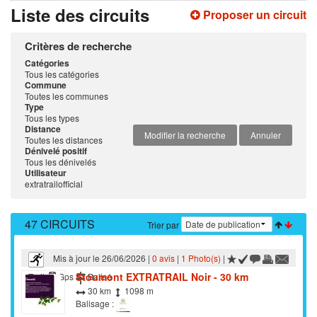
Liste des circuits
Proposer un circuit
Critères de recherche
Catégories
Tous les catégories
Commune
Toutes les communes
Type
Tous les types
Distance
Modifier la recherche
Annuler
Toutes les distances
Dénivelé positif
Tous les dénivelés
Utilisateur
extratrailofficial
47 CIRCUITS
Trier par
Mis à jour le 26/06/2026 |
0 avis
|
1 Photo(s)
|
Stoumont EXTRATRAIL Noir - 30 km
Trail
Gps
Balisé
30 km
1098 m
Balisage :