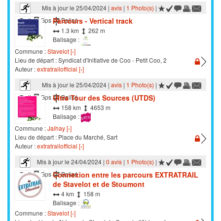
Mis à jour le 25/04/2024 |
avis
|
1 Photo(s)
|
Parcours - Vertical track
Trail
Gps
Balisé
1.3 km
262 m
Balisage :
Commune :
Stavelot [›]
Lieu de départ : Syndicat d'Initiative de Coo - Petit Coo, 2
Auteur :
extratrailofficial [›]
Mis à jour le 25/04/2024 |
avis
|
1 Photo(s)
|
Ultra Tour des Sources (UTDS)
Trail
Gps
Balisé
158 km
4653 m
Balisage :
Commune :
Jalhay [›]
Lieu de départ : Place du Marché, Sart
Auteur :
extratrailofficial [›]
Mis à jour le 24/04/2024 |
0 avis
|
1 Photo(s)
|
Connexion entre les parcours EXTRATRAIL
Trail
Gps
Balisé
de Stavelot et de Stoumont
4 km
158 m
Balisage :
Commune :
Stavelot [›]