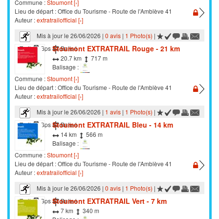
Commune :
Stoumont [›]
Lieu de départ : Office du Tourisme - Route de l'Amblève 41
Auteur :
extratrailofficial [›]
Mis à jour le 26/06/2026 |
0 avis
|
1 Photo(s)
|
Stoumont EXTRATRAIL Rouge - 21 km
Trail
Gps
Balisé
20.7 km
717 m
Balisage :
Commune :
Stoumont [›]
Lieu de départ : Office du Tourisme - Route de l'Amblève 41
Auteur :
extratrailofficial [›]
Mis à jour le 26/06/2026 |
1 avis
|
1 Photo(s)
|
Stoumont EXTRATRAIL Bleu - 14 km
Trail
Gps
Balisé
14 km
566 m
Balisage :
Commune :
Stoumont [›]
Lieu de départ : Office du Tourisme - Route de l'Amblève 41
Auteur :
extratrailofficial [›]
Mis à jour le 26/06/2026 |
0 avis
|
1 Photo(s)
|
Stoumont EXTRATRAIL Vert - 7 km
Trail
Gps
Balisé
7 km
340 m