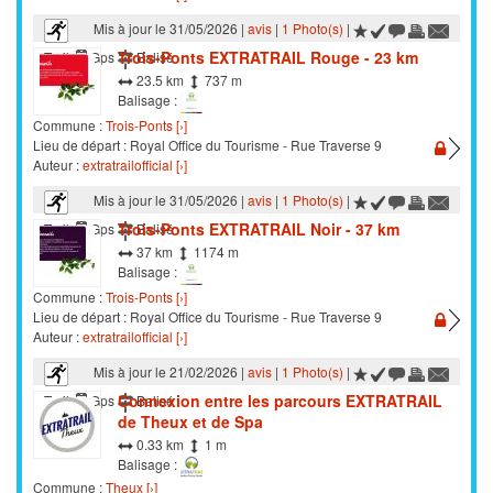
Mis à jour le 31/05/2026 |
avis
|
1 Photo(s)
|
Trois-Ponts EXTRATRAIL Rouge - 23 km
Trail
Gps
Balisé
23.5 km
737 m
Balisage :
Commune :
Trois-Ponts [›]
Lieu de départ : Royal Office du Tourisme - Rue Traverse 9
Auteur :
extratrailofficial [›]
Mis à jour le 31/05/2026 |
avis
|
1 Photo(s)
|
Trois-Ponts EXTRATRAIL Noir - 37 km
Trail
Gps
Balisé
37 km
1174 m
Balisage :
Commune :
Trois-Ponts [›]
Lieu de départ : Royal Office du Tourisme - Rue Traverse 9
Auteur :
extratrailofficial [›]
Mis à jour le 21/02/2026 |
avis
|
1 Photo(s)
|
Connexion entre les parcours EXTRATRAIL
Trail
Gps
Balisé
de Theux et de Spa
0.33 km
1 m
Balisage :
Commune :
Theux [›]