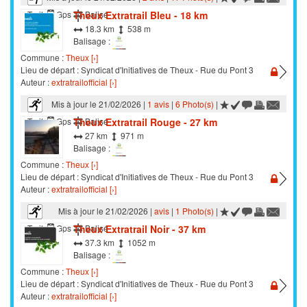
Theux Extratrail Bleu - 18 km
Trail
Gps
Balisé
18.3 km
538 m
Balisage :
Commune :
Theux [›]
Lieu de départ : Syndicat d'Initiatives de Theux - Rue du Pont 3
Auteur :
extratrailofficial [›]
Mis à jour le 21/02/2026 |
1 avis
|
6 Photo(s)
|
Theux Extratrail Rouge - 27 km
Trail
Gps
Balisé
27 km
971 m
Balisage :
Commune :
Theux [›]
Lieu de départ : Syndicat d'Initiatives de Theux - Rue du Pont 3
Auteur :
extratrailofficial [›]
Mis à jour le 21/02/2026 |
avis
|
1 Photo(s)
|
Theux Extratrail Noir - 37 km
Trail
Gps
Balisé
37.3 km
1052 m
Balisage :
Commune :
Theux [›]
Lieu de départ : Syndicat d'Initiatives de Theux - Rue du Pont 3
Auteur :
extratrailofficial [›]