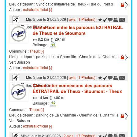
Lieu de départ : Syndicat d'Initiatives de Theux - Rue du Pont 3
Auteur :
extratrailofficial [›]
Mis à jour le 21/02/2026 |
avis
|
1 Photo(s)
|
Connexion entre les parcours EXTRATRAIL
Trail
Gps
Balisé
de Theux et de Stoumont
8.2 km
297 m
Balisage :
Commune :
Theux [›]
Lieu de départ : parking de La Charmille - Chemin de la Charmille ,
Vert Buisson
Auteur :
extratrailofficial [›]
Mis à jour le 21/02/2026 |
avis
|
1 Photo(s)
|
Circuit inter-connexions des parcours
Trail
Gps
Balisé
EXTRATRAIL de Theux - Stoumont - Theux
14 km
400 m
Balisage :
Commune :
Theux [›]
Lieu de départ : parking de La Charmille - Chemin de la Charmille ,
Vert Buisson
Auteur :
extratrailofficial [›]
Mis à jour le 21/02/2026 |
2 avis
|
17 Photo(s)
|