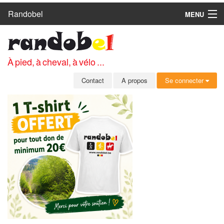
Randobel
MENU
ACCUEIL
CIRCUITS
À pied, à cheval, à vélo ...
CLUBS
Contact
A propos
Se connecter
CONTACT
A PROPOS
MEMBRES
SE CONNECTER
INSCRIPTION GRATUITE
MOT DE PASSE OUBLIÉ