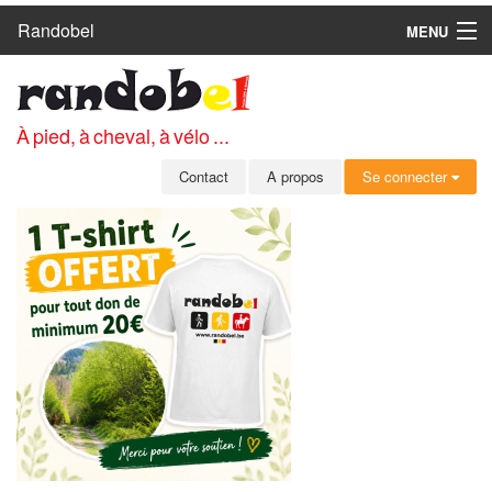
Randobel
MENU
ACCUEIL
CIRCUITS
À pied, à cheval, à vélo ...
CLUBS
Contact
A propos
Se connecter
CONTACT
A PROPOS
MEMBRES
SE CONNECTER
INSCRIPTION GRATUITE
MOT DE PASSE OUBLIÉ