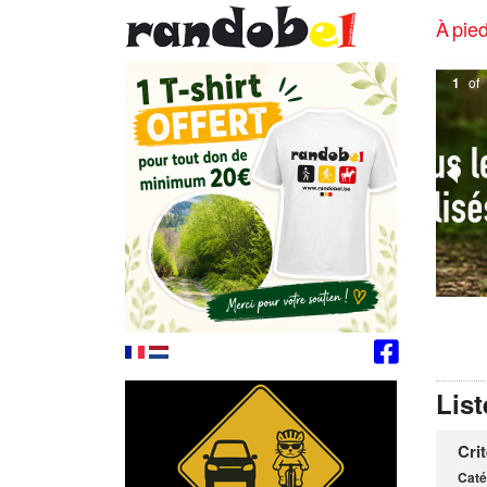
À pied
2
of
List
Cri
Caté