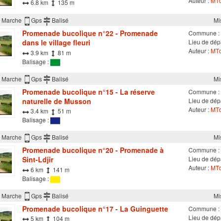
Auteur :
MTd
6.8 km
135 m
Marche
Gps
Balisé
Mi
Promenade bucolique n°22 - Promenade
Commune :
dans le village fleuri
Lieu de dépa
Auteur :
MTd
3.9 km
81 m
Balisage :
Marche
Gps
Balisé
Mi
Promenade bucolique n°15 - La réserve
Commune :
naturelle de Musson
Lieu de dépa
Auteur :
MTd
3.4 km
51 m
Balisage :
Marche
Gps
Balisé
Mi
Promenade bucolique n°20 - Promenade à
Commune :
Sint-Ldjir
Lieu de dépa
Auteur :
MTd
6 km
141 m
Balisage :
Marche
Gps
Balisé
Mi
Promenade bucolique n°17 - La Guinguette
Commune :
Lieu de dép
5 km
104 m