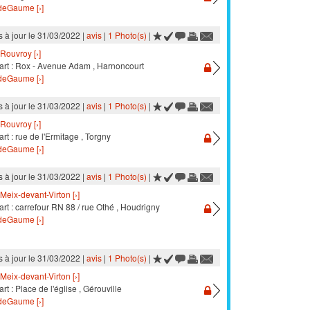
eGaume [›]
s à jour le 31/03/2022 |
avis
|
1 Photo(s)
|
Rouvroy [›]
art : Rox - Avenue Adam , Harnoncourt
eGaume [›]
s à jour le 31/03/2022 |
avis
|
1 Photo(s)
|
Rouvroy [›]
rt : rue de l'Ermitage , Torgny
eGaume [›]
s à jour le 31/03/2022 |
avis
|
1 Photo(s)
|
Meix-devant-Virton [›]
rt : carrefour RN 88 / rue Othé , Houdrigny
eGaume [›]
s à jour le 31/03/2022 |
avis
|
1 Photo(s)
|
Meix-devant-Virton [›]
rt : Place de l'église , Gérouville
eGaume [›]