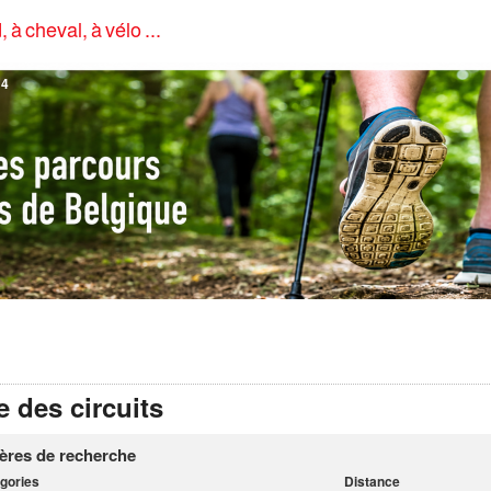
, à cheval, à vélo ...
4
e des circuits
tères de recherche
gories
Distance