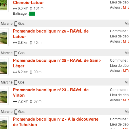
Chenois-Latour
Lieu de dép
Auteur :
MTd
6.6 km
101 m
Balisage :
Marche
Gps
Mi
Promenade bucolique n°26 - RAVeL de
Commune :
Latour
Lieu de dépa
Auteur :
MTd
3.8 km
40 m
Marche
Gps
Mi
Promenade bucolique n°25 - RAVeL de Saint-
Commune :
Léger
Lieu de dépa
Auteur :
MTd
6.2 km
99 m
Marche
Gps
Mi
Promenade bucolique n°23 - RAVeL de
Commune :
Virton
Lieu de dépa
Auteur :
MTd
7.2 km
67 m
Marche
Gps
Mi
Promenade bucolique n°2 - A la découverte
Commune :
de Tchekion
Lieu de dépa