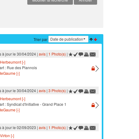
Trier par
s à jour le 30/04/2024 |
avis
|
1 Photo(s)
|
Herbeumont [›]
art : Rue des Plannois
eGaume [›]
s à jour le 30/04/2024 |
avis
|
3 Photo(s)
|
Herbeumont [›]
rt : Syndicat d'Initiative - Grand Place 1
eGaume [›]
s à jour le 02/09/2023 |
avis
|
1 Photo(s)
|
Virton [›]