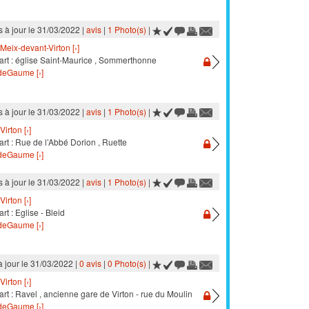
s à jour le 31/03/2022 |
avis
|
1 Photo(s)
|
Meix-devant-Virton [›]
art : église Saint-Maurice , Sommerthonne
eGaume [›]
s à jour le 31/03/2022 |
avis
|
1 Photo(s)
|
Virton [›]
rt : Rue de l’Abbé Dorion , Ruette
eGaume [›]
s à jour le 31/03/2022 |
avis
|
1 Photo(s)
|
Virton [›]
rt : Eglise - Bleid
eGaume [›]
à jour le 31/03/2022 |
0 avis
|
0 Photo(s)
|
Virton [›]
rt : Ravel , ancienne gare de Virton - rue du Moulin
eGaume [›]