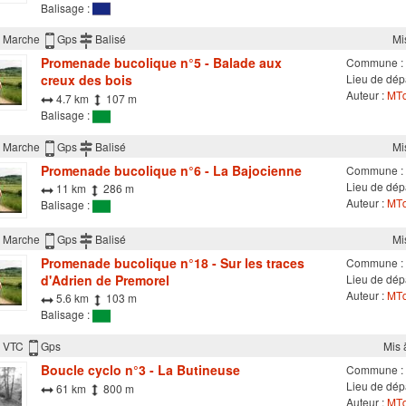
Balisage :
Marche
Gps
Balisé
Mi
Promenade bucolique n°5 - Balade aux
Commune :
creux des bois
Lieu de dép
Auteur :
MTd
4.7 km
107 m
Balisage :
Marche
Gps
Balisé
Mi
Promenade bucolique n°6 - La Bajocienne
Commune :
Lieu de dépa
11 km
286 m
Auteur :
MTd
Balisage :
Marche
Gps
Balisé
Mi
Promenade bucolique n°18 - Sur les traces
Commune :
d'Adrien de Premorel
Lieu de dépa
Auteur :
MTd
5.6 km
103 m
Balisage :
VTC
Gps
Mis 
Boucle cyclo n°3 - La Butineuse
Commune :
Lieu de dépa
61 km
800 m
Auteur :
MTd