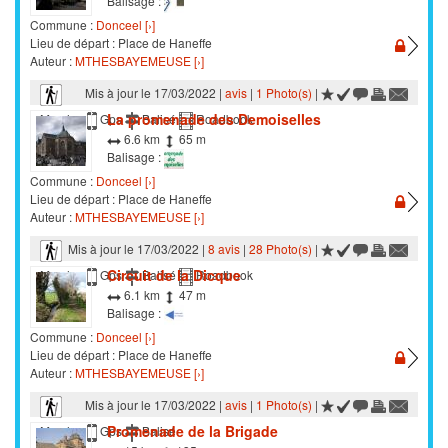
Balisage :
Commune :
Donceel [›]
Lieu de départ : Place de Haneffe
Auteur :
MTHESBAYEMEUSE [›]
Mis à jour le 17/03/2022 |
avis
|
1 Photo(s)
|
La promenade des Demoiselles
Marche
Gps
Balisé
Roadbook
6.6 km
65 m
Balisage :
Commune :
Donceel [›]
Lieu de départ : Place de Haneffe
Auteur :
MTHESBAYEMEUSE [›]
Mis à jour le 17/03/2022 |
8 avis
|
28 Photo(s)
|
Circuit de la Dicque
Marche
Gps
Balisé
Roadbook
6.1 km
47 m
Balisage :
Commune :
Donceel [›]
Lieu de départ : Place de Haneffe
Auteur :
MTHESBAYEMEUSE [›]
Mis à jour le 17/03/2022 |
avis
|
1 Photo(s)
|
Promenade de la Brigade
Marche
Gps
Balisé