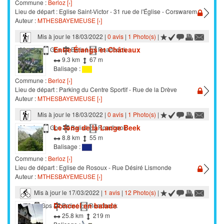
Commune :
Berloz [›]
Lieu de départ : Eglise Saint-Victor - 31 rue de l'Église - Corswarem
Auteur :
MTHESBAYEMEUSE [›]
Mis à jour le 18/03/2022 |
0 avis
|
1 Photo(s)
|
Entre Étangs et Châteaux
Marche
Gps
Balisé
Roadbook
9.3 km
67 m
Balisage :
Commune :
Berloz [›]
Lieu de départ : Parking du Centre Sportif - Rue de la Drève
Auteur :
MTHESBAYEMEUSE [›]
Mis à jour le 18/03/2022 |
0 avis
|
1 Photo(s)
|
Le long de la Lange Beek
Marche
Gps
Balisé
Roadbook
8.8 km
55 m
Balisage :
Commune :
Berloz [›]
Lieu de départ : Eglise de Rosoux - Rue Désiré Lismonde
Auteur :
MTHESBAYEMEUSE [›]
Mis à jour le 17/03/2022 |
1 avis
|
12 Photo(s)
|
Donceel en balade
VTC
Gps
Balisé
Roadbook
25.8 km
219 m