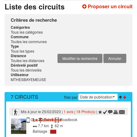
Liste des circuits
Proposer un circuit
Critères de recherche
Catégories
Tous les catégories
Commune
Toutes les communes
Type
Tous les types
Distance
Modifier la recherche
Annuler
Toutes les distances
Dénivelé positif
Tous les dénivelés
Utilisateur
MTHESBAYEMEUSE
7 CIRCUITS
Trier par
Mis à jour le 25/02/2023 |
1 avis
|
18 Photo(s)
|
La Kulterkêne
Marche
Gps
Balisé
Roadbook
7.7 km
62 m
Balisage :