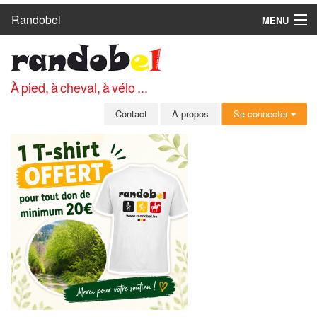
Randobel
MENU
ACCUEIL
CIRCUITS
À pied, à cheval, à vélo ...
CLUBS
Contact
A propos
Se connecter
CONTACT
A PROPOS
MEMBRES
SE CONNECTER
INSCRIPTION GRATUITE
MOT DE PASSE OUBLIÉ