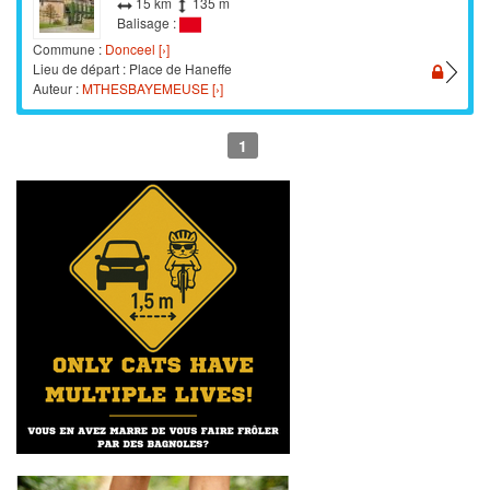
15 km
135 m
Balisage :
Commune :
Donceel [›]
Lieu de départ : Place de Haneffe
Auteur :
MTHESBAYEMEUSE [›]
1