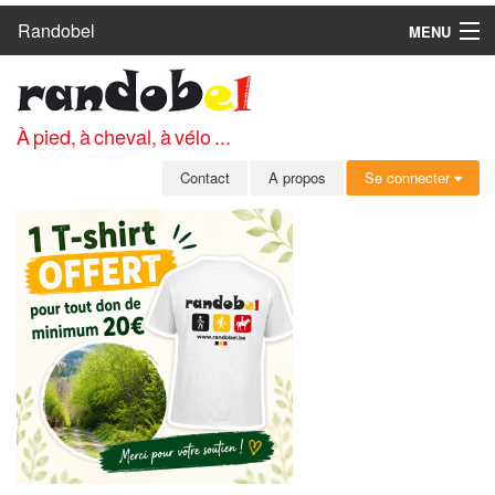
Randobel
MENU
ACCUEIL
CIRCUITS
À pied, à cheval, à vélo ...
CLUBS
Contact
A propos
Se connecter
CONTACT
A PROPOS
MEMBRES
SE CONNECTER
INSCRIPTION GRATUITE
MOT DE PASSE OUBLIÉ