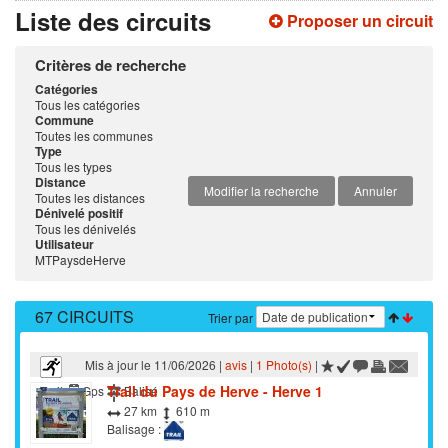
Liste des circuits
Proposer un circuit
Critères de recherche
Catégories
Tous les catégories
Commune
Toutes les communes
Type
Tous les types
Distance
Modifier la recherche
Annuler
Toutes les distances
Dénivelé positif
Tous les dénivelés
Utilisateur
MTPaysdeHerve
67 CIRCUITS
Trier par
Mis à jour le 11/06/2026 |
avis
|
1 Photo(s)
|
Trail du Pays de Herve - Herve 1
Trail
Gps
Balisé
27 km
610 m
Balisage :