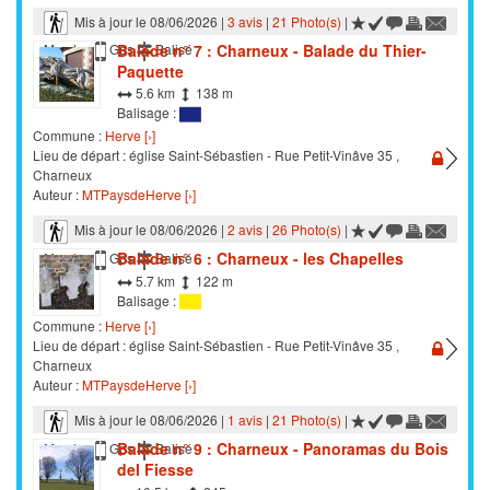
Mis à jour le 08/06/2026 |
3 avis
|
21 Photo(s)
|
Balade n° 7 : Charneux - Balade du Thier-
Marche
Gps
Balisé
Paquette
5.6 km
138 m
Balisage :
Commune :
Herve [›]
Lieu de départ : église Saint-Sébastien - Rue Petit-Vinâve 35 ,
Charneux
Auteur :
MTPaysdeHerve [›]
Mis à jour le 08/06/2026 |
2 avis
|
26 Photo(s)
|
Balade n° 6 : Charneux - les Chapelles
Marche
Gps
Balisé
5.7 km
122 m
Balisage :
Commune :
Herve [›]
Lieu de départ : église Saint-Sébastien - Rue Petit-Vinâve 35 ,
Charneux
Auteur :
MTPaysdeHerve [›]
Mis à jour le 08/06/2026 |
1 avis
|
21 Photo(s)
|
Balade n° 9 : Charneux - Panoramas du Bois
Marche
Gps
Balisé
del Fiesse