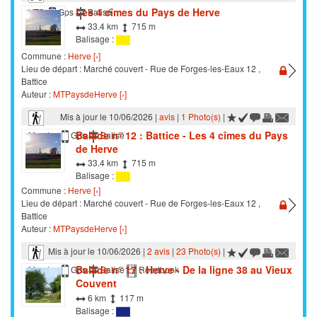
Les 4 cîmes du Pays de Herve
VTC
Gps
Balisé
33.4 km
715 m
Balisage :
Commune :
Herve [›]
Lieu de départ : Marché couvert - Rue de Forges-les-Eaux 12 ,
Battice
Auteur :
MTPaysdeHerve [›]
Mis à jour le 10/06/2026 |
avis
|
1 Photo(s)
|
Balade n° 12 : Battice - Les 4 cîmes du Pays
Marche
Gps
Balisé
de Herve
33.4 km
715 m
Balisage :
Commune :
Herve [›]
Lieu de départ : Marché couvert - Rue de Forges-les-Eaux 12 ,
Battice
Auteur :
MTPaysdeHerve [›]
Mis à jour le 10/06/2026 |
2 avis
|
23 Photo(s)
|
Balade n° 17 : Herve - De la ligne 38 au Vieux
Marche
Gps
Balisé
Roadbook
Couvent
6 km
117 m
Balisage :