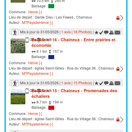
10.5 km
245 m
Balisage :
Commune :
Herve [›]
Lieu de départ : Garde Dieu / Les Fawes , Charneux
Auteur :
MTPaysdeHerve [›]
Mis à jour le 31/05/2026 |
1 avis
|
16 Photo(s)
|
Balade n° 16 - Chaineux - Entre prairies et
Marche
Gps
Balisé
économie
6.1 km
157 m
Balisage :
Commune :
Herve [›]
Lieu de départ : église Saint-Gilles - Rue du Village 36 , Chaineux
Auteur :
MTPaysdeHerve [›]
Mis à jour le 31/05/2026 |
1 avis
|
15 Photo(s)
|
Balade n° 15 : Chaineux - Promenades des
Marche
Gps
Balisé
échaliers
8.7 km
194 m
Balisage :
Commune :
Herve [›]
Lieu de départ : église Saint-Gilles - Rue du Village 36 , Chaineux
Auteur :
MTPaysdeHerve [›]