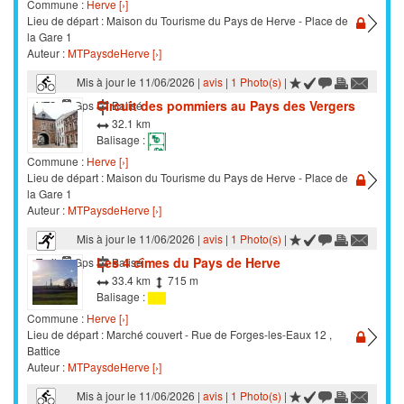
Commune :
Herve [›]
Lieu de départ : Maison du Tourisme du Pays de Herve - Place de
la Gare 1
Auteur :
MTPaysdeHerve [›]
Mis à jour le 11/06/2026 |
avis
|
1 Photo(s)
|
Circuit des pommiers au Pays des Vergers
VTC
Gps
Balisé
32.1 km
Balisage :
Commune :
Herve [›]
Lieu de départ : Maison du Tourisme du Pays de Herve - Place de
la Gare 1
Auteur :
MTPaysdeHerve [›]
Mis à jour le 11/06/2026 |
avis
|
1 Photo(s)
|
Les 4 cîmes du Pays de Herve
Trail
Gps
Balisé
33.4 km
715 m
Balisage :
Commune :
Herve [›]
Lieu de départ : Marché couvert - Rue de Forges-les-Eaux 12 ,
Battice
Auteur :
MTPaysdeHerve [›]
Mis à jour le 11/06/2026 |
avis
|
1 Photo(s)
|