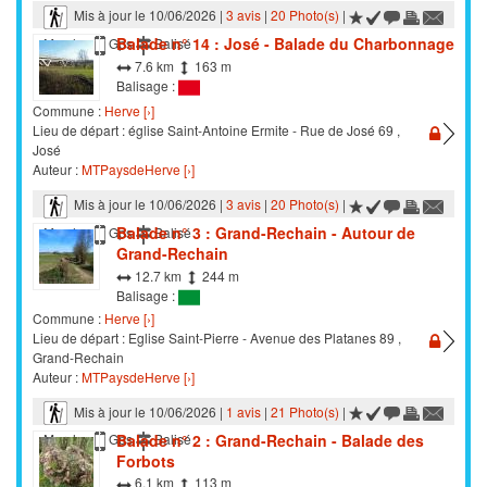
Mis à jour le 10/06/2026 |
3 avis
|
20 Photo(s)
|
Balade n° 14 : José - Balade du Charbonnage
Marche
Gps
Balisé
7.6 km
163 m
Balisage :
Commune :
Herve [›]
Lieu de départ : église Saint-Antoine Ermite - Rue de José 69 ,
José
Auteur :
MTPaysdeHerve [›]
Mis à jour le 10/06/2026 |
3 avis
|
20 Photo(s)
|
Balade n° 3 : Grand-Rechain - Autour de
Marche
Gps
Balisé
Grand-Rechain
12.7 km
244 m
Balisage :
Commune :
Herve [›]
Lieu de départ : Eglise Saint-Pierre - Avenue des Platanes 89 ,
Grand-Rechain
Auteur :
MTPaysdeHerve [›]
Mis à jour le 10/06/2026 |
1 avis
|
21 Photo(s)
|
Balade n° 2 : Grand-Rechain - Balade des
Marche
Gps
Balisé
Forbots
6.1 km
113 m