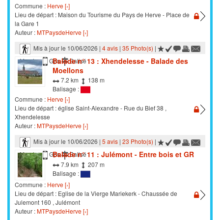
Commune :
Herve [›]
Lieu de départ : Maison du Tourisme du Pays de Herve - Place de
la Gare 1
Auteur :
MTPaysdeHerve [›]
Mis à jour le 10/06/2026 |
4 avis
|
35 Photo(s)
|
Balade n° 13 : Xhendelesse - Balade des
Marche
Gps
Balisé
Moellons
7.2 km
138 m
Balisage :
Commune :
Herve [›]
Lieu de départ : église Saint-Alexandre - Rue du Bief 38 ,
Xhendelesse
Auteur :
MTPaysdeHerve [›]
Mis à jour le 10/06/2026 |
5 avis
|
23 Photo(s)
|
Balade n° 11 : Julémont - Entre bois et GR
Marche
Gps
Balisé
7.9 km
207 m
Balisage :
Commune :
Herve [›]
Lieu de départ : Eglise de la Vierge Mariekerk - Chaussée de
Julemont 160 , Julémont
Auteur :
MTPaysdeHerve [›]