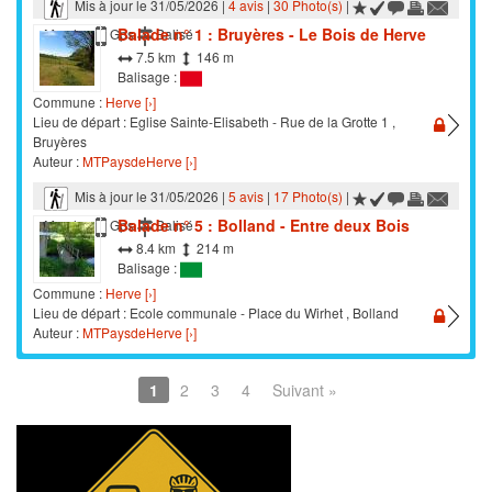
Mis à jour le 31/05/2026 |
4 avis
|
30 Photo(s)
|
Balade n° 1 : Bruyères - Le Bois de Herve
Marche
Gps
Balisé
7.5 km
146 m
Balisage :
Commune :
Herve [›]
Lieu de départ : Eglise Sainte-Elisabeth - Rue de la Grotte 1 ,
Bruyères
Auteur :
MTPaysdeHerve [›]
Mis à jour le 31/05/2026 |
5 avis
|
17 Photo(s)
|
Balade n° 5 : Bolland - Entre deux Bois
Marche
Gps
Balisé
8.4 km
214 m
Balisage :
Commune :
Herve [›]
Lieu de départ : Ecole communale - Place du Wirhet , Bolland
Auteur :
MTPaysdeHerve [›]
1
2
3
4
Suivant »