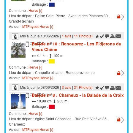
Balisage :
Commune :
Herve [›]
Lieu de départ : Eglise Saint-Pierre - Avenue des Platanes 89 ,
Grand-Rechain
Auteur :
MTPaysdeHerve [›]
Mis à jour le 10/06/2026 |
1 avis
|
11 Photo(s)
|
Balade n° 10 : Renouprez - Les R'djetons du
Marche
Gps
Balisé
Vieux Chêne
4.1 km
100 m
Balisage :
Commune :
Herve [›]
Lieu de départ : Chapelle et carte - Renouprez centre
Auteur :
MTPaysdeHerve [›]
Mis à jour le 08/06/2026 |
2 avis
|
31 Photo(s)
|
Balade n° 8 : Charneux - la Balade de la Croix
Marche
Gps
Balisé
10.98 km
253 m
Balisage :
Commune :
Herve [›]
Lieu de départ : église Saint-Sébastien - Rue Petit-Vinâve 35 ,
Charneux
Auteur :
MTPaysdeHerve [›]