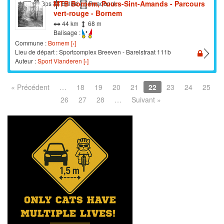
MTB Bornem, Puurs-Sint-Amands - Parcours
VTT
Gps
Balisé
Roadbook
vert-rouge - Bornem
44 km
68 m
Balisage :
Commune :
Bornem [›]
Lieu de départ : Sportcomplex Breeven - Barelstraat 111b
Auteur :
Sport Vlanderen [›]
« Précédent
…
18
19
20
21
22
23
24
25
26
27
28
…
Suivant »