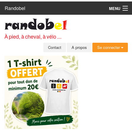
Randobel
MENU
ACCUEIL
CIRCUITS
À pied, à cheval, à vélo ...
CLUBS
Contact
A propos
Se connecter
CONTACT
A PROPOS
MEMBRES
SE CONNECTER
INSCRIPTION GRATUITE
MOT DE PASSE OUBLIÉ