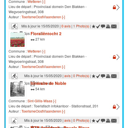
Commune :
Wetteren [›]
Lieu de départ : Provinciaal domein Den Blakken -
Wegvoeringstraat, 308
Auteur :
ToerismeOostVlaanderen [›]
Mis à jour le 15/05/2020 |
0 avis
|
1 Photo(s)
|
Floraliëntocht 2
VTC
Gps
27 km
Commune :
Wetteren [›]
Lieu de départ : Provinciaal domein Den Blakken -
Wegvoeringstraat, 308
Auteur :
ToerismeOostVlaanderen [›]
Mis à jour le 15/05/2020 |
avis
|
0 Photo(s)
|
Itinéraire de Noble
VTC
Gps
Roadbook
54 km
Commune :
Sint-Gillis-Waas [›]
Lieu de départ : Toeristisch infokantoor - Stationstraat, 201
Auteur :
ToerismeOostVlaanderen [›]
Mis à jour le 15/05/2020 |
avis
|
0 Photo(s)
|
MTB Arendonk - Boucle Bleue
VTT
Gps
Balisé
Roadbook