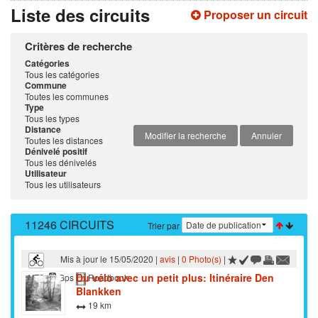
Liste des circuits
Proposer un circuit
Critères de recherche
Catégories
Tous les catégories
Commune
Toutes les communes
Type
Tous les types
Distance
Modifier la recherche
Annuler
Toutes les distances
Dénivelé positif
Tous les dénivelés
Utilisateur
Tous les utilisateurs
11246 CIRCUITS
Trier par
Mis à jour le 15/05/2020 |
avis
|
0 Photo(s)
|
Du vélo avec un petit plus: Itinéraire Den
VTC
Gps
Roadbook
Blankken
19 km