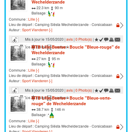
Wechelderzande
22.3 km
90 m
Balisage :
Commune :
Lille [›]
Lieu de départ : Camping Siësta Wechelderzande - Corsicabaan
Auteur :
Sport Vlanderen [›]
Mis à jour le 15/05/2020 |
avis
|
0 Photo(s)
|
MTB Lille-Beerse • Boucle "Bleue-rouge" de
VTT
Gps
Balisé
Roadbook
Wechelderzande
27 km
95 m
Balisage :
Commune :
Lille [›]
Lieu de départ : Camping Siësta Wechelderzande - Corsicabaan
Auteur :
Sport Vlanderen [›]
Mis à jour le 15/05/2020 |
avis
|
0 Photo(s)
|
MTB Lille-Beerse • Boucle "Bleue-verte-
VTT
Gps
Balisé
Roadbook
rouge" de Wechelderzande
38.7 km
146 m
Balisage :
Commune :
Lille [›]
Lieu de départ : Camping Siësta Wechelderzande - Corsicabaan
Auteur :
Sport Vlanderen [›]