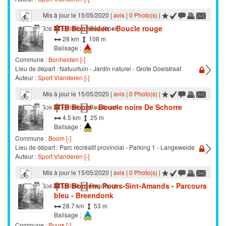
Mis à jour le 15/05/2020 |
avis
|
0 Photo(s)
|
MTB Bonheiden • Boucle rouge
VTT
Gps
Balisé
Roadbook
28 km
108 m
Balisage :
Commune :
Bonheiden [›]
Lieu de départ : Natuurtuin - Jardin naturel - Grote Doelstraat
Auteur :
Sport Vlanderen [›]
Mis à jour le 15/05/2020 |
avis
|
0 Photo(s)
|
MTB Boom - Boucle noire De Schorre
VTT
Gps
Balisé
Roadbook
4.5 km
25 m
Balisage :
Commune :
Boom [›]
Lieu de départ : Parc récréatif provincial - Parking 1 - Langeweide
Auteur :
Sport Vlanderen [›]
Mis à jour le 15/05/2020 |
avis
|
0 Photo(s)
|
MTB Bornem, Puurs-Sint-Amands • Parcours
VTT
Gps
Balisé
Roadbook
bleu - Breendonk
28.7 km
53 m
Balisage :
Commune :
Puurs [›]