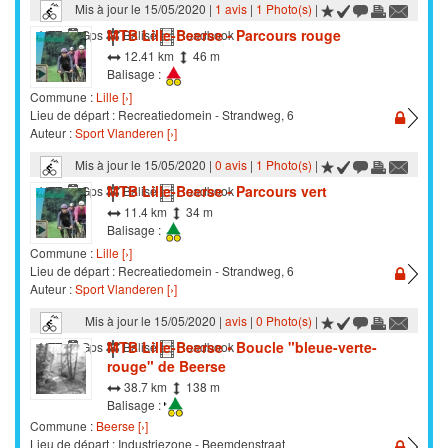
Mis à jour le 15/05/2020 |
1 avis
|
1 Photo(s)
|
MTB Lille-Beerse - Parcours rouge
VTT
Gps
Balisé
Roadbook
12.41 km
46 m
Balisage :
Commune :
Lille [›]
Lieu de départ : Recreatiedomein - Strandweg, 6
Auteur :
Sport Vlanderen [›]
Mis à jour le 15/05/2020 |
0 avis
|
1 Photo(s)
|
MTB Lille-Beerse - Parcours vert
VTT
Gps
Balisé
Roadbook
11.4 km
34 m
Balisage :
Commune :
Lille [›]
Lieu de départ : Recreatiedomein - Strandweg, 6
Auteur :
Sport Vlanderen [›]
Mis à jour le 15/05/2020 |
avis
|
0 Photo(s)
|
MTB Lille-Beerse • Boucle "bleue-verte-
VTT
Gps
Balisé
Roadbook
rouge" de Beerse
38.7 km
138 m
Balisage :
Commune :
Beerse [›]
Lieu de départ : Industriezone - Beemdenstraat