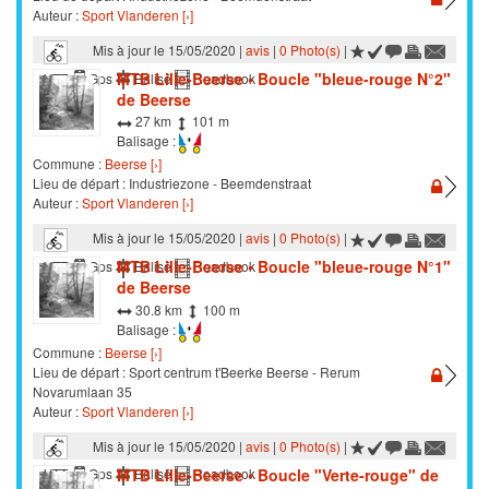
Auteur :
Sport Vlanderen [›]
Mis à jour le 15/05/2020 |
avis
|
0 Photo(s)
|
MTB Lille-Beerse • Boucle "bleue-rouge N°2"
VTT
Gps
Balisé
Roadbook
de Beerse
27 km
101 m
Balisage :
Commune :
Beerse [›]
Lieu de départ : Industriezone - Beemdenstraat
Auteur :
Sport Vlanderen [›]
Mis à jour le 15/05/2020 |
avis
|
0 Photo(s)
|
MTB Lille-Beerse • Boucle "bleue-rouge N°1"
VTT
Gps
Balisé
Roadbook
de Beerse
30.8 km
100 m
Balisage :
Commune :
Beerse [›]
Lieu de départ : Sport centrum t'Beerke Beerse - Rerum
Novarumlaan 35
Auteur :
Sport Vlanderen [›]
Mis à jour le 15/05/2020 |
avis
|
0 Photo(s)
|
MTB Lille-Beerse • Boucle "Verte-rouge" de
VTT
Gps
Balisé
Roadbook