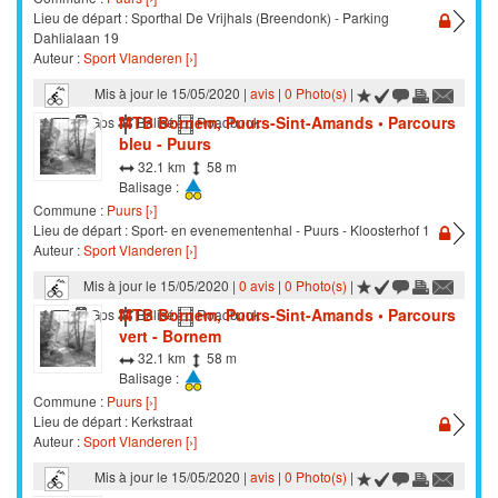
Lieu de départ : Sporthal De Vrijhals (Breendonk) - Parking
Dahlialaan 19
Auteur :
Sport Vlanderen [›]
Mis à jour le 15/05/2020 |
avis
|
0 Photo(s)
|
MTB Bornem, Puurs-Sint-Amands • Parcours
VTT
Gps
Balisé
Roadbook
bleu - Puurs
32.1 km
58 m
Balisage :
Commune :
Puurs [›]
Lieu de départ : Sport- en evenementenhal - Puurs - Kloosterhof 1
Auteur :
Sport Vlanderen [›]
Mis à jour le 15/05/2020 |
0 avis
|
0 Photo(s)
|
MTB Bornem, Puurs-Sint-Amands • Parcours
VTT
Gps
Balisé
Roadbook
vert - Bornem
32.1 km
58 m
Balisage :
Commune :
Puurs [›]
Lieu de départ : Kerkstraat
Auteur :
Sport Vlanderen [›]
Mis à jour le 15/05/2020 |
avis
|
0 Photo(s)
|