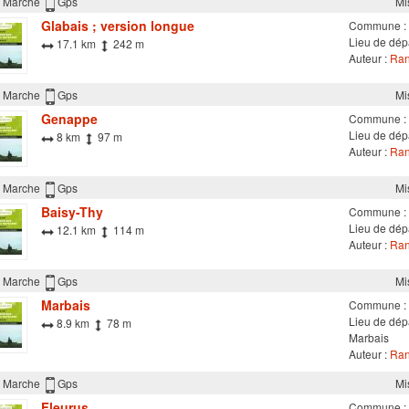
Marche
Gps
Mi
Glabais ; version longue
Commune :
Lieu de dép
17.1 km
242 m
Auteur :
Ran
Marche
Gps
Mi
Genappe
Commune :
Lieu de dépa
8 km
97 m
Auteur :
Ran
Marche
Gps
Mi
Baisy-Thy
Commune :
Lieu de dépa
12.1 km
114 m
Auteur :
Ran
Marche
Gps
Mi
Marbais
Commune :
Lieu de dépa
8.9 km
78 m
Marbais
Auteur :
Ran
Marche
Gps
Mi
Fleurus
Commune :