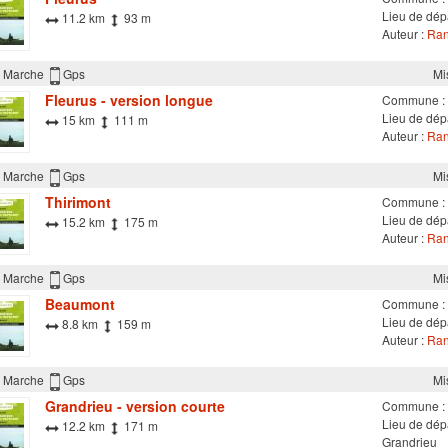
Lieu de dépa
11.2 km
93 m
Auteur :
Ran
Marche
Gps
Mi
Fleurus - version longue
Commune :
Lieu de dépa
15 km
111 m
Auteur :
Ran
Marche
Gps
Mi
Thirimont
Commune :
Lieu de dépa
15.2 km
175 m
Auteur :
Ran
Marche
Gps
Mi
Beaumont
Commune :
Lieu de dép
8.8 km
159 m
Auteur :
Ran
Marche
Gps
Mi
Grandrieu - version courte
Commune :
Lieu de dépa
12.2 km
171 m
Grandrieu