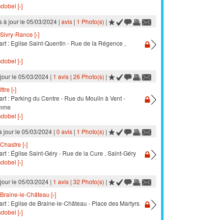
dobel [›]
s à jour le 05/03/2024 |
avis
|
1 Photo(s)
|
Sivry-Rance [›]
rt : Eglise Saint-Quentin - Rue de la Régence ,
dobel [›]
 jour le 05/03/2024 |
1 avis
|
26 Photo(s)
|
Ittre [›]
rt : Parking du Centre - Rue du Moulin à Vent -
amme
dobel [›]
à jour le 05/03/2024 |
0 avis
|
1 Photo(s)
|
Chastre [›]
rt : Église Saint-Géry - Rue de la Cure , Saint-Géry
dobel [›]
 jour le 05/03/2024 |
1 avis
|
32 Photo(s)
|
Braine-le-Château [›]
rt : Eglise de Braine-le-Château - Place des Martyrs
dobel [›]