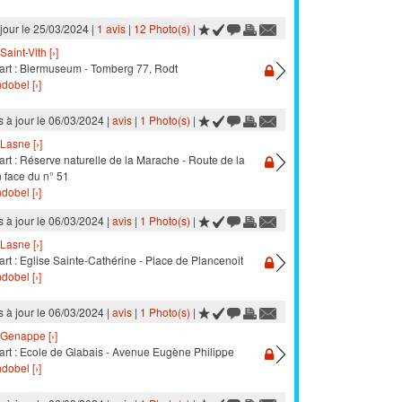
 jour le 25/03/2024 |
1 avis
|
12 Photo(s)
|
Saint-Vith [›]
art : Biermuseum - Tomberg 77, Rodt
dobel [›]
s à jour le 06/03/2024 |
avis
|
1 Photo(s)
|
Lasne [›]
rt : Réserve naturelle de la Marache - Route de la
 face du n° 51
dobel [›]
s à jour le 06/03/2024 |
avis
|
1 Photo(s)
|
Lasne [›]
rt : Eglise Sainte-Cathérine - Place de Plancenoit
dobel [›]
s à jour le 06/03/2024 |
avis
|
1 Photo(s)
|
Genappe [›]
art : Ecole de Glabais - Avenue Eugène Philippe
dobel [›]