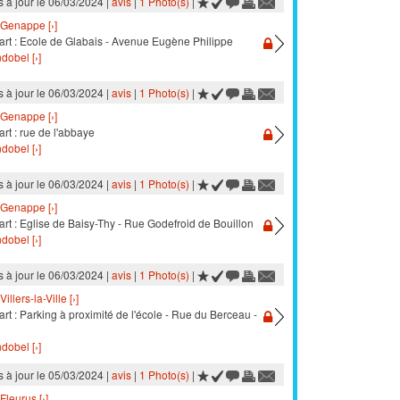
s à jour le 06/03/2024 |
avis
|
1 Photo(s)
|
Genappe [›]
art : Ecole de Glabais - Avenue Eugène Philippe
dobel [›]
s à jour le 06/03/2024 |
avis
|
1 Photo(s)
|
Genappe [›]
rt : rue de l'abbaye
dobel [›]
s à jour le 06/03/2024 |
avis
|
1 Photo(s)
|
Genappe [›]
rt : Eglise de Baisy-Thy - Rue Godefroid de Bouillon
dobel [›]
s à jour le 06/03/2024 |
avis
|
1 Photo(s)
|
Villers-la-Ville [›]
rt : Parking à proximité de l'école - Rue du Berceau -
dobel [›]
s à jour le 05/03/2024 |
avis
|
1 Photo(s)
|
Fleurus [›]