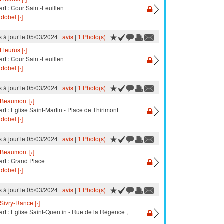
rt : Cour Saint-Feuillen
dobel [›]
s à jour le 05/03/2024 |
avis
|
1 Photo(s)
|
Fleurus [›]
rt : Cour Saint-Feuillen
dobel [›]
s à jour le 05/03/2024 |
avis
|
1 Photo(s)
|
Beaumont [›]
rt : Eglise Saint-Martin - Place de Thirimont
dobel [›]
s à jour le 05/03/2024 |
avis
|
1 Photo(s)
|
Beaumont [›]
art : Grand Place
dobel [›]
s à jour le 05/03/2024 |
avis
|
1 Photo(s)
|
Sivry-Rance [›]
rt : Eglise Saint-Quentin - Rue de la Régence ,