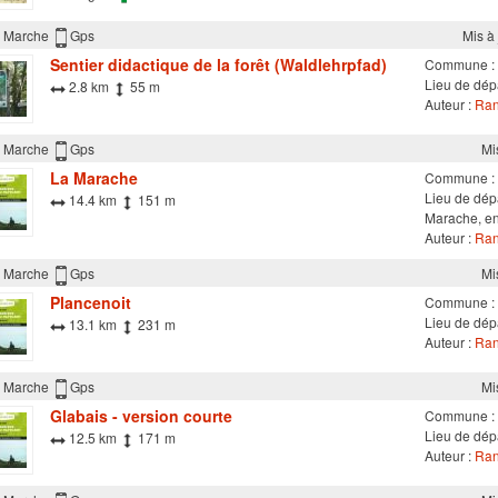
Marche
Gps
Mis à
Sentier didactique de la forêt (Waldlehrpfad)
Commune :
Lieu de dép
2.8 km
55 m
Auteur :
Ran
Marche
Gps
Mi
La Marache
Commune :
Lieu de dépa
14.4 km
151 m
Marache, en
Auteur :
Ran
Marche
Gps
Mi
Plancenoit
Commune :
Lieu de dépa
13.1 km
231 m
Auteur :
Ran
Marche
Gps
Mi
Glabais - version courte
Commune :
Lieu de dép
12.5 km
171 m
Auteur :
Ran