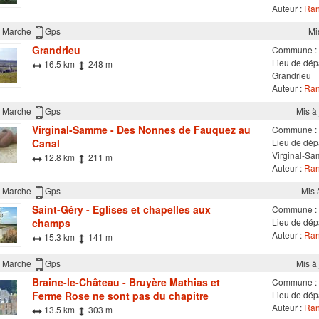
Auteur :
Ran
Marche
Gps
Mi
Grandrieu
Commune :
Lieu de dépa
16.5 km
248 m
Grandrieu
Auteur :
Ran
Marche
Gps
Mis à
Virginal-Samme - Des Nonnes de Fauquez au
Commune :
Canal
Lieu de dépa
Virginal-S
12.8 km
211 m
Auteur :
Ran
Marche
Gps
Mis 
Saint-Géry - Eglises et chapelles aux
Commune :
champs
Lieu de dépa
Auteur :
Ran
15.3 km
141 m
Marche
Gps
Mis à
Braine-le-Château - Bruyère Mathias et
Commune :
Ferme Rose ne sont pas du chapitre
Lieu de dépa
Auteur :
Ran
13.5 km
303 m