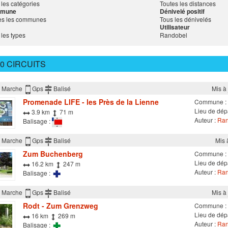
 les catégories
Toutes les distances
mune
Dénivelé positif
es les communes
Tous les dénivelés
Utilisateur
 les types
Randobel
0 CIRCUITS
Marche
Gps
Balisé
Mis à
Promenade LIFE - les Près de la Lienne
Commune :
Lieu de dép
3.9 km
71 m
Auteur :
Ran
Balisage :
Marche
Gps
Balisé
Mis 
Zum Buchenberg
Commune :
Lieu de dép
16.2 km
247 m
Auteur :
Ran
Balisage :
Marche
Gps
Balisé
Mis à
Rodt - Zum Grenzweg
Commune :
Lieu de dép
16 km
269 m
Auteur :
Ran
Balisage :