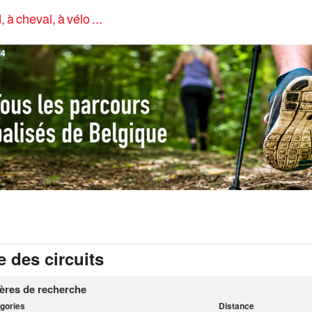
, à cheval, à vélo ...
4
e des circuits
tères de recherche
gories
Distance