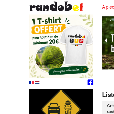
À pied
1
of
List
Cri
Caté