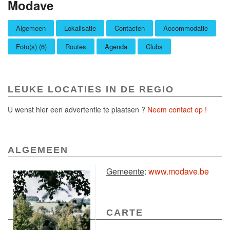
Modave
Algemeen
Lokalisatie
Contacten
Accommodatie
Foto(s) (6)
Routes
Agenda
Clubs
LEUKE LOCATIES IN DE REGIO
U wenst hier een advertentie te plaatsen ?
Neem contact op !
ALGEMEEN
Gemeente
:
www.modave.be
CARTE