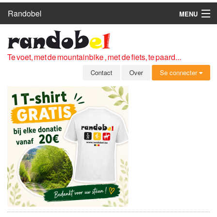
Randobel
MENU
HOME
ROUTES
Te voet, met de mountainbike , met de fiets, te paard...
CLUBS
Contact
Over
Se connecter
CONTACT
OVER
LEDEN
ZICH AANMELDEN
GRATIS REGISTRATIE
WACHTWOORD VERGETEN