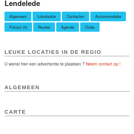
Lendelede
Algemeen
Lokalisatie
Contacten
Accommodatie
Foto(s) (0)
Routes
Agenda
Clubs
LEUKE LOCATIES IN DE REGIO
U wenst hier een advertentie te plaatsen ?
Neem contact op !
ALGEMEEN
CARTE