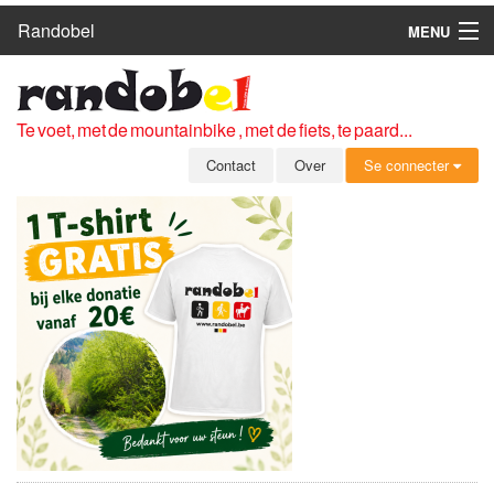
Randobel
MENU
HOME
ROUTES
Te voet, met de mountainbike , met de fiets, te paard...
CLUBS
Contact
Over
Se connecter
CONTACT
OVER
LEDEN
ZICH AANMELDEN
GRATIS REGISTRATIE
WACHTWOORD VERGETEN