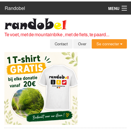
Randobel
MENU
HOME
ROUTES
Te voet, met de mountainbike , met de fiets, te paard...
CLUBS
Contact
Over
Se connecter
CONTACT
OVER
LEDEN
ZICH AANMELDEN
GRATIS REGISTRATIE
WACHTWOORD VERGETEN