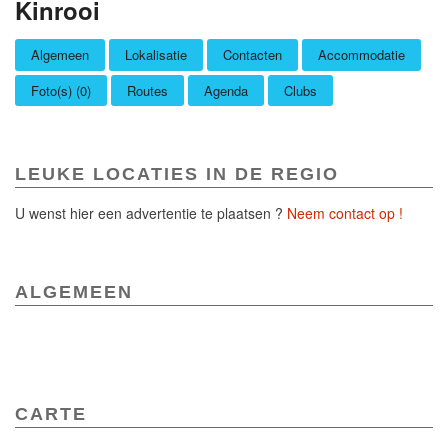
Kinrooi
Algemeen
Lokalisatie
Contacten
Accommodatie
Foto(s) (0)
Routes
Agenda
Clubs
LEUKE LOCATIES IN DE REGIO
U wenst hier een advertentie te plaatsen ?
Neem contact op !
ALGEMEEN
CARTE