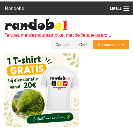
Randobel
MENU
HOME
ROUTES
Te voet, met de mountainbike , met de fiets, te paard...
CLUBS
Contact
Over
Se connecter
CONTACT
OVER
LEDEN
ZICH AANMELDEN
GRATIS REGISTRATIE
WACHTWOORD VERGETEN