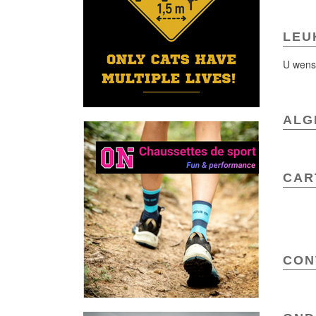
LEU
U wenst
ALG
CAR
CON