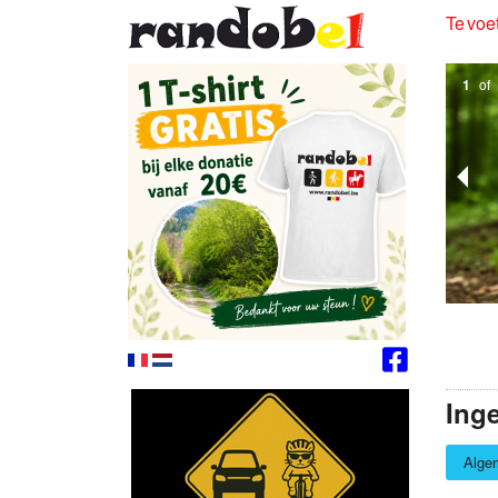
Te voet
1
of
Ing
Alge