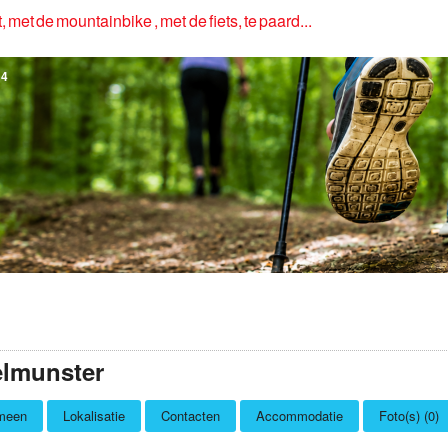
, met de mountainbike , met de fiets, te paard...
4
elmunster
meen
Lokalisatie
Contacten
Accommodatie
Foto(s) (0)