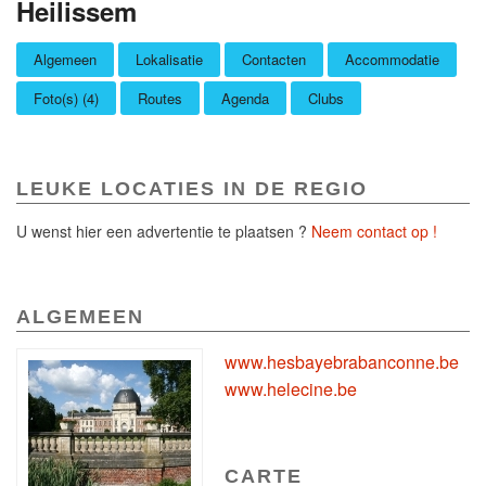
Heilissem
Algemeen
Lokalisatie
Contacten
Accommodatie
Foto(s) (4)
Routes
Agenda
Clubs
LEUKE LOCATIES IN DE REGIO
U wenst hier een advertentie te plaatsen ?
Neem contact op !
ALGEMEEN
www.hesbayebrabanconne.be
www.helecine.be
CARTE