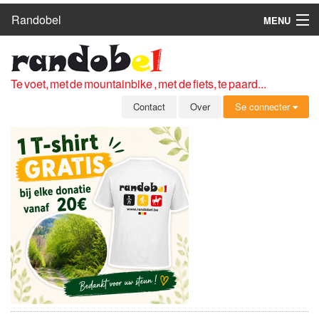
Randobel
MENU
HOME
ROUTES
Te voet, met de mountainbike , met de fiets, te paard...
CLUBS
Contact
Over
Se connecter
CONTACT
OVER
LEDEN
ZICH AANMELDEN
GRATIS REGISTRATIE
WACHTWOORD VERGETEN