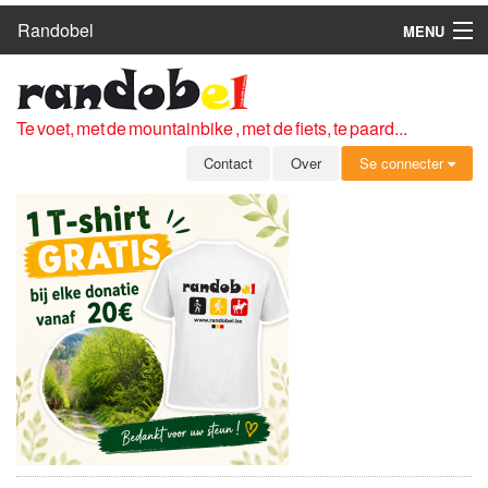
Randobel
MENU
HOME
ROUTES
Te voet, met de mountainbike , met de fiets, te paard...
CLUBS
Contact
Over
Se connecter
CONTACT
OVER
LEDEN
ZICH AANMELDEN
GRATIS REGISTRATIE
WACHTWOORD VERGETEN